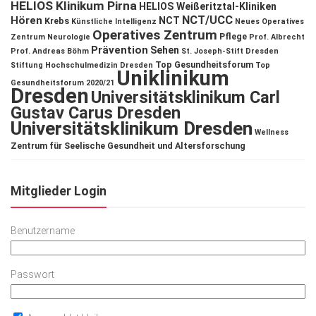
HELIOS Klinikum Pirna
HELIOS Weißeritztal-Kliniken
NCT/UCC
Hören
NCT
Krebs
Künstliche Intelligenz
Neues Operatives
Operatives Zentrum
Pflege
Zentrum
Neurologie
Prof. Albrecht
Prävention
Sehen
Prof. Andreas Böhm
St. Joseph-Stift Dresden
Top Gesundheitsforum
Stiftung Hochschulmedizin Dresden
Top
Uniklinikum
Gesundheitsforum 2020/21
Dresden
Universitätsklinikum Carl
Gustav Carus Dresden
Universitätsklinikum Dresden
Wellness
Zentrum für Seelische Gesundheit und Altersforschung
Mitglieder Login
Benutzername
Passwort