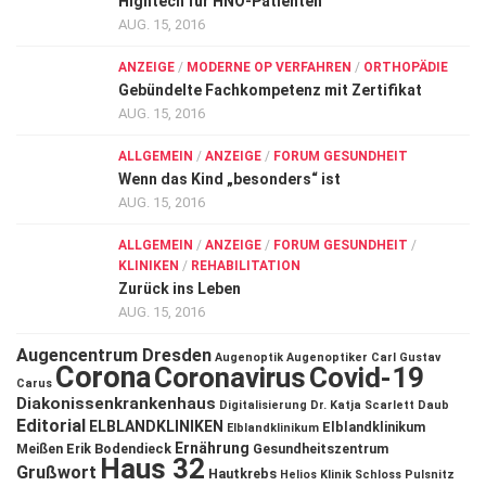
Hightech für HNO-Patienten
AUG. 15, 2016
ANZEIGE
/
MODERNE OP VERFAHREN
/
ORTHOPÄDIE
Gebündelte Fachkompetenz mit Zertifikat
AUG. 15, 2016
ALLGEMEIN
/
ANZEIGE
/
FORUM GESUNDHEIT
Wenn das Kind „besonders“ ist
AUG. 15, 2016
ALLGEMEIN
/
ANZEIGE
/
FORUM GESUNDHEIT
/
KLINIKEN
/
REHABILITATION
Zurück ins Leben
AUG. 15, 2016
Augencentrum Dresden
Augenoptik
Augenoptiker
Carl Gustav
Corona
Coronavirus
Covid-19
Carus
Diakonissenkrankenhaus
Digitalisierung
Dr. Katja Scarlett Daub
Editorial
ELBLANDKLINIKEN
Elblandklinikum
Elblandklinikum
Ernährung
Meißen
Erik Bodendieck
Gesundheitszentrum
Haus 32
Grußwort
Hautkrebs
Helios Klinik Schloss Pulsnitz