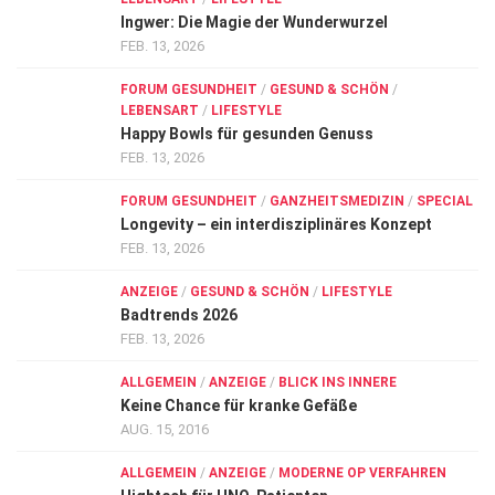
Ingwer: Die Magie der Wunderwurzel
FEB. 13, 2026
FORUM GESUNDHEIT
/
GESUND & SCHÖN
/
LEBENSART
/
LIFESTYLE
Happy Bowls für gesunden Genuss
FEB. 13, 2026
FORUM GESUNDHEIT
/
GANZHEITSMEDIZIN
/
SPECIAL
Longevity – ein interdisziplinäres Konzept
FEB. 13, 2026
ANZEIGE
/
GESUND & SCHÖN
/
LIFESTYLE
Badtrends 2026
FEB. 13, 2026
ALLGEMEIN
/
ANZEIGE
/
BLICK INS INNERE
Keine Chance für kranke Gefäße
AUG. 15, 2016
ALLGEMEIN
/
ANZEIGE
/
MODERNE OP VERFAHREN