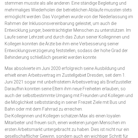
stemmen musste als alle an­deren. Eine ständige Begleitung und
mehrmaliges Wieder­holen der betrieblichen Abläufe mussten stets
ermöglicht werden. Das Vorgehen wurde von der Niederlassung im
Rahmen der Inklusionsvereinbarung geleistet, um auch die
Entwick­lung junger, beeinträchtigter Menschen zu unterstützen. Im
Laufe seiner Lehrzeit und durch das Zutun seiner Kolleginnen und
Kollegen konnten die Ärzte bei ihm eine Verbesserung seiner
Entwicklungsverzögerung feststellen, sodass der hohe Grad der
Behinderung schließlich gesenkt werden konnte.
Max absolvierte im Juni 2020 erfolgreich seine Ausbildung und
erhielt einen Arbeitsvertrag im Zustellgebiet Dresden, seit dem 1.
Juni 2021 sogar mit unbefristetem Arbeitsvertrag als Briefzusteller.
Daraufhin konnten seine Eltern ihm neue Frei­heiten erlauben, so
auch der selbstbestimmte Umgang mit Freunden und Kollegen und
die Möglichkeit selbstständig in seiner Freizeit Ziele mit Bus und
Bahn oder mit dem Fahrrad zu erreichen.
Die Kolleginnen und Kollegen schätzen Max als einen loyalen
Mitarbeiter und freuen sich, einen weiteren jungen Menschen im
ersten Arbeitsmarkt untergebracht zu haben. Dies ist nicht nur ein
gesellschaftlicher Gewinn, sondern auch ein wichtiger Schritt für