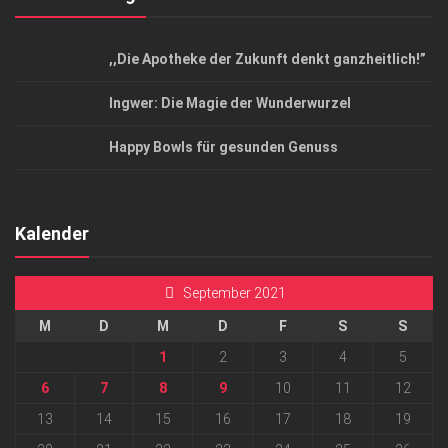
,,Die Apotheke der Zukunft denkt ganzheitlich!”
Ingwer: Die Magie der Wunderwurzel
Happy Bowls für gesunden Genuss
Kalender
September 2021
M
D
M
D
F
S
S
1
2
3
4
5
6
7
8
9
10
11
12
13
14
15
16
17
18
19