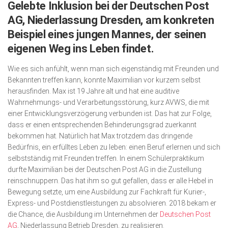
Gelebte Inklusion bei der Deutschen Post
Wirtschaft, Recht, Finanzen
AG, Niederlassung Dresden, am konkreten
Zahn, Mund, Kiefer
Beispiel eines jungen Mannes, der seinen
Forum Gesundheit
eigenen Weg ins Leben findet.
Allgemein
Wie es sich anfühlt, wenn man sich eigenständig mit Freunden und
Bekannten treffen kann, konnte Maxi­milian vor kurzem selbst
Sehen
herausfinden. Max ist 19 Jahre alt und hat eine auditive
Innovationen
Wahrnehmungs- und Verarbeitungs­störung, kurz AVWS, die mit
einer Entwicklungsverzögerung verbunden ist. Das hat zur Folge,
Kampf gegen Krebs
dass er einen entsprechenden Behinderungsgrad zuerkannt
bekommen hat. Natürlich hat Max trotzdem das dringende
Hören
Bedürfnis, ein erfülltes Leben zu leben: einen Beruf erlernen und sich
Lebensart
selbstständig mit Freunden treffen. In einem Schülerpraktikum
durfte Maximilian bei der Deutschen Post AG in die Zustellung
reinschnuppern. Das hat ihm so gut gefallen, dass er alle Hebel in
Bewegung setzte, um eine Ausbildung zur Fachkraft für Kurier-,
Express- und Post­dienstleistungen zu absolvieren. 2018 bekam er
die Chance, die Ausbildung im Unternehmen der
Deutschen Post
AG
, Niederlassung Betrieb Dresden, zu realisieren.