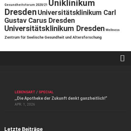
Uniklinikum
Gesundheitsforum 2020/21
Dresden
Universitätsklinikum Carl
Gustav Carus Dresden
Universitätsklinikum Dresden
Wellness
Zentrum für Seelische Gesundheit und Altersforschung
Verkaufsstellen
Kontakt, Impressum und Rechtliche Angaben
ANZEIGE
/
FORUM GESUNDHEIT
/
GESUND & SCHÖN
/
LEBENSART
/
SPECIAL
Datenschutzerklärung
,,Die Apotheke der Zukunft denkt ganzheitlich!”
Top Magazin Dresden / Ostsachsen
APR. 1, 2026
Letzte Beiträge