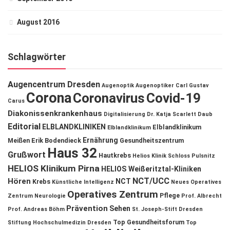
August 2016
Schlagwörter
Augencentrum Dresden
Augenoptik
Augenoptiker
Carl Gustav
Corona
Coronavirus
Covid-19
Carus
Diakonissenkrankenhaus
Digitalisierung
Dr. Katja Scarlett Daub
Editorial
ELBLANDKLINIKEN
Elblandklinikum
Elblandklinikum
Ernährung
Meißen
Erik Bodendieck
Gesundheitszentrum
Haus 32
Grußwort
Hautkrebs
Helios Klinik Schloss Pulsnitz
HELIOS Klinikum Pirna
HELIOS Weißeritztal-Kliniken
NCT/UCC
Hören
NCT
Krebs
Künstliche Intelligenz
Neues Operatives
Operatives Zentrum
Pflege
Zentrum
Neurologie
Prof. Albrecht
Prävention
Sehen
Prof. Andreas Böhm
St. Joseph-Stift Dresden
Top Gesundheitsforum
Stiftung Hochschulmedizin Dresden
Top