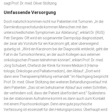
sagt Prof. Dr. med. Oliver Stöltzing.
Umfassende Versorgung
Doch natürlich kommen nicht nur Patienten mit Tumoren. „In die
Darmkrebssprechstunde kommen Menschen mit den
unterschiedlichsten Symptomen zur Abklärung“, erklärt Dr. (RUS)
Petr Sergeev. Oft wird ein sogenannter Darmpolyp diagnos­tiziert,
der zwar als Vorstufe für ein Karzinom gilt, aber überwiegend
gutartig ist. „Wird ein Karzinom bei der Diagnostik entdeckt, geht der
Fall in die Tumorkonferenz, an der auch Kollegen aus externen
onkologischen Praxen teilnehmen können“, erklärt Prof. Dr. med.
Jörg Schubert, Chefarzt der Klinik für Innere Medizin II (Häma­
tologie, Onkologie und Palliativ­medizin), den Ablauf. „Dort wird
dann eine Therapie­empfehlung verhandelt.“ Im Nachgang bespricht
Prof. Dr. med. Oliver Stöltzing den weiteren Behand­lungsverlauf mit
dem Patienten: „Das ist ein behutsamer Ablauf aus vielen Schritten,
der verhindern soll, dass der Patient überfordert wird.“ Spätes­tens
bei der stationä­ren Auf­nah­me kommt es dann auch zum Kontakt
mit einem Psycho­onkologen. Denn eine gute psychische
Verfassung ist essenziell für den Heilungsprozess. Überhaupt wird