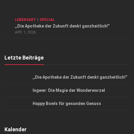
Kontakt, Impressum und Rechtliche Angaben
ANZEIGE
/
FORUM GESUNDHEIT
/
GESUND & SCHÖN
/
LEBENSART
/
SPECIAL
Datenschutzerklärung
,,Die Apotheke der Zukunft denkt ganzheitlich!”
Top Magazin Dresden / Ostsachsen
APR. 1, 2026
Letzte Beiträge
,,Die Apotheke der Zukunft denkt ganzheitlich!”
Ingwer: Die Magie der Wunderwurzel
Happy Bowls für gesunden Genuss
Kalender