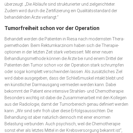
überzeugt. „Die Abläufe sind strukturierter und zielgerichteter.
Zudem wird durch die Zertifizierung ein Qualitäts­standard der
behandelnden Ärzte verlangt.“
Tumorfreiheit schon vor der Operation
Behandelt werden die Patienten in Riesa nach modernsten The­ra­­
pie­­methoden. Beim Rektumkarzinom haben sich die Thera­pie­
optionen in der letzten Zeit stark verbessert. Mit einer neuen
Behandlungsmethode können die Ärzte bei rund einem Drittel der
Patienten den Tumor schon vor der Operation stark schrumpfen
oder sogar komplett verschwinden lassen. Als zusätzliches Ziel
wird dabei ausgegeben, dass der Schließmuskel intakt bleibt und
ein künstlicher Darmausgang vermieden werden kann. Dabei
bekommt der Patient eine intensive Strahlen- und Chemo­therapie.
Besonders wichtig ist dabei die Zusammenarbeit mit den Kollegen
aus der Radiologie, damit der Tumorbereich genau definiert werden
kann. „Wir sind sehr froh über diese Erfolgsaussichten. Die
Behandlung ist aber natürlich dennoch mit einer enormen
Belastung verbunden. Auch psychisch, weil die Chemotherapie
sonst eher als letztes Mittel in der Krebsversorgung bekannt ist“,