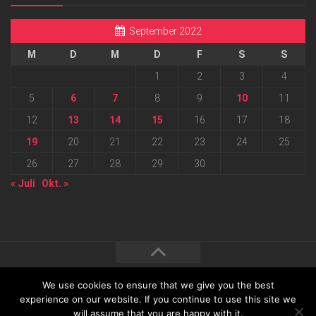
September 2022
M
D
M
D
F
S
S
1
2
3
4
5
6
7
8
9
10
11
12
13
14
15
16
17
18
19
20
21
22
23
24
25
26
27
28
29
30
« Juli
Okt. »
We use cookies to ensure that we give you the best
2026 progressmedia Verlag & Werbeagentur GmbH • Bautzner
experience on our website. If you continue to use this site we
will assume that you are happy with it.
Landstraße 62 • 01324 Dresden