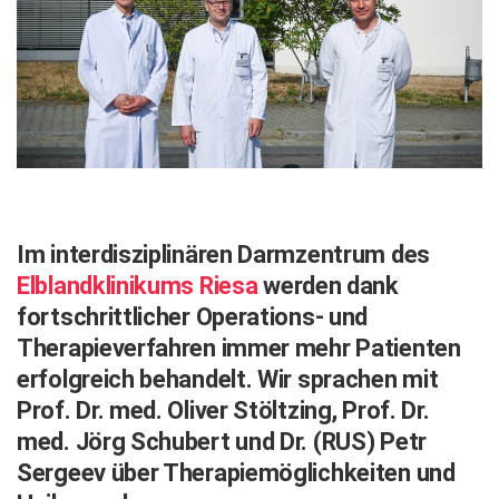
Wirtschaft, Recht, Finanzen
Zahn, Mund, Kiefer
Forum Gesundheit
Allgemein
Sehen
Innovationen
Im interdisziplinären Darmzentrum des
Kampf gegen Krebs
Elbland­klinikums Riesa
werden dank
fortschrittlicher Operations- und
Hören
Therapieverfahren immer mehr Patienten
Lebensart
erfolgreich behandelt. Wir sprachen mit
Prof. Dr. med. Oliver Stöltzing, Prof. Dr.
med. Jörg Schubert und Dr. (RUS) Petr
Sergeev über Therapie­möglichkeiten und