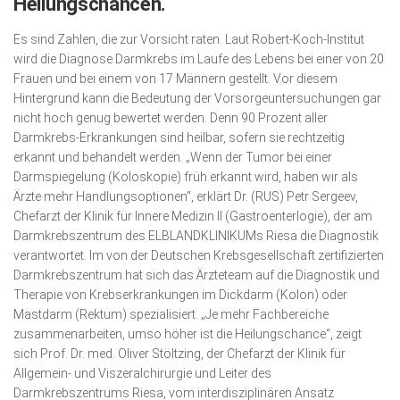
Heilungschancen.
Es sind Zahlen, die zur Vorsicht raten. Laut Robert-Koch-Institut
wird die Diagnose Darmkrebs im Laufe des Lebens bei einer von 20
Frauen und bei einem von 17 Männern gestellt. Vor diesem
Hintergrund kann die Bedeutung der Vorsorge­untersuchungen gar
nicht hoch genug bewertet werden. Denn 90 Prozent aller
Darmkrebs-Erkrankungen sind heilbar, sofern sie rechtzeitig
erkannt und behandelt werden. „Wenn der Tumor bei einer
Darmspiegelung (Koloskopie) früh erkannt wird, haben wir als
Ärzte mehr Handlungsoptionen“, erklärt Dr. (RUS) Petr Sergeev,
Chefarzt der Klinik für Innere Medizin II (Gastro­ente­r­logie), der am
Darmkrebszentrum des ELBLAND­KLINI­KUMs Riesa die Diagnostik
verantwortet. Im von der Deutschen Krebs­gesellschaft zertifizierten
Darmkrebszentrum hat sich das Ärzteteam auf die Diagnostik und
Therapie von Krebserkran­kungen im Dickdarm (Kolon) oder
Mastdarm (Rektum) spezialisiert. „Je mehr Fachbereiche
zusammenarbeiten, umso höher ist die Heilungschance“, zeigt
sich Prof. Dr. med. Oliver Stöltzing, der Chefarzt der Klinik für
Allgemein- und Viszeralchirurgie und Leiter des
Darmkrebszentrums Riesa, vom interdisziplinären Ansatz