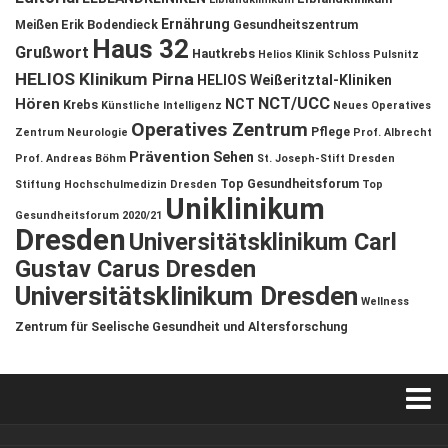
Ernährung
Meißen
Erik Bodendieck
Gesundheitszentrum
Haus 32
Grußwort
Hautkrebs
Helios Klinik Schloss Pulsnitz
HELIOS Klinikum Pirna
HELIOS Weißeritztal-Kliniken
NCT/UCC
Hören
NCT
Krebs
Künstliche Intelligenz
Neues Operatives
Operatives Zentrum
Pflege
Zentrum
Neurologie
Prof. Albrecht
Prävention
Sehen
Prof. Andreas Böhm
St. Joseph-Stift Dresden
Top Gesundheitsforum
Stiftung Hochschulmedizin Dresden
Top
Uniklinikum
Gesundheitsforum 2020/21
Dresden
Universitätsklinikum Carl
Gustav Carus Dresden
Universitätsklinikum Dresden
Wellness
Zentrum für Seelische Gesundheit und Altersforschung
Verkaufsstellen