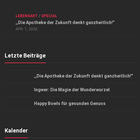
Kontakt, Impressum und Rechtliche Angaben
ANZEIGE
/
FORUM GESUNDHEIT
/
GESUND & SCHÖN
/
LEBENSART
/
SPECIAL
Datenschutzerklärung
,,Die Apotheke der Zukunft denkt ganzheitlich!”
Top Magazin Dresden / Ostsachsen
APR. 1, 2026
Letzte Beiträge
,,Die Apotheke der Zukunft denkt ganzheitlich!”
Ingwer: Die Magie der Wunderwurzel
Happy Bowls für gesunden Genuss
Kalender