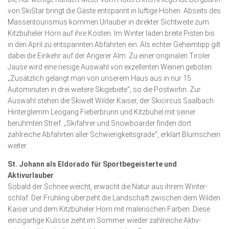
von SkiStar bringt die Gäste entspannt in luftige Höhen. Abseits des
Massentourismus kommen Urlauber in direkter Sichtweite zum
Kitzbüheler Horn auf ihre Kosten. Im Winter laden breite Pisten bis
in den April zu entspannten Abfahrten ein. Als echter Geheimtipp gilt
dabei die Einkehr auf der Angerer Alm. Zu einer originalen Tiroler
Jause wird eine riesige Auswahl von exzellenten Weinen geboten.
„Zusätzlich gelangt man von unserem Haus aus in nur 15
Autominuten in drei weitere Skigebiete“, so die Postwirtin. Zur
Auswahl stehen die Skiwelt Wilder Kaiser, der Skicircus Saalbach
Hinterglemm Leogang Fieberbrunn und Kitzbühel mit seiner
berühmten Streif. „Skifahrer und Snowboar­der finden dort
zahlreiche Abfahrten aller Schwierigkeitsgrade“, erklärt Blumschein
weiter.
St. Johann als Eldorado für Sportbegeisterte und
Aktivurlauber
Sobald der Schnee weicht, erwacht die Natur aus ihrem Winter­
schlaf. Der Frühling überzieht die Landschaft zwischen dem Wilden
Kaiser und dem Kitzbüheler Horn mit malerischen Farben. Diese
einzigartige Kulisse zieht im Sommer wieder zahlreiche Aktiv­