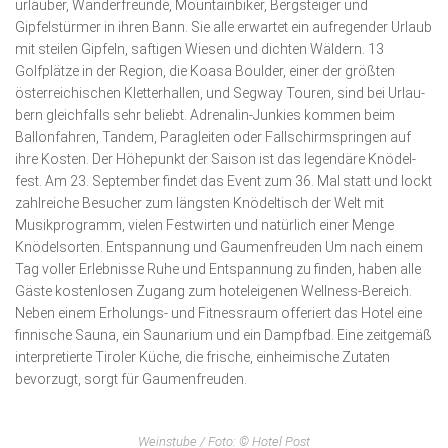
urlauber, Wanderfreunde, Mountainbiker, Bergstei­ger und
Gipfelstürmer in ihren Bann. Sie alle erwartet ein aufregender Urlaub
mit steilen Gipfeln, saftigen Wiesen und dichten Wäldern. 13
Golfplätze in der Region, die Koasa Boulder, einer der größten
österreichischen Kletterhallen, und Segway Touren, sind bei Urlau­
bern gleichfalls sehr beliebt. Adrenalin-Junkies kommen beim
Ballonfahren, Tandem, Paragleiten oder Fall­schirm­springen auf
ihre Kosten. Der Höhepunkt der Saison ist das legendäre Knödel­
fest. Am 23. September findet das Event zum 36. Mal statt und lockt
zahlreiche Besucher zum längsten Knödeltisch der Welt mit
Musikprogramm, vielen Festwirten und natürlich einer Menge
Knödelsorten. Entspannung und Gaumenfreuden Um nach einem
Tag voller Erlebnisse Ruhe und Entspannung zu finden, haben alle
Gäste kostenlosen Zugang zum hoteleigenen Wellness-Bereich.
Neben einem Erholungs- und Fitnessraum offeriert das Hotel eine
finnische Sauna, ein Saunarium und ein Dampfbad. Eine zeitgemäß
interpretierte Tiroler Küche, die frische, einheimische Zutaten
bevorzugt, sorgt für Gaumen­freuden.
Weinstube / Foto: © Hotel Post