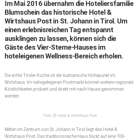
Im Mai 2016 übernahm die Hoteliersfamilie
Wirtschaft, Recht, Finanzen
Blumschein das historische Hotel &
Zahn, Mund, Kiefer
Wirtshaus Post in St. Johann in Tirol. Um
Forum Gesundheit
einen erlebnisreichen Tag entspannt
ausklingen zu lassen, können sich die
Allgemein
Gäste des Vier-Sterne-Hauses im
Sehen
hoteleigenen Wellness-Bereich erholen.
Innovationen
Kampf gegen Krebs
Die echte Tiroler Küche ist der kulinarische Höhepunkt im
Wirtshaus. Im nahegelegenen Postmarkt können weitere regionale
Hören
Köstlichkeiten probiert und direkt mit nach Hause genommen
Lebensart
werden.
Foto: © Hotel & Wirtshaus Post
Mitten im Zentrum von St. Johann in Tirol liegt das Hotel &
Wirtshaus Post. Das traditionsreiche Haus blickt auf eine 700-