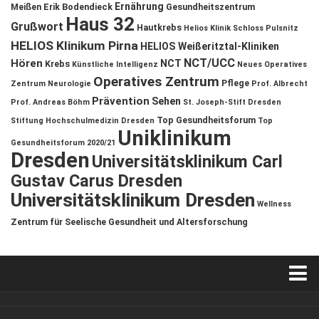
Ernährung
Meißen
Erik Bodendieck
Gesundheitszentrum
Haus 32
Grußwort
Hautkrebs
Helios Klinik Schloss Pulsnitz
HELIOS Klinikum Pirna
HELIOS Weißeritztal-Kliniken
NCT/UCC
Hören
NCT
Krebs
Künstliche Intelligenz
Neues Operatives
Operatives Zentrum
Pflege
Zentrum
Neurologie
Prof. Albrecht
Prävention
Sehen
Prof. Andreas Böhm
St. Joseph-Stift Dresden
Top Gesundheitsforum
Stiftung Hochschulmedizin Dresden
Top
Uniklinikum
Gesundheitsforum 2020/21
Dresden
Universitätsklinikum Carl
Gustav Carus Dresden
Universitätsklinikum Dresden
Wellness
Zentrum für Seelische Gesundheit und Altersforschung
Verkaufsstellen