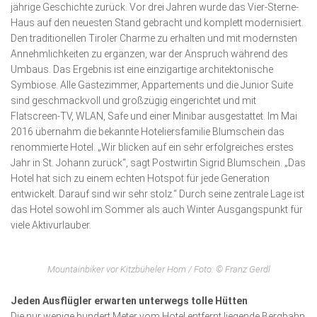
jährige Geschichte zurück. Vor drei Jahren wurde das Vier-Sterne-
Haus auf den neuesten Stand gebracht und komplett modernisiert.
Den traditionellen Tiroler Charme zu erhalten und mit modernsten
Annehmlichkeiten zu ergänzen, war der Anspruch während des
Umbaus. Das Ergebnis ist eine einzigartige architektonische
Symbiose. Alle Gästezimmer, Apparte­ments und die Junior Suite
sind geschmackvoll und großzügig eingerichtet und mit
Flatscreen-TV, WLAN, Safe und einer Minibar ausgestattet. Im Mai
2016 übernahm die bekannte Hoteliersfamilie Blumschein das
renommierte Hotel. „Wir blicken auf ein sehr erfolgreiches erstes
Jahr in St. Johann zurück“, sagt Postwirtin Sigrid Blum­schein. „Das
Hotel hat sich zu einem echten Hotspot für jede Gene­ra­tion
entwickelt. Darauf sind wir sehr stolz.“ Durch seine zentrale Lage ist
das Hotel sowohl im Sommer als auch Winter Ausgangs­punkt für
viele Aktivurlauber.
Mountainbiker vor Kitzbüheler Horn / Foto: © Franz Gerdl
Jeden Ausflügler erwarten unterwegs tolle Hütten
Die nur wenige hundert Meter vom Hotel entfernt liegende Bergbahn