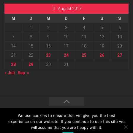
August 2017
M
D
M
D
F
S
S
1
2
3
4
5
6
7
8
9
10
11
12
13
14
15
16
17
18
19
20
21
22
23
24
25
26
27
28
29
30
31
« Juli
Sep. »
We use cookies to ensure that we give you the best
2026 progressmedia Verlag & Werbeagentur GmbH • Bautzner
experience on our website. If you continue to use this site we
will assume that you are happy with it.
Landstraße 62 • 01324 Dresden