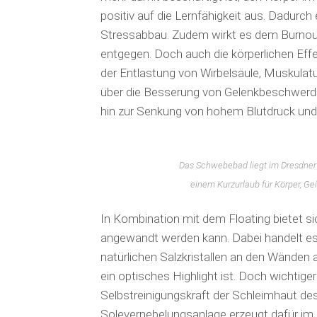
positiv auf die Lernfähigkeit aus. Dadurc
Stressabbau. Zudem wirkt es dem Burnou
entgegen. Doch auch die körperlichen Effek
der Entlastung von Wirbelsäule, Muskula
über die Besserung von Gelenk­be­schwer
hin zur Senkung von hohem Blutdruck und
Das Schwebebad liegt im Dresdner 
einem Kurzurlaub für Körper, G
In Kombination mit dem Floating bietet si
angewandt werden kann. Dabei handelt es s
natürlichen Salzkristallen an den Wänden 
ein optisches Highlight ist. Doch wichtiger
Selbstreinigungskraft der Schleimhaut des
Solevernebelungsanlage erzeugt dafür im