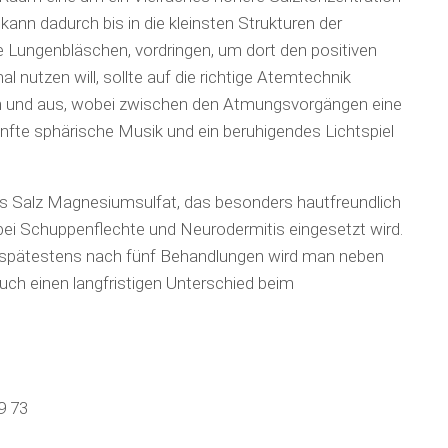
kann dadurch bis in die kleinsten Strukturen der
e Lungenbläschen, vordringen, um dort den positiven
al nutzen will, sollte auf die richtige Atemtechnik
n und aus, wobei zwischen den Atmungs­vor­gängen eine
nfte sphärische Musik und ein beruhigendes Lichtspiel
s Salz Magnesium­sulfat, das besonders hautfreundlich
bei Schuppenflechte und Neurodermitis eingesetzt wird.
spätes­tens nach fünf Behandlungen wird man neben
h einen langfristigen Unter­schied beim
9 73