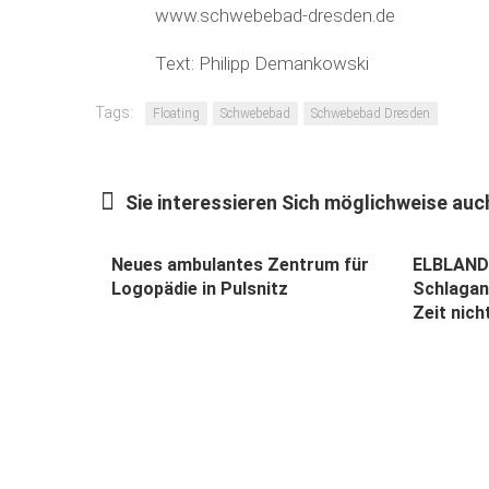
www.schwebebad-dresden.de
Text: Philipp Demankowski
Tags:
Floating
Schwebebad
Schwebebad Dresden
Sie interessieren Sich möglichweise auch
Neues ambulantes Zentrum für
ELBLANDK
Logopädie in Pulsnitz
Schlaganf
Zeit nich