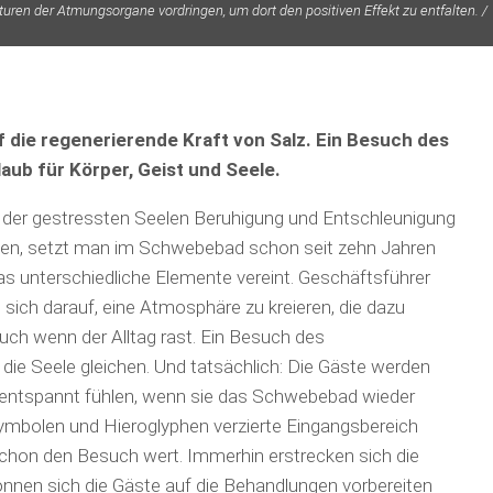
kturen der Atmungsorgane vordringen, um dort den positiven Effekt zu entfalten. /
die regenerierende Kraft von Salz. Ein Besuch des
aub für Körper, Geist und Seele.
, der gestressten Seelen Beruhigung und Entschleunigung
egen, setzt man im Schwebebad schon seit zehn Jahren
as unterschiedliche Elemente vereint. Geschäftsführer
ich darauf, eine Atmosphäre zu kreieren, die dazu
Auch wenn der Alltag rast. Ein Besuch des
 die Seele gleichen. Und tatsächlich: Die Gäste werden
 entspannt fühlen, wenn sie das Schwebebad wieder
Symbolen und Hieroglyphen verzierte Eingangsbereich
schon den Besuch wert. Immerhin erstrecken sich die
können sich die Gäste auf die Behandlungen vorbereiten