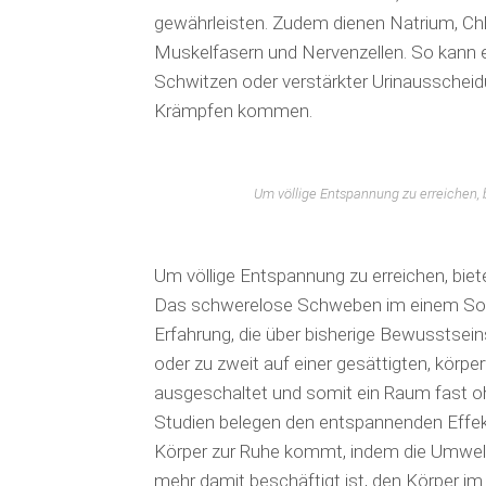
gewährleisten. Zudem dienen Natrium, Chlo
Muskelfasern und Nervenzellen. So kann e
Schwitzen oder verstärkter Urinausschei
Krämpfen kommen.
Um völlige Entspannung zu erreichen, 
Um völlige Entspannung zu erreichen, bie
Das schwerelose Schweben im einem Soleb
Erfahrung, die über bisherige Bewusstsei
oder zu zweit auf einer gesättigten, kör
ausgeschaltet und somit ein Raum fast oh
Stu­dien belegen den entspannenden Effek
Körper zur Ruhe kommt, indem die Umwelt
mehr damit beschäftigt ist, den Körper im 