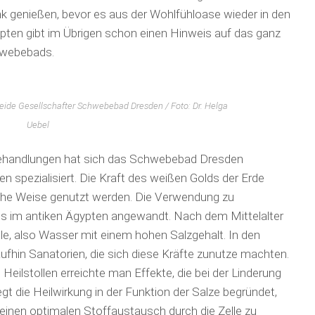
 genießen, bevor es aus der Wohlfühloase wieder in den
ypten gibt im Übrigen schon einen Hinweis auf das ganz
hwebebads.
ide Gesellschafter Schwebebad Dresden / Foto: Dr. Helga
Uebel
ehandlungen hat sich das Schwebebad Dresden
 spezialisiert. Die Kraft des weißen Golds der Erde
che Weise genutzt werden. Die Verwendung zu
ts im antiken Ägypten angewandt. Nach dem Mittelalter
le, also Wasser mit einem hohen Salzgehalt. In den
fhin Sana­to­rien, die sich diese Kräfte zunutze machten.
eilstollen erreichte man Effekte, die bei der Linderung
gt die Heilwirkung in der Funktion der Salze begründet,
einen optimalen Stoff­austausch durch die Zelle zu