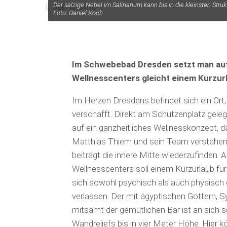
Der salzige Nebel im Salinarium kann bis in die kleinsten Stru
SEP. 15, 2016
Foto: Daniel Koch
Im Schwebebad Dresden setzt man auf 
Wellnesscenters gleicht einem Kurzurl
Im Herzen Dresdens befindet sich ein Ort
verschafft. Direkt am Schützenplatz gel
auf ein ganzheitliches Wellnesskonzept, d
Matthias Thiem und sein Team verstehen s
beiträgt die innere Mitte wiederzufinden. 
Wellnesscenters soll einem Kurzurlaub für
sich sowohl psychisch als auch physisch
verlassen. Der mit ägyptischen Göttern, 
mitsamt der gemütlichen Bar ist an sich 
Wand­reliefs bis in vier Meter Höhe. Hier 