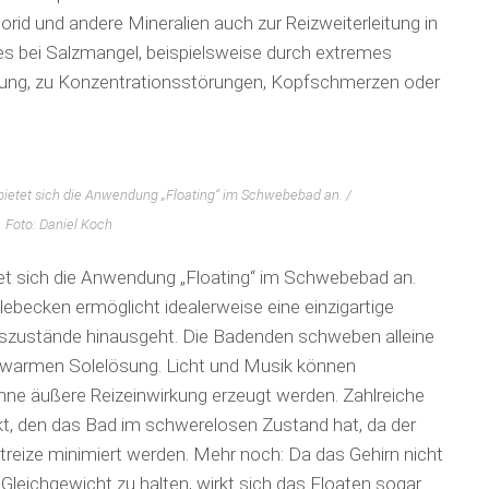
rid und andere Mineralien auch zur Reiz­weiterleitung in
s bei Salzmangel, beispielsweise durch extremes
dung, zu Konzentrationsstörungen, Kopfschmerzen oder
bietet sich die An­wendung „Floating“ im Schwebebad an. /
Foto: Daniel Koch
tet sich die An­wendung „Floating“ im Schwebebad an.
ecken ermöglicht idealerweise eine einzigartige
ns­zu­stände hinausgeht. Die Badenden schweben alleine
perwarmen Solelösung. Licht und Musik können
ne äußere Reizeinwirkung erzeugt werden. Zahlreiche
t, den das Bad im schwe­relosen Zustand hat, da der
reize minimiert werden. Mehr noch: Da das Gehirn nicht
Gleichgewicht zu halten, wirkt sich das Floaten sogar