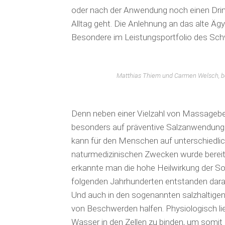
oder nach der Anwendung noch einen Drink
Alltag geht. Die Anlehnung an das alte Äg
Besondere im Leistungsportfolio des Sc
Matthias Thiem und Carmen Welsch, be
Denn neben einer Vielzahl von Massageb
besonders auf präventive Salz­anwendungen
kann für den Menschen auf unterschiedli
naturmedizinischen Zwe­cken wurde berei
erkannte man die hohe Heil­wirkung der So
folgenden Jahr­hunderten entstanden darau
Und auch in den sogenannten salzhaltigen H
von Beschwerden halfen. Physiologisch lie
Wasser in den Zellen zu binden, um somit 