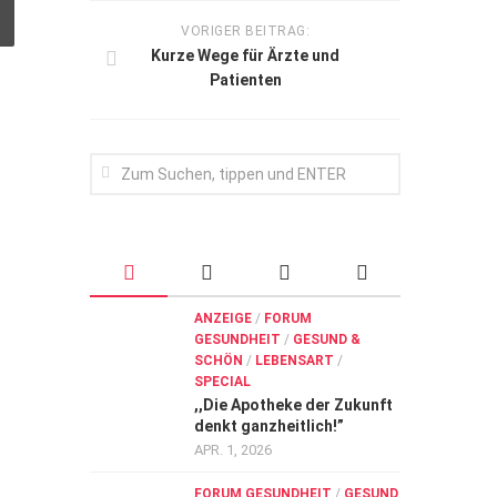
VORIGER BEITRAG:
Kurze Wege für Ärzte und
Patienten
ANZEIGE
/
FORUM
GESUNDHEIT
/
GESUND &
SCHÖN
/
LEBENSART
/
SPECIAL
,,Die Apotheke der Zukunft
denkt ganzheitlich!”
APR. 1, 2026
FORUM GESUNDHEIT
/
GESUND