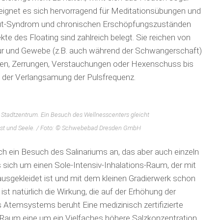
h eignet es sich hervorragend für Meditationsübungen und
t-Syndrom und chronischen Erschöpfungs­zu­ständen
te des Floating sind zahlreich belegt. Sie reichen von
tur und Gewebe (z.B. auch während der Schwangerschaft)
den, Zerrungen, Verstauchungen oder Hexen­schuss bis
 der Verlang­samung der Pulsfrequenz.
Stadtzentrum. Ein Besuch des Wellnesscenters gleicht
eist und Seele. / Foto: © Schwebebad Dresden GmbH
ch ein Besuch des Salinariums an, das aber auch einzeln
ich um einen Sole-Intensiv-In­ha­lations-Raum, der mit
ausgekleidet ist und mit dem kleinen Gradierwerk schon
 ist natürlich die Wirkung, die auf der Erhöhung der
 Atemsystems beruht Eine medizinisch zertifizierte
 Raum eine um ein Vielfaches höhere Salzkonzentration