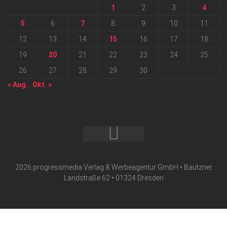
1
2
3
4
5
6
7
8
9
10
11
12
13
14
15
16
17
18
19
20
21
22
23
24
25
26
27
28
29
30
« Aug.
Okt. »
2026 progressmedia Verlag & Werbeagentur GmbH • Bautzner
Landstraße 62 • 01324 Dresden