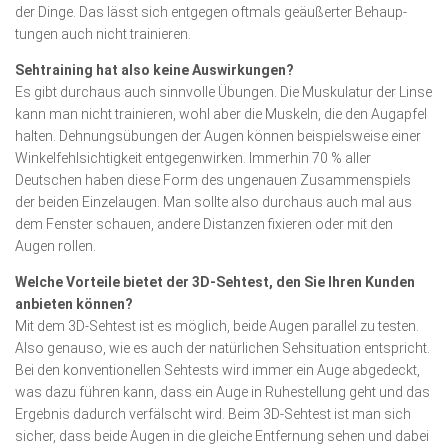
der Dinge. Das lässt sich entgegen oftmals geäußerter Be­haup­
tungen auch nicht trainieren.
Sehtraining hat also keine Auswir­kungen?
Es gibt durchaus auch sinnvolle Übungen. Die Muskulatur der Linse
kann man nicht trainieren, wohl aber die Mus­keln, die den Augapfel
halten. Dehnungs­übungen der Augen können beispielsweise einer
Winkelfehlsichtig­keit entgegenwirken. Immerhin 70 % aller
Deutschen haben diese Form des ungenauen Zusammen­spiels
der beiden Ein­zel­augen. Man sollte also durchaus auch mal aus
dem Fenster schauen, andere Distanzen fixieren oder mit den
Augen rollen.
Welche Vorteile bietet der 3D-Sehtest, den Sie Ihren Kunden
anbieten können?
Mit dem 3D-Sehtest ist es möglich, beide Augen parallel zu testen.
Also genauso, wie es auch der natürlichen Seh­situation entspricht.
Bei den konventionellen Sehtests wird immer ein Auge abgedeckt,
was dazu führen kann, dass ein Auge in Ruhestellung geht und das
Ergebnis dadurch verfälscht wird. Beim 3D-Sehtest ist man sich
sicher, dass beide Augen in die gleiche Entfernung sehen und dabei