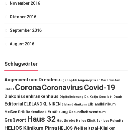
November 2016
Oktober 2016
September 2016
August 2016
Schlagwörter
Augencentrum Dresden
Augenoptik
Augenoptiker
Carl Gustav
Corona
Coronavirus
Covid-19
Carus
Diakonissenkrankenhaus
Digitalisierung
Dr. Katja Scarlett Daub
Editorial
ELBLANDKLINIKEN
Elblandklinikum
Elblandklinikum
Ernährung
Meißen
Erik Bodendieck
Gesundheitszentrum
Haus 32
Grußwort
Hautkrebs
Helios Klinik Schloss Pulsnitz
HELIOS Klinikum Pirna
HELIOS Weißeritztal-Kliniken