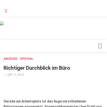
Verkaufsstellen
Kontakt, Impressum und Rechtliche Angaben
Datenschutzerklärung
Top Magazin Dresden / Ostsachsen
Blick ins Innere
ANZEIGE
/
SPECIAL
Forschung
Richtiger Durchblick im Büro
Herz & Kreislauf
SEP. 7, 2016
Orthopädie
Schönheit & Wohlbefinden
Special
Gerade am Arbeitsplatz ist das Auge verschiedenen
Belastungen ausgesetzt. Augenoptikermeister Uwe Grahl von