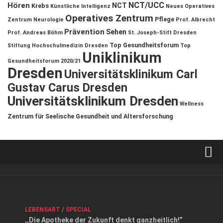
NCT/UCC
Hören
NCT
Krebs
Künstliche Intelligenz
Neues Operatives
Operatives Zentrum
Pflege
Zentrum
Neurologie
Prof. Albrecht
Prävention
Sehen
Prof. Andreas Böhm
St. Joseph-Stift Dresden
Top Gesundheitsforum
Stiftung Hochschulmedizin Dresden
Top
Uniklinikum
Gesundheitsforum 2020/21
Dresden
Universitätsklinikum Carl
Gustav Carus Dresden
Universitätsklinikum Dresden
Wellness
Zentrum für Seelische Gesundheit und Altersforschung
Verkaufsstellen
Kontakt, Impressum und Rechtliche Angaben
ANZEIGE
/
FORUM GESUNDHEIT
/
GESUND & SCHÖN
/
LEBENSART
/
SPECIAL
Datenschutzerklärung
,,Die Apotheke der Zukunft denkt ganzheitlich!”