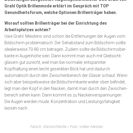
Wirtschaft, Recht, Finanzen
Grahl Optik Brillenmode erklärt im Gespräch mit TOP
Gesundheitsforum, welche Optionen Brillenträger haben.
Zahn, Mund, Kiefer
Worauf sollten Brillenträger bei der Einrichtung des
Forum Gesundheit
Arbeitsplatzes achten?
Allgemein
Uwe Grahl: Meistens sind schon die Ent­fernungen der Augen vom
Bildschirm problematisch. Der Sehabstand zum Bild­schirm sollte
Sehen
idealerweise 70-80 cm be­tra­gen. Zudem sollte die Bildschirm­ober­
kante in Augenhöhe sein. Dann kommt man auch mit Gleitsicht­
Innovationen
gläsern gut zu­recht, weil man bei normaler entspannter
Kopfhaltung einen leicht gesenkten Blick hat und dadurch
Kampf gegen Krebs
automatisch durch den Zwi­schen­bereich der Gläser schaut. Wenn
Hören
sich aber beispielsweise die Bildschirm­kante weiter oben befindet,
legt man den Kopf in den Nacken, damit man durch den Zwischen­
Lebensart
bereich sehen kann. Dann kommt es zu Nacken­verspannungen.
Die Augen werden müde. Konzentration und Leistungs­fähigkeit
lassen nach.
Falsch: Gleitsichtbrille / Foto: Volker Metzler