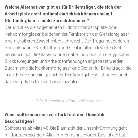
Welche Alternativen gibt es für Brillenträger, die sich den
Arbeitsplatz nicht optimal einrichten können und mit
Gleitsichtgläsern nicht zurechtkommen?
Dafür gibt es die sogenannten Bildschirmarbeitsplatz- oder
Nahkom­fort­gläser, bei denen der Fernbereich der Gleitsichtgläser
einem größeren Zwi­schen­bereich weicht. Der Träger hat da­durch
eine entspannte Kopfhaltung und sieht in allen relevanten Sicht­
bereichen gut. Die Gläser können dabei individuell an die typischen
Blickbe­we­gungen und Arbeits­­entfernungen angepasst werden.
Zudem sind die Nahkom­fort­gläser eine Option für Brillenträger, die
in der Ferne ohnehin gut sehen. Der Arbeitgeber ist übrigens auch
dazu verpflichtet, einen Teil zuzuzahlen.
Falsch: Lesebrille / Foto: Volker Metzler
Wann sollte man sich verstärkt mit der Thematik
beschäftigen?
Spätestens ab Mitte 40. Die Elastizität der Linsenkrümmung geht
mit fortschreitendem Alter immer mehr verloren. Das ist der Lauf