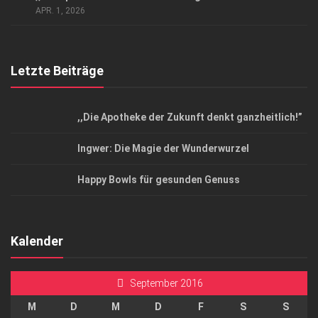
Top Magazin Dresden / Ostsachsen
APR. 1, 2026
Letzte Beiträge
,,Die Apotheke der Zukunft denkt ganzheitlich!”
Ingwer: Die Magie der Wunderwurzel
Happy Bowls für gesunden Genuss
Kalender
September 2016
M
D
M
D
F
S
S