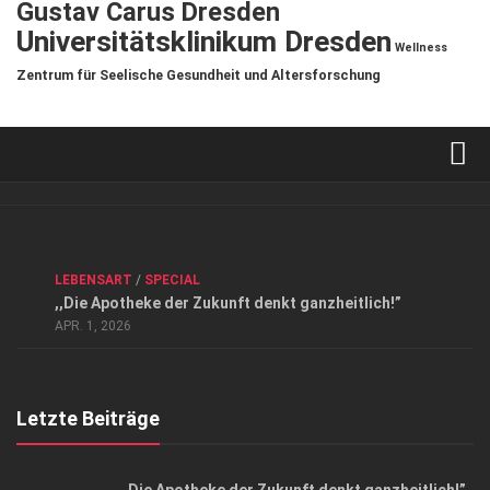
Gustav Carus Dresden
Universitätsklinikum Dresden
Wellness
Zentrum für Seelische Gesundheit und Altersforschung
Verkaufsstellen
Kontakt, Impressum und Rechtliche Angaben
ANZEIGE
/
FORUM GESUNDHEIT
/
GESUND & SCHÖN
/
LEBENSART
/
SPECIAL
Datenschutzerklärung
,,Die Apotheke der Zukunft denkt ganzheitlich!”
Top Magazin Dresden / Ostsachsen
APR. 1, 2026
Letzte Beiträge