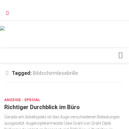
Verkaufsstellen
Kontakt, Impressum und Rechtliche Angaben
Datenschutzerklärung
Top Magazin Dresden / Ostsachsen
Blick ins Innere
Tagged:
Bildschirmlesebrille
Forschung
SEP. 7, 2016
Herz & Kreislauf
ANZEIGE
Orthopädie
/
SPECIAL
Richtiger Durchblick im Büro
Schönheit & Wohlbefinden
Gerade am Arbeitsplatz ist das Auge verschiedenen Belastungen
Special
ausgesetzt. Augenoptikermeister Uwe Grahl von Grahl Optik