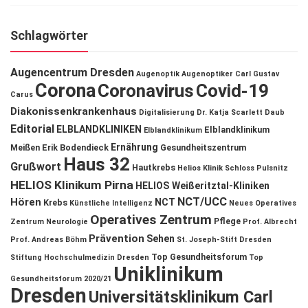
Schlagwörter
Augencentrum Dresden
Augenoptik
Augenoptiker
Carl Gustav
Corona
Coronavirus
Covid-19
Carus
Diakonissenkrankenhaus
Digitalisierung
Dr. Katja Scarlett Daub
Editorial
ELBLANDKLINIKEN
Elblandklinikum
Elblandklinikum
Ernährung
Meißen
Erik Bodendieck
Gesundheitszentrum
Haus 32
Grußwort
Hautkrebs
Helios Klinik Schloss Pulsnitz
HELIOS Klinikum Pirna
HELIOS Weißeritztal-Kliniken
NCT/UCC
Hören
NCT
Krebs
Künstliche Intelligenz
Neues Operatives
Operatives Zentrum
Pflege
Zentrum
Neurologie
Prof. Albrecht
Prävention
Sehen
Prof. Andreas Böhm
St. Joseph-Stift Dresden
Top Gesundheitsforum
Stiftung Hochschulmedizin Dresden
Top
Uniklinikum
Gesundheitsforum 2020/21
Dresden
Universitätsklinikum Carl