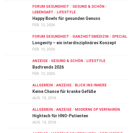
FORUM GESUNDHEIT
/
GESUND & SCHÖN
/
LEBENSART
/
LIFESTYLE
Happy Bowls für gesunden Genuss
FEB. 13, 2026
FORUM GESUNDHEIT
/
GANZHEITSMEDIZIN
/
SPECIAL
Longevity – ein interdisziplinäres Konzept
FEB. 13, 2026
ANZEIGE
/
GESUND & SCHÖN
/
LIFESTYLE
Badtrends 2026
FEB. 13, 2026
ALLGEMEIN
/
ANZEIGE
/
BLICK INS INNERE
Keine Chance für kranke Gefäße
AUG. 15, 2016
ALLGEMEIN
/
ANZEIGE
/
MODERNE OP VERFAHREN
Hightech für HNO-Patienten
AUG. 15, 2016