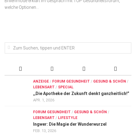
Brillenmode erklärt im Gespräch mit TOP Gesundheitsforum,
Wirtschaft, Recht, Finanzen
welche Optionen...
Zahn, Mund, Kiefer
Forum Gesundheit
Allgemein
Sehen
Innovationen
Kampf gegen Krebs
Hören
ANZEIGE
/
FORUM GESUNDHEIT
/
GESUND & SCHÖN
/
LEBENSART
/
SPECIAL
Lebensart
,,Die Apotheke der Zukunft denkt ganzheitlich!”
APR. 1, 2026
FORUM GESUNDHEIT
/
GESUND & SCHÖN
/
LEBENSART
/
LIFESTYLE
Ingwer: Die Magie der Wunderwurzel
FEB. 13, 2026