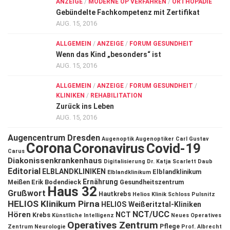
ANZEIGE
/
MODERNE OP VERFAHREN
/
ORTHOPÄDIE
Gebündelte Fachkompetenz mit Zertifikat
AUG. 15, 2016
ALLGEMEIN
/
ANZEIGE
/
FORUM GESUNDHEIT
Wenn das Kind „besonders“ ist
AUG. 15, 2016
ALLGEMEIN
/
ANZEIGE
/
FORUM GESUNDHEIT
/
KLINIKEN
/
REHABILITATION
Zurück ins Leben
AUG. 15, 2016
Augencentrum Dresden
Augenoptik
Augenoptiker
Carl Gustav
Corona
Coronavirus
Covid-19
Carus
Diakonissenkrankenhaus
Digitalisierung
Dr. Katja Scarlett Daub
Editorial
ELBLANDKLINIKEN
Elblandklinikum
Elblandklinikum
Ernährung
Meißen
Erik Bodendieck
Gesundheitszentrum
Haus 32
Grußwort
Hautkrebs
Helios Klinik Schloss Pulsnitz
HELIOS Klinikum Pirna
HELIOS Weißeritztal-Kliniken
NCT/UCC
Hören
NCT
Krebs
Künstliche Intelligenz
Neues Operatives
Operatives Zentrum
Pflege
Zentrum
Neurologie
Prof. Albrecht