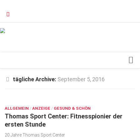
Verkaufsstellen
Kontakt, Impressum und Rechtliche Angaben
Datenschutzerklärung
Top Magazin Dresden / Ostsachsen
Blick ins Innere
tägliche Archive:
September 5, 2016
Forschung
SEP. 5, 2016
Herz & Kreislauf
ALLGEMEIN
Orthopädie
/
ANZEIGE
/
GESUND & SCHÖN
Thomas Sport Center: Fitnesspionier der
Schönheit & Wohlbefinden
ersten Stunde
Special
20 Jahre Thomas Sport Center