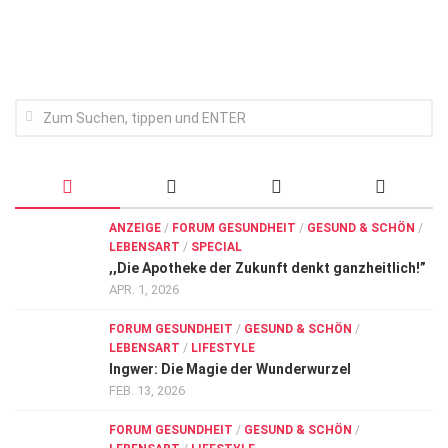
Wirtschaft, Recht, Finanzen
Zahn, Mund, Kiefer
Forum Gesundheit
Allgemein
Sehen
Innovationen
ANZEIGE
/
FORUM GESUNDHEIT
/
GESUND & SCHÖN
/
Kampf gegen Krebs
LEBENSART
/
SPECIAL
,,Die Apotheke der Zukunft denkt ganzheitlich!”
Hören
APR. 1, 2026
Lebensart
FORUM GESUNDHEIT
/
GESUND & SCHÖN
/
LEBENSART
/
LIFESTYLE
Ingwer: Die Magie der Wunderwurzel
FEB. 13, 2026
FORUM GESUNDHEIT
/
GESUND & SCHÖN
/