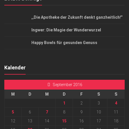
,,Die Apotheke der Zukunft denkt ganzheitlich!”
Ingwer: Die Magie der Wunderwurzel
Happy Bowls für gesunden Genuss
Kalender
September 2016
M
D
M
D
F
S
S
1
2
3
4
5
6
7
8
9
10
11
12
13
14
15
16
17
18