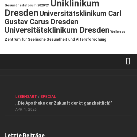
Uniklinikum
Gesundheitsforum 2020/21
Dresden
Universitätsklinikum Carl
Gustav Carus Dresden
Universitätsklinikum Dresden
Wellness
Zentrum für Seelische Gesundheit und Altersforschung
Verkaufsstellen
Kontakt, Impressum und Rechtliche Angaben
ANZEIGE
/
FORUM GESUNDHEIT
/
GESUND & SCHÖN
/
LEBENSART
/
SPECIAL
Datenschutzerklärung
,,Die Apotheke der Zukunft denkt ganzheitlich!”
Top Magazin Dresden / Ostsachsen
APR. 1, 2026
Letzte Beiträge