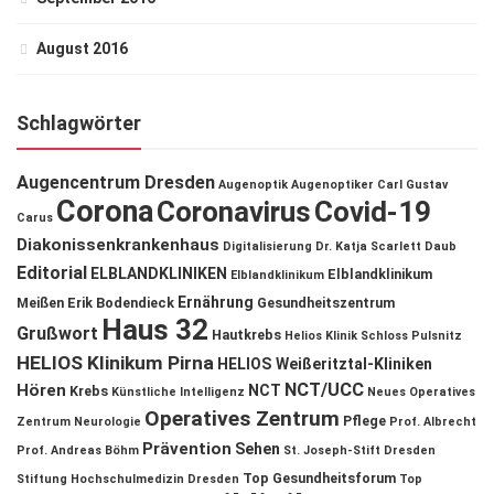
August 2016
Schlagwörter
Augencentrum Dresden
Augenoptik
Augenoptiker
Carl Gustav
Corona
Coronavirus
Covid-19
Carus
Diakonissenkrankenhaus
Digitalisierung
Dr. Katja Scarlett Daub
Editorial
ELBLANDKLINIKEN
Elblandklinikum
Elblandklinikum
Ernährung
Meißen
Erik Bodendieck
Gesundheitszentrum
Haus 32
Grußwort
Hautkrebs
Helios Klinik Schloss Pulsnitz
HELIOS Klinikum Pirna
HELIOS Weißeritztal-Kliniken
NCT/UCC
Hören
NCT
Krebs
Künstliche Intelligenz
Neues Operatives
Operatives Zentrum
Pflege
Zentrum
Neurologie
Prof. Albrecht
Prävention
Sehen
Prof. Andreas Böhm
St. Joseph-Stift Dresden
Top Gesundheitsforum
Stiftung Hochschulmedizin Dresden
Top