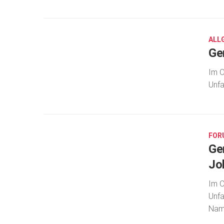
SEP.
17,
2018
ALL
Ge
Im O
Unfa
SEP.
17,
2018
FOR
Ge
Jo
Im O
Unfa
Name
SEP.