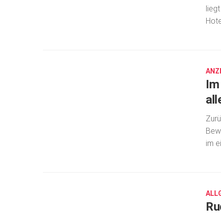
lieg
Hote
SEP.
17,
2018
ANZ
Im
all
Zurü
Bewu
im e
SEP.
17,
2018
ALL
Ru