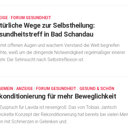
EIGE
/
FORUM GESUNDHEIT
türliche Wege zur Selbstheilung:
sundheitstreff in Bad Schandau
mit offenen Augen und wachem Verstand die Welt begreifen
te, weiß um die dringende Notwendigkeit regelmäßiger innerer
ehr. Die Sehnsucht nach Selbstreflexion ist...
GEMEIN
/
ANZEIGE
/
FORUM GESUNDHEIT
/
GESUND & SCHÖN
konditionierung für mehr Beweglichkeit
Zuspruch für Lavida ist riesengroß. Das von Tobias Jantsch
ickelte Kon­­zept der Rekon­ditio­­nie­rung hat be­­reits bei vielen Men
n mit Schmerzen in Ge­lenken und...