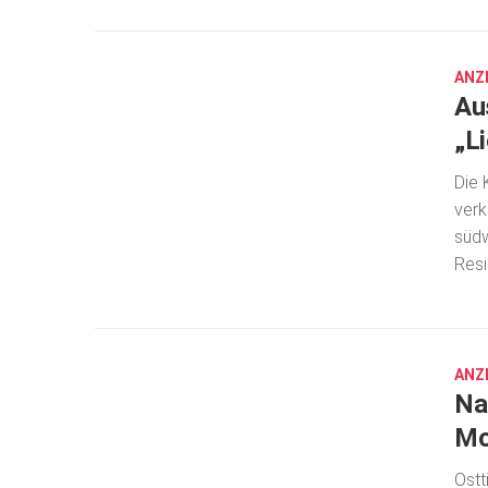
17,
2018
ANZ
Au
„L
Die 
verk
südw
Resi
SEP.
17,
2018
ANZ
Na
Mo
Ostt