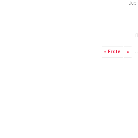
Jubi
« Erste
«
..