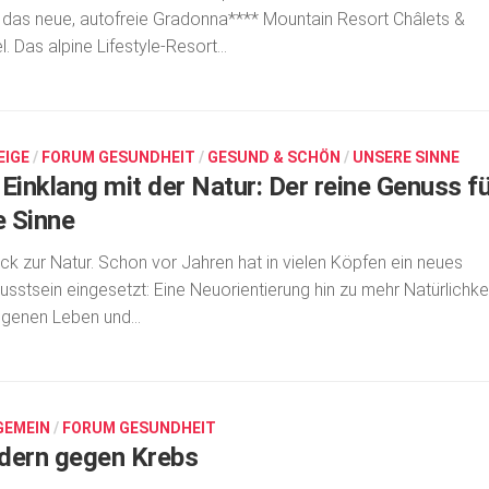
t das neue, autofreie Gradonna**** Mountain Resort Châlets &
l. Das alpine Lifestyle-Resort...
EIGE
/
FORUM GESUNDHEIT
/
GESUND & SCHÖN
/
UNSERE SINNE
 Einklang mit der Natur: Der reine Genuss f
e Sinne
ck zur Natur. Schon vor Jahren hat in vielen Köpfen ein neues
sstsein eingesetzt: Eine Neuorientierung hin zu mehr Natürlichke
igenen Leben und...
GEMEIN
/
FORUM GESUNDHEIT
dern gegen Krebs