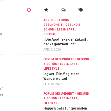
ANZEIGE
/
FORUM
GESUNDHEIT
/
GESUND &
SCHÖN
/
LEBENSART
/
rr
SPECIAL
,,Die Apotheke der Zukunft
denkt ganzheitlich!”
APR. 1, 2026
FORUM GESUNDHEIT
/
GESUND
& SCHÖN
/
LEBENSART
/
LIFESTYLE
Ingwer: Die Magie der
Wunderwurzel
FEB. 13, 2026
r“
FORUM GESUNDHEIT
/
GESUND
ier
& SCHÖN
/
LEBENSART
/
LIFESTYLE
Happy Bowls für gesunden