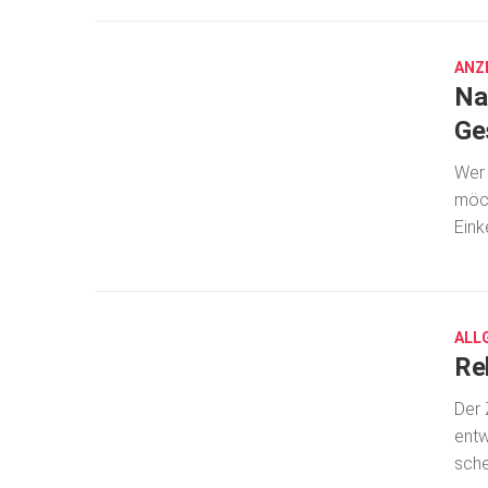
17,
2018
ANZ
Na
Ge
Wer 
möch
Eink
SEP.
17,
2018
ALL
Re
Der 
entw
sche