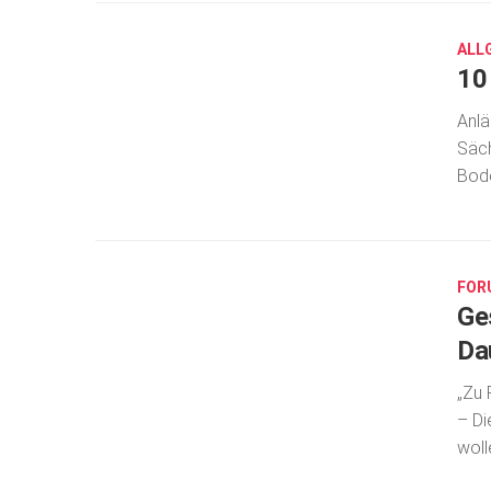
2019
ALL
10
Anlä
Säch
Bode
SEP.
17,
2018
FOR
Ge
Da
„Zu 
– Di
wolle
SEP.