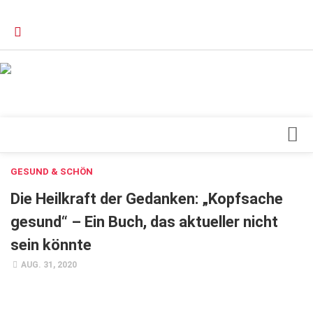
Verkaufsstellen
Kontakt, Impressum und Rechtliche Angaben
Datenschutzerklärung
Top Magazin Dresden / Ostsachsen
Blick ins Innere
GESUND & SCHÖN
Forschung
Die Heilkraft der Gedanken: „Kopfsache
Herz & Kreislauf
gesund“ – Ein Buch, das aktueller nicht
sein könnte
Orthopädie
AUG. 31, 2020
Schönheit & Wohlbefinden
Special