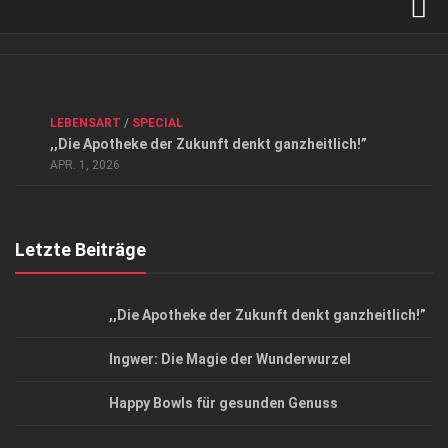
Verkaufsstellen
Kontakt, Impressum und Rechtliche Angaben
ANZEIGE
/
FORUM GESUNDHEIT
/
GESUND & SCHÖN
/
LEBENSART
/
SPECIAL
Datenschutzerklärung
,,Die Apotheke der Zukunft denkt ganzheitlich!”
Top Magazin Dresden / Ostsachsen
APR. 1, 2026
Letzte Beiträge
,,Die Apotheke der Zukunft denkt ganzheitlich!”
Ingwer: Die Magie der Wunderwurzel
Happy Bowls für gesunden Genuss