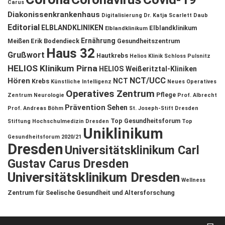
Carus
Diakonissenkrankenhaus
Digitalisierung
Dr. Katja Scarlett Daub
Editorial
ELBLANDKLINIKEN
Elblandklinikum
Elblandklinikum
Ernährung
Meißen
Erik Bodendieck
Gesundheitszentrum
Haus 32
Grußwort
Hautkrebs
Helios Klinik Schloss Pulsnitz
HELIOS Klinikum Pirna
HELIOS Weißeritztal-Kliniken
NCT/UCC
Hören
NCT
Krebs
Künstliche Intelligenz
Neues Operatives
Operatives Zentrum
Pflege
Zentrum
Neurologie
Prof. Albrecht
Prävention
Sehen
Prof. Andreas Böhm
St. Joseph-Stift Dresden
Top Gesundheitsforum
Stiftung Hochschulmedizin Dresden
Top
Uniklinikum
Gesundheitsforum 2020/21
Dresden
Universitätsklinikum Carl
Gustav Carus Dresden
Universitätsklinikum Dresden
Wellness
Zentrum für Seelische Gesundheit und Altersforschung