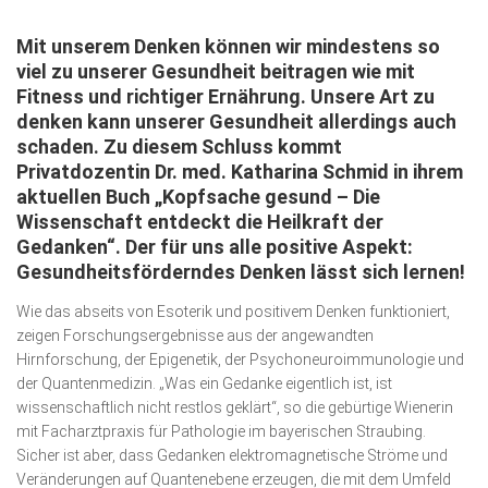
Wirtschaft, Recht, Finanzen
Mit unserem Denken können wir mindestens so
Zahn, Mund, Kiefer
viel zu unserer Gesundheit beitragen wie mit
Forum Gesundheit
Fitness und richtiger Ernährung. Unsere Art zu
denken kann unserer Gesundheit allerdings auch
Allgemein
schaden. Zu diesem Schluss kommt
Privatdozentin Dr. med. Katharina Schmid in ihrem
Sehen
aktuellen Buch „Kopfsache gesund – Die
Innovationen
Wissenschaft entdeckt die Heilkraft der
Gedanken“. Der für uns alle positive Aspekt:
Kampf gegen Krebs
Gesundheitsförderndes Denken lässt sich lernen!
Hören
Wie das abseits von Esoterik und positivem Denken funktioniert,
Lebensart
zeigen Forschungsergebnisse aus der angewandten
Hirnforschung, der Epigenetik, der Psychoneuroimmunologie und
der Quantenmedizin. „Was ein Gedanke eigentlich ist, ist
wissenschaftlich nicht restlos geklärt“, so die gebürtige Wienerin
mit Facharztpraxis für Pathologie im bayerischen Straubing.
Sicher ist aber, dass Gedanken elektromagnetische Ströme und
Veränderungen auf Quantenebene erzeugen, die mit dem Umfeld