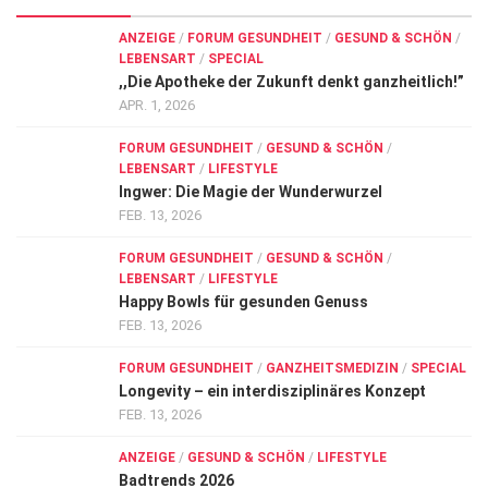
ANZEIGE
/
FORUM GESUNDHEIT
/
GESUND & SCHÖN
/
LEBENSART
/
SPECIAL
,,Die Apotheke der Zukunft denkt ganzheitlich!”
APR. 1, 2026
FORUM GESUNDHEIT
/
GESUND & SCHÖN
/
LEBENSART
/
LIFESTYLE
Ingwer: Die Magie der Wunderwurzel
FEB. 13, 2026
FORUM GESUNDHEIT
/
GESUND & SCHÖN
/
LEBENSART
/
LIFESTYLE
Happy Bowls für gesunden Genuss
FEB. 13, 2026
FORUM GESUNDHEIT
/
GANZHEITSMEDIZIN
/
SPECIAL
Longevity – ein interdisziplinäres Konzept
FEB. 13, 2026
ANZEIGE
/
GESUND & SCHÖN
/
LIFESTYLE
Badtrends 2026