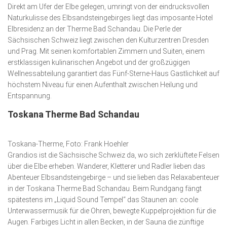
Wirtschaft, Recht, Finanzen
Direkt am Ufer der Elbe gelegen, umringt von der eindrucksvollen
Naturkulisse des Elbsandsteingebirges liegt das imposante Hotel
Zahn, Mund, Kiefer
Elbresidenz an der Therme Bad Schandau. Die Perle der
Sächsischen Schweiz liegt zwischen den Kulturzentren Dresden
Forum Gesundheit
und Prag. Mit seinen komfortablen Zimmern und Suiten, einem
Allgemein
erstklassigen kulinarischen Angebot und der großzügigen
Wellnessabteilung garantiert das Fünf-Sterne-Haus Gastlichkeit auf
Sehen
höchstem Niveau für einen Aufenthalt zwischen Heilung und
Entspannung.
Innovationen
Toskana Therme Bad Schandau
Kampf gegen Krebs
Hören
Toskana-Therme, Foto: Frank Hoehler
Grandios ist die Sächsische Schweiz da, wo sich zerklüftete Felsen
Lebensart
über die Elbe erheben. Wanderer, Kletterer und Radler lieben das
Abenteuer Elbsandsteingebirge – und sie lieben das Relaxabenteuer
in der Toskana Therme Bad Schandau. Beim Rundgang fängt
spätestens im „Liquid Sound Tempel“ das Staunen an: coole
Unterwassermusik für die Ohren, bewegte Kuppelprojektion für die
Augen. Farbiges Licht in allen Becken, in der Sauna die zünftige