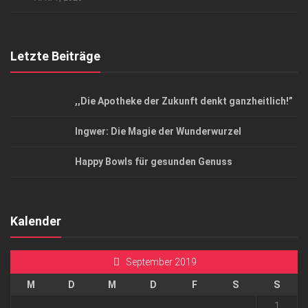
Letzte Beiträge
,,Die Apotheke der Zukunft denkt ganzheitlich!”
Ingwer: Die Magie der Wunderwurzel
Happy Bowls für gesunden Genuss
Kalender
September 2019
M
D
M
D
F
S
S
1