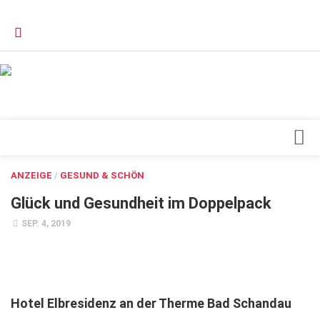
Verkaufsstellen
Kontakt, Impressum und Rechtliche Angaben
Datenschutzerklärung
Top Magazin Dresden / Ostsachsen
Blick ins Innere
ANZEIGE
/
GESUND & SCHÖN
Forschung
Glück und Gesundheit im Doppelpack
Herz & Kreislauf
SEP. 4, 2019
Orthopädie
Schönheit & Wohlbefinden
Special
Hotel Elbresidenz an der Therme Bad Schandau