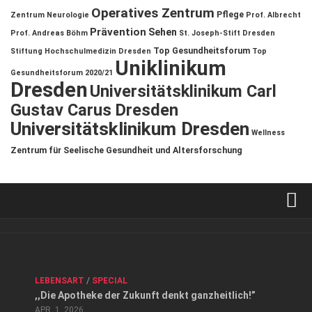
Operatives Zentrum
Pflege
Zentrum
Neurologie
Prof. Albrecht
Prävention
Sehen
Prof. Andreas Böhm
St. Joseph-Stift Dresden
Top Gesundheitsforum
Stiftung Hochschulmedizin Dresden
Top
Uniklinikum
Gesundheitsforum 2020/21
Dresden
Universitätsklinikum Carl
Gustav Carus Dresden
Universitätsklinikum Dresden
Wellness
Zentrum für Seelische Gesundheit und Altersforschung
Verkaufsstellen
Kontakt, Impressum und Rechtliche Angaben
ANZEIGE
/
FORUM GESUNDHEIT
/
GESUND & SCHÖN
/
LEBENSART
/
SPECIAL
Datenschutzerklärung
,,Die Apotheke der Zukunft denkt ganzheitlich!”
Top Magazin Dresden / Ostsachsen
APR. 1, 2026