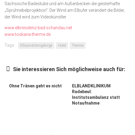
Sächsische Badestube und am Außenbecken die geisterhafte
„Sprühnebelprojektion“. Der Wind am Elbufer verändert die Bilder,
der Wind wird zum Videokünstler.
www.elbresidenz-bad-schandau.net
www.toskana-therme.de
Tags:
Elbsandsteingebirge
Hotel
Therme
Sie interessieren Sich möglichweise auch für:
Ohne Tränen geht es nicht
ELBLANDKLINIKUM
Radebeul:
Institutsambulanz statt
Notaufnahme