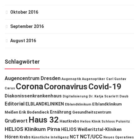
Oktober 2016
September 2016
August 2016
Schlagwörter
Augencentrum Dresden
Augenoptik
Augenoptiker
Carl Gustav
Corona
Coronavirus
Covid-19
Carus
Diakonissenkrankenhaus
Digitalisierung
Dr. Katja Scarlett Daub
Editorial
ELBLANDKLINIKEN
Elblandklinikum
Elblandklinikum
Ernährung
Meißen
Erik Bodendieck
Gesundheitszentrum
Haus 32
Grußwort
Hautkrebs
Helios Klinik Schloss Pulsnitz
HELIOS Klinikum Pirna
HELIOS Weißeritztal-Kliniken
NCT/UCC
Hören
NCT
Krebs
Künstliche Intelligenz
Neues Operatives