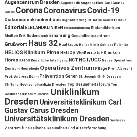
Augencentrum Dresden
Augenoptik
Augenoptiker
Carl Gustav
Corona
Coronavirus
Covid-19
Carus
Diakonissenkrankenhaus
Digitalisierung
Dr. Katja Scarlett Daub
Editorial
ELBLANDKLINIKEN
Elblandklinikum
Elblandklinikum
Ernährung
Meißen
Erik Bodendieck
Gesundheitszentrum
Haus 32
Grußwort
Hautkrebs
Helios Klinik Schloss Pulsnitz
HELIOS Klinikum Pirna
HELIOS Weißeritztal-Kliniken
NCT/UCC
Hören
NCT
Krebs
Künstliche Intelligenz
Neues Operatives
Operatives Zentrum
Pflege
Zentrum
Neurologie
Prof. Albrecht
Prävention
Sehen
Prof. Andreas Böhm
St. Joseph-Stift Dresden
Top Gesundheitsforum
Stiftung Hochschulmedizin Dresden
Top
Uniklinikum
Gesundheitsforum 2020/21
Dresden
Universitätsklinikum Carl
Gustav Carus Dresden
Universitätsklinikum Dresden
Wellness
Zentrum für Seelische Gesundheit und Altersforschung