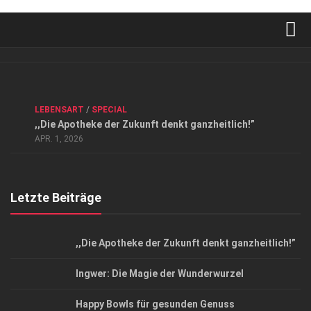
Verkaufsstellen
Kontakt, Impressum und Rechtliche Angaben
ANZEIGE
/
FORUM GESUNDHEIT
/
GESUND & SCHÖN
/
LEBENSART
/
SPECIAL
Datenschutzerklärung
,,Die Apotheke der Zukunft denkt ganzheitlich!”
Top Magazin Dresden / Ostsachsen
APR. 1, 2026
Letzte Beiträge
,,Die Apotheke der Zukunft denkt ganzheitlich!”
Ingwer: Die Magie der Wunderwurzel
Happy Bowls für gesunden Genuss