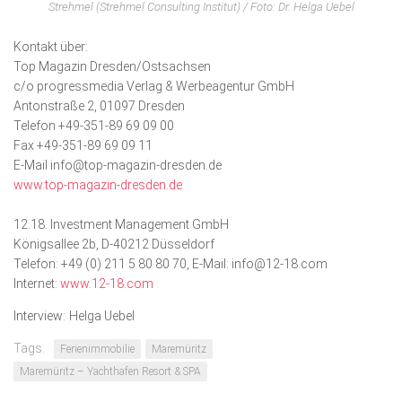
Strehmel (Strehmel Consulting Institut) / Foto: Dr. Helga Uebel
Kontakt über:
Top Magazin Dresden/Ostsachsen
c/o progressmedia Verlag & Werbeagentur GmbH
Antonstraße 2, 01097 Dresden
Telefon +49-351-89 69 09 00
Fax +49-351-89 69 09 11
E-Mail info@top-magazin-dresden.de
www.top-magazin-dresden.de
12.18. Investment Management GmbH
Königsallee 2b, D-40212 Düsseldorf
Telefon: +49 (0) 211 5 80 80 70, E-Mail: info@12-18.com
Internet:
www.12-18.com
Interview: Helga Uebel
Tags:
Ferien­immobilie
Maremüritz
Maremüritz – Yachthafen Resort & SPA