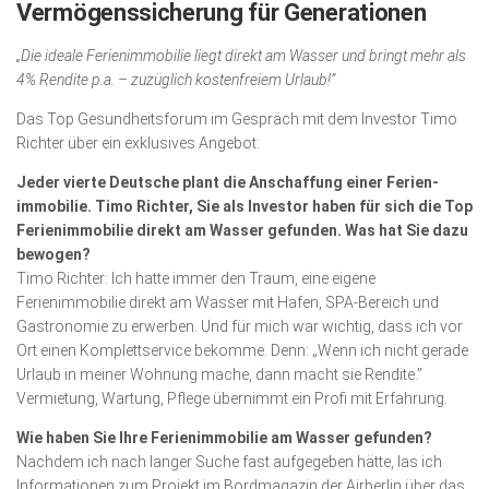
Vermögens­sicherung für Generationen
Wirtschaft, Recht, Finanzen
Zahn, Mund, Kiefer
„Die ideale Ferien­immobilie liegt direkt am Wasser und bringt mehr als
4% Rendite p.a. – zuzüglich kostenfreiem Urlaub!”
Forum Gesundheit
Das Top Gesundheitsforum im Gespräch mit dem Investor Timo
Allgemein
Richter über ein exklusives Angebot:
Sehen
Jeder vierte Deutsche plant die Anschaffung einer Ferien­
immobilie. Timo Richter, Sie als Investor haben für sich die Top
Innovationen
Ferienimmobilie direkt am Wasser gefunden. Was hat Sie dazu
Kampf gegen Krebs
bewogen?
Timo Richter: Ich hatte immer den Traum, eine eigene
Hören
Ferienimmobilie direkt am Wasser mit Hafen, SPA-Bereich und
Gastronomie zu erwerben. Und für mich war wichtig, dass ich vor
Lebensart
Ort einen Komplettservice bekomme. Denn: „Wenn ich nicht gerade
Urlaub in meiner Wohnung mache, dann macht sie Rendite.”
Vermietung, Wartung, Pflege übernimmt ein Profi mit Erfahrung.
Wie haben Sie Ihre Ferienimmobilie am Wasser gefunden?
Nachdem ich nach langer Suche fast aufgegeben hätte, las ich
Informationen zum Projekt im Bordmagazin der Airberlin über das