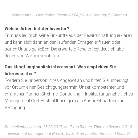
Maremüritz – Yachthafen Resort & SPA / Visualisierung: @ Cadman
Welche Arbeit hat der Investor?
Er muss lediglich seine Einkünfte aus der Bewirt­schaftung erklären
und kann sich dann an den laufenden Erträgen erfreuen oder
seinen Urlaub genießen. Die erwartete Rendite liegt deutlich über
denen von Wohnimmobilien.
Das klingt unglaublich interessant. Was empfehlen Sie
Interessenten?
Fordern Sie Ihr persönliches Angebot an und bitten Sie unbedingt
vor Ort um einen Besichtigungstermin. Unser kompetenter und
erfahrener Partner, Strehmel Consulting – Insti­tut für ganzheitliches
Management GmbH, steht Ihnen gern als Ansprechpartner zur
Verfügung.
Baustellenbesuch am 25.08.2017, v.l.: Timo Richter, Thomas Becker (12.18.
Investment Manage­ment GmbH), Ulrike Erdmann-Strehmel und Klaus D.