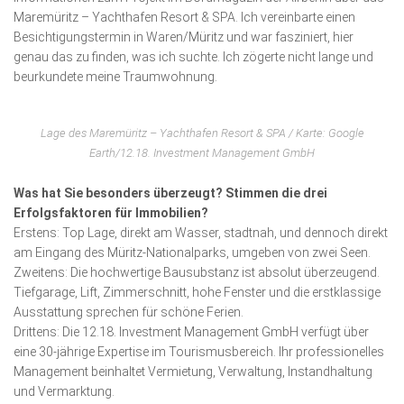
Maremüritz – Yachthafen Resort & SPA. Ich vereinbarte einen
Besichtigungstermin in Waren/Müritz und war fasziniert, hier
genau das zu finden, was ich suchte. Ich zögerte nicht lange und
beurkundete meine Traum­wohnung.
Lage des Maremüritz – Yachthafen Resort & SPA / Karte: Google
Earth/12.18. Investment Management GmbH
Was hat Sie besonders überzeugt? Stimmen die drei
Erfolgsfaktoren für Immobilien?
Erstens: Top Lage, direkt am Wasser, stadtnah, und dennoch direkt
am Eingang des Müritz-Nationalparks, umgeben von zwei Seen.
Zweitens: Die hochwertige Bausubstanz ist absolut überzeugend.
Tiefgarage, Lift, Zimmerschnitt, hohe Fenster und die erstklassige
Ausstattung sprechen für schöne Ferien.
Drittens: Die 12.18. Investment Management GmbH verfügt über
eine 30-jährige Expertise im Tourismusbereich. Ihr pro­fessionelles
Management beinhaltet Vermietung, Verwal­tung, Instandhaltung
und Vermarktung.