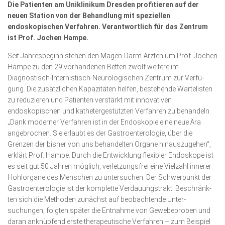
Die Patienten am Uniklinikum Dresden profitieren auf der
Wirtschaft, Recht, Finanzen
neuen Station von der Behandlung mit speziellen
Zahn, Mund, Kiefer
endoskopischen Verfahren. Verantwortlich für das Zentrum
ist Prof. Jochen Hampe.
Forum Gesundheit
Seit Jahresbeginn stehen den Magen-Darm-Ärzten um Prof. Jochen
Allgemein
Hampe zu den 29 vorhandenen Betten zwölf weitere im
Diagnostisch-Internistisch-Neurologischen Zentrum zur Verfü­
Sehen
gung. Die zusätzlichen Kapazitäten helfen, bestehende Wartelisten
Innovationen
zu reduzieren und Patienten verstärkt mit innovativen
endoskopischen und kathetergestützten Verfahren zu behandeln.
Kampf gegen Krebs
„Dank moderner Verfahren ist in der Endoskopie eine neue Ära
angebrochen. Sie erlaubt es der Gastro­entero­logie, über die
Hören
Grenzen der bisher von uns behandelten Organe hinauszugehen“,
Lebensart
erklärt Prof. Hampe. Durch die Entwicklung flexibler Endoskope ist
es seit gut 50 Jahren möglich, verletzungsfrei eine Vielzahl innerer
Hohl­organe des Menschen zu untersuchen. Der Schwerpunkt der
Gas­troenterologie ist der komplette Verdauungstrakt. Beschränk­
ten sich die Methoden zunächst auf beobachtende Unter­
suchungen, folgten später die Entnahme von Gewebeproben und
daran anknüpfend erste therapeutische Verfahren – zum Beispiel