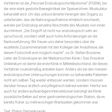
Verfahren ist die „Perorale Endoskopische Myotomie“ (POEM), bei
der eine stark gestörte Beweglichkeit der Speiseröhren- Muskulatur
behandelt wird. Um das unkoordinierte Verengen des Organs zu
unterbinden, das die Nahrungsaufnahme erheblich erschwert,
werden per Endoskop einzelne Abschnitte des Muskels von innen
durchtrennt. „Der Eingriff ist nicht nur endoskopisch sehr an­
spruchsvoll, sondern stellt auch hohe Anforderungen an die
Narkoseführung. Wir freuen uns daher besonders über die
exzellente Zusammenarbeit mit den Kollegen der Anästhesie, die
diesen Fortschritt erst möglich macht“, so Dr. Stefan Brückner,
Leiter der Endoskopie an der Medizinischen Klinik I. Das Dresdner
Uni­klinikum ist damit die erste Klinik in Mitteldeutschland, die dieses
Verfahren routinemäßig anbieten kann. Anders als bei den meisten
endoskopischen Untersuchungen können so behandelte Patienten
nicht am selben Tag wieder entlassen werden, sondern müssen
darüber hinaus ärztlich und pflegerisch betreut werden. Hierfür wie
auch für andere aufwändigere Interventionen benötigt die Klinik
zusätzliche Betten auf einer gastroenterologischen Station, da es
bereits früher zu mehrwöchigen Wartezeiten gekommen war.
Text: Philipp Demankowski