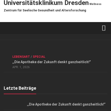
Universitätsklinikum Dresden
Wellness
Zentrum für Seelische Gesundheit und Altersforschung
Verkaufsstellen
Kontakt, Impressum und Rechtliche Angaben
ANZEIGE
/
FORUM GESUNDHEIT
/
GESUND & SCHÖN
/
LEBENSART
/
SPECIAL
Datenschutzerklärung
,,Die Apotheke der Zukunft denkt ganzheitlich!”
Top Magazin Dresden / Ostsachsen
APR. 1, 2026
Letzte Beiträge
,,Die Apotheke der Zukunft denkt ganzheitlich!”