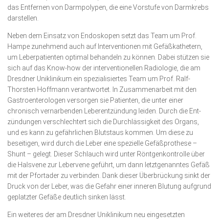
das Ent­fernen von Darmpolypen, die eine Vorstufe von Darmkrebs
darstellen.
Neben dem Einsatz von Endoskopen setzt das Team um Prof.
Hampe zunehmend auch auf Interventionen mit Gefäßkathetern,
um Leberpatienten optimal behandeln zu können. Dabei stützen sie
sich auf das Know-how der interventionellen Radiologie, die am
Dresdner Uniklinikum ein spezialisiertes Team um Prof. Ralf-
Thorsten Hoffmann verantwortet. In Zusammenarbeit mit den
Gastroenterologen versorgen sie Patienten, die unter einer
chronisch vernarbenden Leberent­zündung leiden. Durch die Ent­
zün­dungen verschlechtert sich die Durchlässigkeit des Organs,
und es kann zu gefährlichen Blutstaus kommen. Um diese zu
beseitigen, wird durch die Leber eine spezielle Gefäßprothese –
Shunt – gelegt. Dieser Schlauch wird unter Röntgenkontrolle über
die Halsvene zur Lebervene geführt, um dann letztgenanntes Gefäß
mit der Pfortader zu verbinden. Dank dieser Überbrückung sinkt der
Druck von der Leber, was die Gefahr einer inneren Blutung aufgrund
geplatzter Gefäße deutlich sinken lässt.
Ein weiteres der am Dresdner Uniklinikum neu eingesetzten