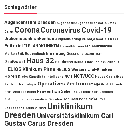
Schlagwörter
Augencentrum Dresden
Augenoptik
Augenoptiker
Carl Gustav
Corona
Coronavirus
Covid-19
Carus
Diakonissenkrankenhaus
Digitalisierung
Dr. Katja Scarlett Daub
Editorial
ELBLANDKLINIKEN
Elblandklinikum
Elblandklinikum
Ernährung
Meißen
Erik Bodendieck
Gesundheitszentrum
Haus 32
Grußwort
Hautkrebs
Helios Klinik Schloss Pulsnitz
HELIOS Klinikum Pirna
HELIOS Weißeritztal-Kliniken
NCT/UCC
Hören
NCT
Krebs
Künstliche Intelligenz
Neues Operatives
Operatives Zentrum
Pflege
Zentrum
Neurologie
Prof. Albrecht
Prävention
Sehen
Prof. Andreas Böhm
St. Joseph-Stift Dresden
Top Gesundheitsforum
Stiftung Hochschulmedizin Dresden
Top
Uniklinikum
Gesundheitsforum 2020/21
Dresden
Universitätsklinikum Carl
Gustav Carus Dresden