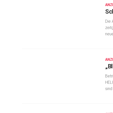
ANZ
Sc
Die 
zeit
neu
AUG.
15,
2016
ANZ
„B
Betr
HELI
sind
AUG.
15,
2016