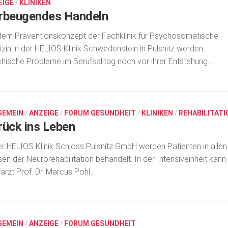
EIGE
/
KLINIKEN
rbeugendes Handeln
dem Präventionskonzept der Fachklinik für Psychosomatische
zin in der HELIOS Klinik Schwedenstein in Pulsnitz werden
hische Probleme im Berufsalltag noch vor ihrer Entstehung...
GEMEIN
/
ANZEIGE
/
FORUM GESUNDHEIT
/
KLINIKEN
/
REHABILITATI
rück ins Leben
er HELIOS Klinik Schloss Pulsnitz GmbH werden Patienten in allen
en der Neurorehabilitation behandelt. In der Intensiveinheit kann
arzt Prof. Dr. Marcus Pohl...
GEMEIN
/
ANZEIGE
/
FORUM GESUNDHEIT