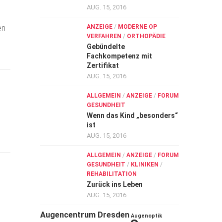
AUG. 15, 2016
en
ANZEIGE
/
MODERNE OP
VERFAHREN
/
ORTHOPÄDIE
Gebündelte
Fachkompetenz mit
Zertifikat
AUG. 15, 2016
ALLGEMEIN
/
ANZEIGE
/
FORUM
GESUNDHEIT
Wenn das Kind „besonders“
ist
AUG. 15, 2016
ALLGEMEIN
/
ANZEIGE
/
FORUM
GESUNDHEIT
/
KLINIKEN
/
REHABILITATION
Zurück ins Leben
AUG. 15, 2016
Augencentrum Dresden
Augenoptik