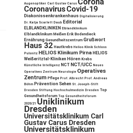
Corona
Augenoptiker
Carl Gustav Carus
Coronavirus
Covid-19
Diakonissenkrankenhaus
Digitalisierung
Editorial
Dr. Katja Scarlett Daub
ELBLANDKLINIKEN
Elblandklinikum
Elblandklinikum Meißen
Erik Bodendieck
Grußwort
Ernährung
Gesundheitszentrum
Haus 32
Hautkrebs
Helios Klinik Schloss
HELIOS Klinikum Pirna
HELIOS
Pulsnitz
Hören
Weißeritztal-Kliniken
Krebs
NCT/UCC
NCT
Künstliche Intelligenz
Neues
Operatives
Operatives Zentrum
Neurologie
Zentrum
Pflege
Prof. Albrecht
Prof. Andreas
Prävention
Sehen
Böhm
St. Joseph-Stift
Top
Dresden
Stiftung Hochschulmedizin Dresden
Gesundheitsforum
Top Gesundheitsforum
Uniklinikum
2020/21
Dresden
Universitätsklinikum Carl
Gustav Carus Dresden
Universitätsklinikum