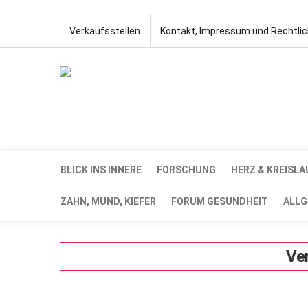
Verkaufsstellen
Kontakt, Impressum und Rechtli
BLICK INS INNERE
FORSCHUNG
HERZ & KREISLA
ZAHN, MUND, KIEFER
FORUM GESUNDHEIT
ALLG
Ve
AUG.
15,
2016