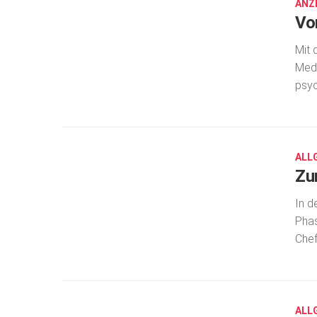
ANZ
Vo
Mit 
Medi
psyc
AUG.
15,
2016
ALL
Zu
In d
Phas
Chef
AUG.
15,
2016
ALL