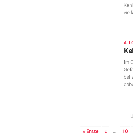
Kehl
viel
AUG.
15,
2016
ALL
Ke
Im G
Gefä
beha
dabei
« Erste
«
...
10