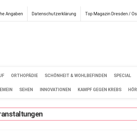
che Angaben
Datenschutzerklärung
Top Magazin Dresden / O
UF
ORTHOPÄDIE
SCHÖNHEIT & WOHLBEFINDEN
SPECIAL
EMEIN
SEHEN
INNOVATIONEN
KAMPF GEGEN KREBS
HÖR
ranstaltungen