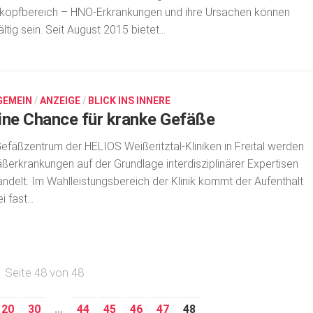
kopfbereich – HNO-Erkrankungen und ihre Ursachen können
fältig sein. Seit August 2015 bietet...
GEMEIN
/
ANZEIGE
/
BLICK INS INNERE
ine Chance für kranke Gefäße
efäßzentrum der HELIOS Weißeritztal-Kliniken in Freital werden
ßerkrankungen auf der Grundlage interdisziplinärer Expertisen
ndelt. Im Wahlleistungsbereich der Klinik kommt der Aufenthalt
 fast...
Seite 48 von 48
20
30
...
44
45
46
47
48