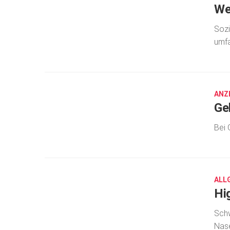
We
Sozi
umf
AUG.
15,
2016
ANZ
Ge
Bei 
AUG.
15,
2016
ALL
Hi
Schw
Nas