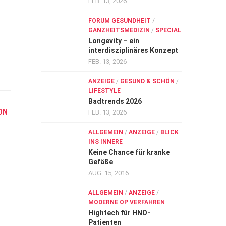
FEB. 13, 2026
FORUM GESUNDHEIT
/
GANZHEITSMEDIZIN
/
SPECIAL
Longevity – ein
interdisziplinäres Konzept
FEB. 13, 2026
ANZEIGE
/
GESUND & SCHÖN
/
LIFESTYLE
Badtrends 2026
ON
FEB. 13, 2026
ALLGEMEIN
/
ANZEIGE
/
BLICK
INS INNERE
Keine Chance für kranke
Gefäße
AUG. 15, 2016
ALLGEMEIN
/
ANZEIGE
/
MODERNE OP VERFAHREN
Hightech für HNO-
Patienten