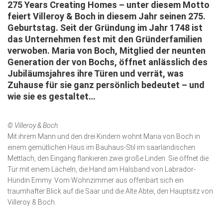
275 Years Creating Homes – unter diesem Motto
Wirtschaft, Recht, Finanzen
feiert Villeroy & Boch in diesem Jahr seinen 275.
Zahn, Mund, Kiefer
Geburtstag. Seit der Gründung im Jahr 1748 ist
das Unter­nehmen fest mit den Gründer­familien
Forum Gesundheit
verwoben. Maria von Boch, Mitglied der neunten
Allgemein
Generation der von Bochs, öffnet anlässlich des
Jubiläumsjahres ihre Türen und verrät, was
Sehen
Zuhause für sie ganz persönlich bedeutet – und
wie sie es gestaltet…
Innovationen
Kampf gegen Krebs
© Villeroy & Boch
Hören
Mit ihrem Mann und den drei Kindern wohnt Maria von Boch in
einem gemütlichen Haus im Bauhaus-Stil im saarländischen
Lebensart
Mettlach, den Eingang flankieren zwei große Linden. Sie öffnet die
Tür mit einem Lächeln, die Hand am Halsband von Labrador-
Hündin Emmy. Vom Wohnzimmer aus offenbart sich ein
traumhafter Blick auf die Saar und die Alte Abtei, den Hauptsitz von
Villeroy & Boch.