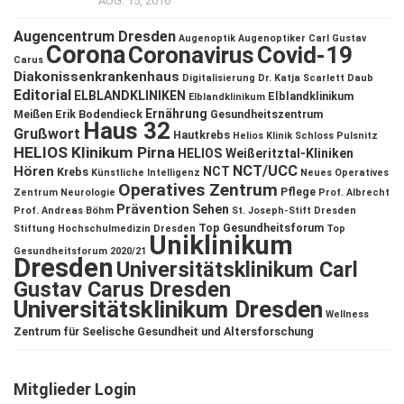
AUG. 15, 2016
Augencentrum Dresden
Augenoptik
Augenoptiker
Carl Gustav
Corona
Coronavirus
Covid-19
Carus
Diakonissenkrankenhaus
Digitalisierung
Dr. Katja Scarlett Daub
Editorial
ELBLANDKLINIKEN
Elblandklinikum
Elblandklinikum
Ernährung
Meißen
Erik Bodendieck
Gesundheitszentrum
Haus 32
Grußwort
Hautkrebs
Helios Klinik Schloss Pulsnitz
HELIOS Klinikum Pirna
HELIOS Weißeritztal-Kliniken
NCT/UCC
Hören
NCT
Krebs
Künstliche Intelligenz
Neues Operatives
Operatives Zentrum
Pflege
Zentrum
Neurologie
Prof. Albrecht
Prävention
Sehen
Prof. Andreas Böhm
St. Joseph-Stift Dresden
Top Gesundheitsforum
Stiftung Hochschulmedizin Dresden
Top
Uniklinikum
Gesundheitsforum 2020/21
Dresden
Universitätsklinikum Carl
Gustav Carus Dresden
Universitätsklinikum Dresden
Wellness
Zentrum für Seelische Gesundheit und Altersforschung
Mitglieder Login