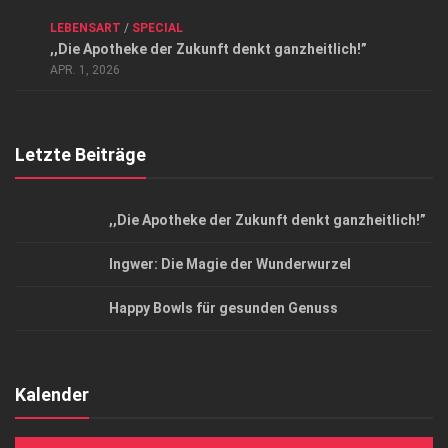
ANZEIGE
/
FORUM GESUNDHEIT
/
GESUND & SCHÖN
/
LEBENSART
/
SPECIAL
Datenschutzerklärung
,,Die Apotheke der Zukunft denkt ganzheitlich!”
Top Magazin Dresden / Ostsachsen
APR. 1, 2026
Letzte Beiträge
,,Die Apotheke der Zukunft denkt ganzheitlich!”
Ingwer: Die Magie der Wunderwurzel
Happy Bowls für gesunden Genuss
Kalender