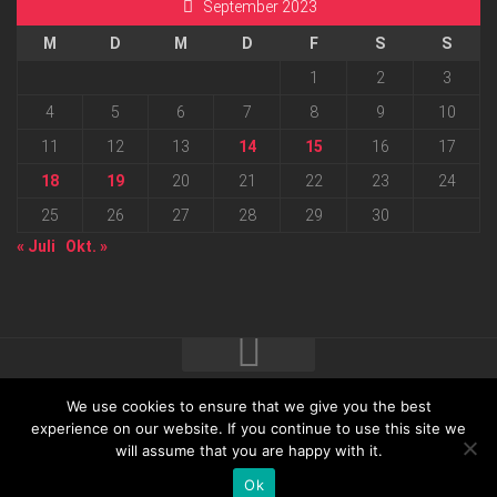
September 2023
M
D
M
D
F
S
S
1
2
3
4
5
6
7
8
9
10
11
12
13
14
15
16
17
18
19
20
21
22
23
24
25
26
27
28
29
30
« Juli
Okt. »
We use cookies to ensure that we give you the best
2026 progressmedia Verlag & Werbeagentur GmbH • Bautzner
experience on our website. If you continue to use this site we
will assume that you are happy with it.
Landstraße 62 • 01324 Dresden
Ok