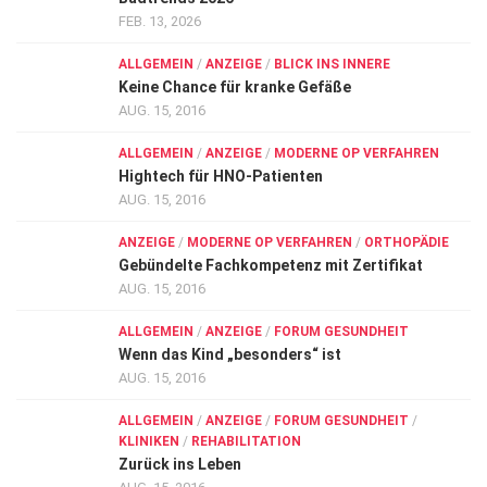
FEB. 13, 2026
ALLGEMEIN
/
ANZEIGE
/
BLICK INS INNERE
Keine Chance für kranke Gefäße
AUG. 15, 2016
ALLGEMEIN
/
ANZEIGE
/
MODERNE OP VERFAHREN
Hightech für HNO-Patienten
AUG. 15, 2016
ANZEIGE
/
MODERNE OP VERFAHREN
/
ORTHOPÄDIE
Gebündelte Fachkompetenz mit Zertifikat
AUG. 15, 2016
ALLGEMEIN
/
ANZEIGE
/
FORUM GESUNDHEIT
Wenn das Kind „besonders“ ist
AUG. 15, 2016
ALLGEMEIN
/
ANZEIGE
/
FORUM GESUNDHEIT
/
KLINIKEN
/
REHABILITATION
Zurück ins Leben