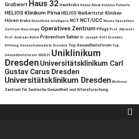
Haus 32
Grußwort
Hautkrebs
Helios Klinik Schloss Pulsnitz
HELIOS Klinikum Pirna
HELIOS Weißeritztal-Kliniken
NCT/UCC
Hören
NCT
Krebs
Künstliche Intelligenz
Neues Operatives
Operatives Zentrum
Pflege
Zentrum
Neurologie
Prof. Albrecht
Prävention
Sehen
Prof. Andreas Böhm
St. Joseph-Stift Dresden
Top Gesundheitsforum
Stiftung Hochschulmedizin Dresden
Top
Uniklinikum
Gesundheitsforum 2020/21
Dresden
Universitätsklinikum Carl
Gustav Carus Dresden
Universitätsklinikum Dresden
Wellness
Zentrum für Seelische Gesundheit und Altersforschung
Verkaufsstellen
Kontakt, Impressum und Rechtliche Angaben