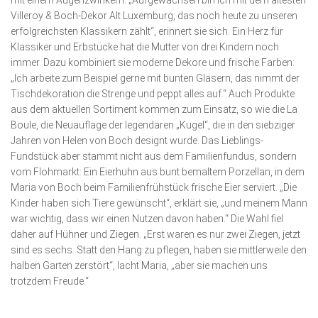
mit einem Augenzwinkern. „Aufgewachsen bin ich mit dem ältesten
Villeroy & Boch-Dekor Alt Luxemburg, das noch heute zu unseren
erfolgreichsten Klassikern zählt“, erinnert sie sich. Ein Herz für
Klassiker und Erbstücke hat die Mutter von drei Kindern noch
immer. Dazu kombiniert sie moderne Dekore und frische Farben:
„Ich arbeite zum Beispiel gerne mit bunten Gläsern, das nimmt der
Tischdekoration die Strenge und peppt alles auf.“ Auch Produkte
aus dem aktuellen Sortiment kommen zum Einsatz, so wie die La
Boule, die Neuauflage der legendären „Kugel“, die in den siebziger
Jahren von Helen von Boch designt wurde. Das Lieblings-
Fundstück aber stammt nicht aus dem Familien­fundus, sondern
vom Flohmarkt: Ein Eierhuhn aus bunt bemaltem Porzellan, in dem
Maria von Boch beim Familienfrühstück frische Eier serviert. „Die
Kinder haben sich Tiere gewünscht“, erklärt sie, „und meinem Mann
war wichtig, dass wir einen Nutzen davon haben.“ Die Wahl fiel
daher auf Hühner und Ziegen. „Erst waren es nur zwei Ziegen, jetzt
sind es sechs. Statt den Hang zu pflegen, haben sie mittlerweile den
halben Garten zerstört“, lacht Maria, „aber sie machen uns
trotzdem Freude.“