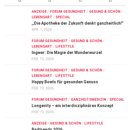
ANZEIGE
/
FORUM GESUNDHEIT
/
GESUND & SCHÖN
/
LEBENSART
/
SPECIAL
,,Die Apotheke der Zukunft denkt ganzheitlich!”
APR. 1, 2026
FORUM GESUNDHEIT
/
GESUND & SCHÖN
/
LEBENSART
/
LIFESTYLE
Ingwer: Die Magie der Wunderwurzel
FEB. 13, 2026
FORUM GESUNDHEIT
/
GESUND & SCHÖN
/
LEBENSART
/
LIFESTYLE
Happy Bowls für gesunden Genuss
FEB. 13, 2026
FORUM GESUNDHEIT
/
GANZHEITSMEDIZIN
/
SPECIAL
Longevity – ein interdisziplinäres Konzept
FEB. 13, 2026
ANZEIGE
/
GESUND & SCHÖN
/
LIFESTYLE
Badtrends 2026