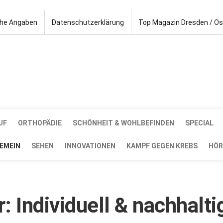
che Angaben
Datenschutzerklärung
Top Magazin Dresden / O
UF
ORTHOPÄDIE
SCHÖNHEIT & WOHLBEFINDEN
SPECIAL
EMEIN
SEHEN
INNOVATIONEN
KAMPF GEGEN KREBS
HÖR
 Individuell & nachhalti