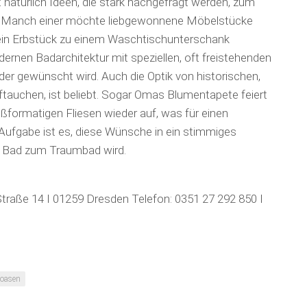
 natürlich Ideen, die stark nachgefragt werden, zum
eu. Manch einer möchte liebgewonnene Möbelstücke
 ein Erbstück zu einem Waschtisch­unter­schank
ernen Bad­architektur mit speziellen, oft freistehenden
eder gewünscht wird. Auch die Optik von historischen,
 auftauchen, ist beliebt. Sogar Omas Blumentapete feiert
formatigen Fliesen wieder auf, was für einen
Aufgabe ist es, diese Wünsche in ein stimmiges
 Bad zum Traumbad wird.
Straße 14 I 01259 Dresden Telefon: 0351 27 292 850 I
oasen