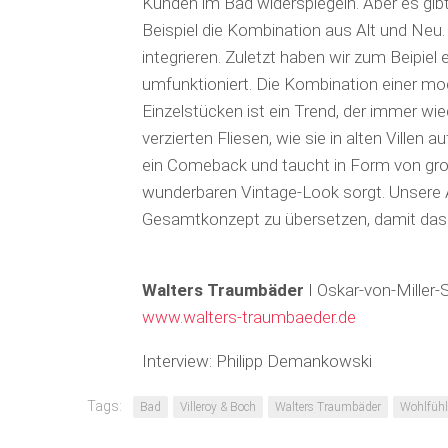
Kunden im Bad widerspiegeln. Aber es gibt
Beispiel die Kombination aus Alt und N
integrieren. Zuletzt haben wir zum Beipiel
umfunktioniert. Die Kombination einer mod
Einzelstücken ist ein Trend, der immer wi
verzierten Fliesen, wie sie in alten Villen
ein Comeback und taucht in Form von groß
wunderbaren Vintage-Look sorgt. Unsere 
Gesamtkonzept zu übersetzen, damit das
Walters Traumbäder
I Oskar-von-Miller-
www.walters-traumbaeder.de
Interview: Philipp Demankowski
Tags:
Bad
Villeroy & Boch
Walters Traumbäder
Wohlfühl