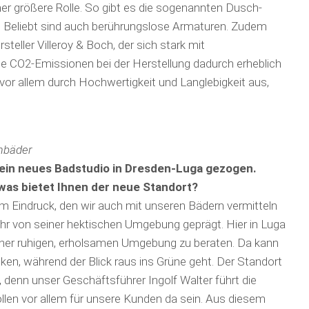
r größere Rolle. So gibt es die sogenannten Dusch-
 Beliebt sind auch berührungslose Armaturen. Zudem
eller Villeroy & Boch, der sich stark mit
ie CO2-Emissionen bei der Herstellung dadurch erheblich
 vor allem durch Hochwertigkeit und Langlebigkeit aus,
umbäder
 ein neues Badstudio in Dresden-Luga gezogen.
was bietet Ihnen der neue Standort?
m Ein­druck, den wir auch mit unseren Bädern vermitteln
ehr von seiner hektischen Umgebung geprägt. Hier in Luga
 einer ruhigen, erholsamen Umgebung zu beraten. Da kann
en, während der Blick raus ins Grüne geht. Der Standort
 denn unser Geschäftsführer Ingolf Walter führt die
ollen vor allem für unsere Kunden da sein. Aus diesem