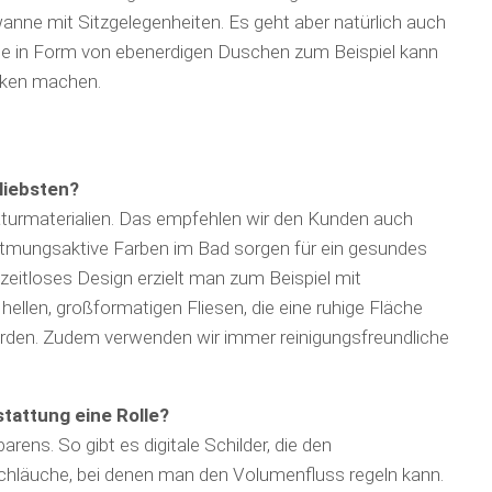
nne mit Sitzgelegen­heiten. Es geht aber natürlich auch
nge in Form von ebenerdigen Duschen zum Beispiel kann
anken machen.
liebsten?
atur­materia­lien. Das empfehlen wir den Kunden auch
atmungsaktive Farben im Bad sorgen für ein gesundes
zeitloses Design erzielt man zum Beispiel mit
ellen, großformatigen Fliesen, die eine ruhige Fläche
erden. Zudem verwenden wir immer reinigungsfreundliche
stattung eine Rolle?
rens. So gibt es digitale Schilder, die den
hläuche, bei denen man den Volumenfluss regeln kann.