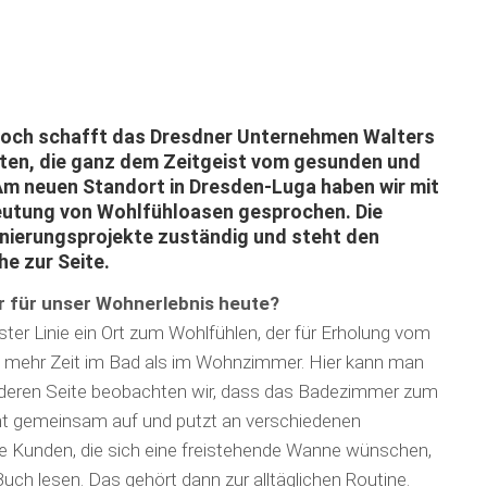
Boch schafft das Dresdner Unter­nehmen Walters
lten, die ganz dem Zeitgeist vom gesunden und
m neuen Standort in Dresden-Luga haben wir mit
deutung von Wohlfühloasen gesprochen. Die
Sanierungs­projekte zuständig und steht den
he zur Seite.
für unser Wohner­leb­nis heute?
ster Linie ein Ort zum Wohl­fühlen, der für Erholung vom
an mehr Zeit im Bad als im Wohnzimmer. Hier kann man
deren Seite beo­bachten wir, dass das Badezimmer zum
t gemeinsam auf und putzt an verschiedenen
le Kunden, die sich eine freistehende Wanne wünschen,
uch lesen. Das gehört dann zur alltäglichen Routine.