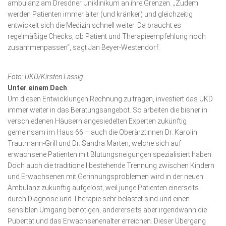
ambulanz am Dresdner Uniklinikum an ihre Grenzen. „Zudem
werden Patienten immer älter (und kränker) und gleichzeitig
entwickelt sich die Medizin schnell weiter. Da braucht es
regelmäßige Checks, ob Patient und Therapie­emp­fehlung noch
zusammenpassen“, sagt Jan Beyer-Westendorf.
Foto: UKD/Kirsten Lassig
Unter einem Dach
Um diesen Entwicklungen Rechnung zu tragen, investiert das UKD
immer weiter in das Bera­tungs­angebot. So arbeiten die bisher in
verschiedenen Häusern angesiedelten Experten zukünftig
gemeinsam im Haus 66 – auch die Oberärztinnen Dr. Karolin
Trautmann-Grill und Dr. Sandra Marten, welche sich auf
erwachsene Patienten mit Blutungs­nei­gungen spezialisiert haben.
Doch auch die traditionell bestehende Trennung zwischen Kindern
und Er­wachsenen mit Gerinnungsproblemen wird in der neuen
Ambulanz zukünftig aufgelöst, weil junge Patienten einerseits
durch Diagnose und Therapie sehr belastet sind und einen
sensiblen Umgang benötigen, andererseits aber irgendwann die
Pubertät und das Erwachse­nen­alter erreichen. Dieser Übergang