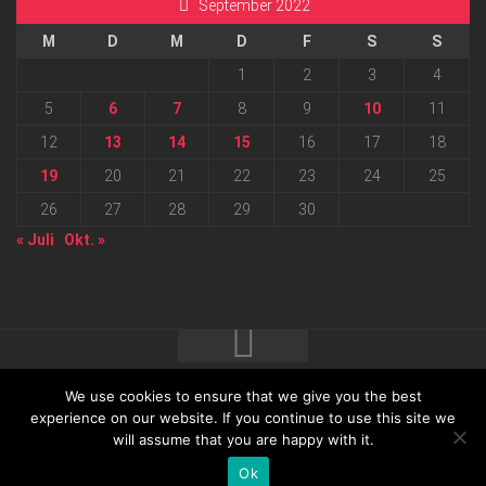
September 2022
M
D
M
D
F
S
S
1
2
3
4
5
6
7
8
9
10
11
12
13
14
15
16
17
18
19
20
21
22
23
24
25
26
27
28
29
30
« Juli
Okt. »
We use cookies to ensure that we give you the best
2026 progressmedia Verlag & Werbeagentur GmbH • Bautzner
experience on our website. If you continue to use this site we
will assume that you are happy with it.
Landstraße 62 • 01324 Dresden
Ok