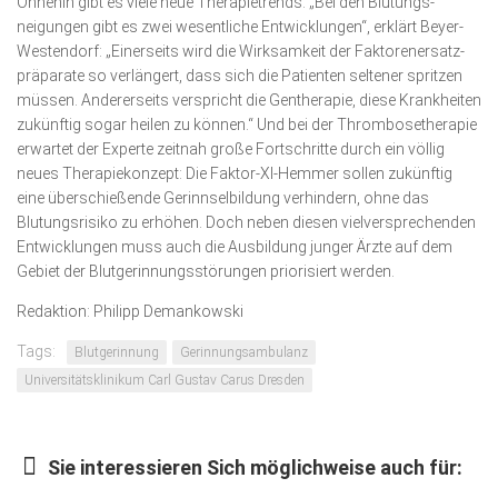
Ohnehin gibt es viele neue Therapietrends. „Bei den Blu­tungs­­
neigungen gibt es zwei wesentliche Entwicklungen“, er­klärt Beyer-
Westendorf: „Einer­seits wird die Wirksamkeit der Fak­to­ren­ersatz­
prä­pa­rate so verlängert, dass sich die Patienten seltener spritzen
müssen. Andererseits verspricht die Gen­therapie, diese Krankheiten
zukünftig sogar heilen zu können.“ Und bei der Thrombosetherapie
erwartet der Experte zeitnah große Fort­schritte durch ein völlig
neues Therapie­konzept: Die Faktor-XI-Hemmer sollen zukünftig
eine überschießende Gerinnsel­bildung verhindern, ohne das
Blutungs­risiko zu er­höhen. Doch neben diesen vielversprechenden
Ent­wick­lungen muss auch die Ausbildung junger Ärzte auf dem
Gebiet der Blutgerin­nungs­störungen priorisiert werden.
Redaktion: Philipp Demankowski
Tags:
Blutgerinnung
Gerinnungsambulanz
Universitätsklinikum Carl Gustav Carus Dresden
Sie interessieren Sich möglichweise auch für: