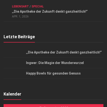
ANZEIGE
/
FORUM GESUNDHEIT
/
GESUND & SCHÖN
/
LEBENSART
/
SPECIAL
Datenschutzerklärung
,,Die Apotheke der Zukunft denkt ganzheitlich!”
Top Magazin Dresden / Ostsachsen
APR. 1, 2026
Letzte Beiträge
,,Die Apotheke der Zukunft denkt ganzheitlich!”
Ingwer: Die Magie der Wunderwurzel
Happy Bowls für gesunden Genuss
Kalender