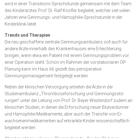
wird in einer Transitions-Sprech­stunde gemeinsam mit dem Team
des Kinderarztes Prof. Dr. Ralf Knöf­ler begleitet, welcher seit vielen
Jahren eine Ge­rinnungs- und Hämophilie-Sprechstunde in der
Kinderklinik leitet.
Trends und Therapien
Die neu geschaffene zentrale Gerinnungsambulanz soll auch für
andere Ärzte innerhalb des Krankenhauses eine Erleich­te­rung
bringen, wenn etwa ein Patient mit einem Gerinnungs­pro­blem vor
einer Operation steht. Schon im Rahmen der vorstationären OP-
Planung kann im Haus 66 gezielt das perioperative
Gerinnungsmanagement festgelegt werden.
Neben der klinischen Versorgung arbeiten die Ärzte in der
Studienambulanz „Thrombose­for­schung und Gerinnungs­stö­
rungen“ unter der Lei­tung von Prof. Dr. Beyer-Wes­tendorf zu­dem an
klinischen Studien, in denen die Erforschung neuer Blut­verdünner
und Hämo­phi­lie-Medikamente, aber auch der Transfer von Er­
wachsenenmedikamenten auf erkrankte Kin­der wissenschaftlich
begleitet werden.