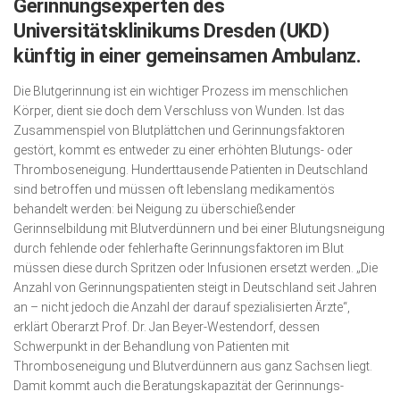
Gerinnungsexperten des
Wirtschaft, Recht, Finanzen
Universitätsklinikums Dresden (UKD)
Zahn, Mund, Kiefer
künftig in einer gemeinsamen Ambulanz.
Forum Gesundheit
Die Blutgerinnung ist ein wichtiger Prozess im menschlichen
Allgemein
Körper, dient sie doch dem Verschluss von Wunden. Ist das
Zusammenspiel von Blutplättchen und Gerin­nungs­fak­toren
Sehen
gestört, kommt es entweder zu einer erhöhten Blutungs- oder
Thromboseneigung. Hun­derttausende Patienten in Deutschland
Innovationen
sind be­troffen und müssen oft lebenslang medikamentös
Kampf gegen Krebs
behandelt werden: bei Neigung zu überschießender
Gerinnselbildung mit Blutver­dün­nern und bei einer Blu­tungs­­neigung
Hören
durch fehlende oder fehlerhafte Gerin­nungsfaktoren im Blut
müssen diese durch Spritzen oder Infusionen ersetzt werden. „Die
Lebensart
Anzahl von Gerinnungspatienten steigt in Deutsch­land seit Jahren
an – nicht jedoch die Anzahl der darauf spezialisierten Ärzte“,
erklärt Oberarzt Prof. Dr. Jan Beyer-Westendorf, dessen
Schwerpunkt in der Behandlung von Patienten mit
Thromboseneigung und Blutverdünnern aus ganz Sachsen liegt.
Damit kommt auch die Beratungskapazität der Gerin­nungs­