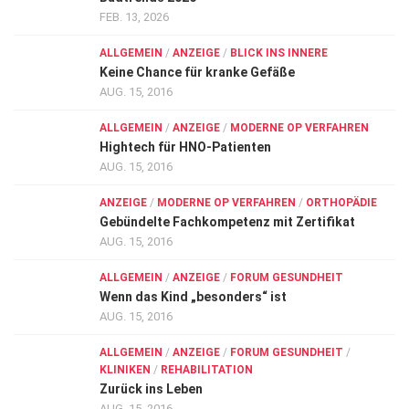
FEB. 13, 2026
ALLGEMEIN
/
ANZEIGE
/
BLICK INS INNERE
Keine Chance für kranke Gefäße
AUG. 15, 2016
ALLGEMEIN
/
ANZEIGE
/
MODERNE OP VERFAHREN
Hightech für HNO-Patienten
AUG. 15, 2016
ANZEIGE
/
MODERNE OP VERFAHREN
/
ORTHOPÄDIE
Gebündelte Fachkompetenz mit Zertifikat
AUG. 15, 2016
ALLGEMEIN
/
ANZEIGE
/
FORUM GESUNDHEIT
Wenn das Kind „besonders“ ist
AUG. 15, 2016
ALLGEMEIN
/
ANZEIGE
/
FORUM GESUNDHEIT
/
KLINIKEN
/
REHABILITATION
Zurück ins Leben
AUG. 15, 2016