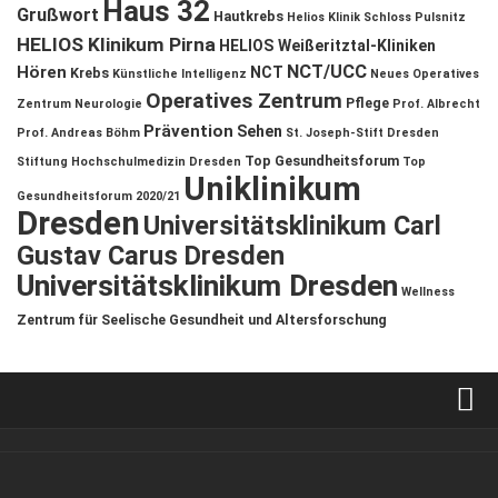
Haus 32
Grußwort
Hautkrebs
Helios Klinik Schloss Pulsnitz
HELIOS Klinikum Pirna
HELIOS Weißeritztal-Kliniken
NCT/UCC
Hören
NCT
Krebs
Künstliche Intelligenz
Neues Operatives
Operatives Zentrum
Pflege
Zentrum
Neurologie
Prof. Albrecht
Prävention
Sehen
Prof. Andreas Böhm
St. Joseph-Stift Dresden
Top Gesundheitsforum
Stiftung Hochschulmedizin Dresden
Top
Uniklinikum
Gesundheitsforum 2020/21
Dresden
Universitätsklinikum Carl
Gustav Carus Dresden
Universitätsklinikum Dresden
Wellness
Zentrum für Seelische Gesundheit und Altersforschung
Verkaufsstellen
Kontakt, Impressum und Rechtliche Angaben