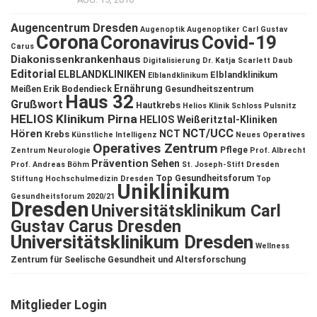
Augencentrum Dresden
Augenoptik
Augenoptiker
Carl Gustav
Corona
Coronavirus
Covid-19
Carus
Diakonissenkrankenhaus
Digitalisierung
Dr. Katja Scarlett Daub
Editorial
ELBLANDKLINIKEN
Elblandklinikum
Elblandklinikum
Ernährung
Meißen
Erik Bodendieck
Gesundheitszentrum
Haus 32
Grußwort
Hautkrebs
Helios Klinik Schloss Pulsnitz
HELIOS Klinikum Pirna
HELIOS Weißeritztal-Kliniken
NCT/UCC
Hören
NCT
Krebs
Künstliche Intelligenz
Neues Operatives
Operatives Zentrum
Pflege
Zentrum
Neurologie
Prof. Albrecht
Prävention
Sehen
Prof. Andreas Böhm
St. Joseph-Stift Dresden
Top Gesundheitsforum
Stiftung Hochschulmedizin Dresden
Top
Uniklinikum
Gesundheitsforum 2020/21
Dresden
Universitätsklinikum Carl
Gustav Carus Dresden
Universitätsklinikum Dresden
Wellness
Zentrum für Seelische Gesundheit und Altersforschung
Mitglieder Login