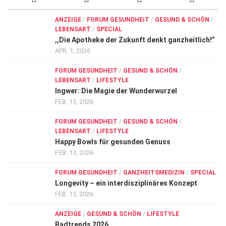
ANZEIGE
/
FORUM GESUNDHEIT
/
GESUND & SCHÖN
/
LEBENSART
/
SPECIAL
,,Die Apotheke der Zukunft denkt ganzheitlich!”
APR. 1, 2026
FORUM GESUNDHEIT
/
GESUND & SCHÖN
/
LEBENSART
/
LIFESTYLE
Ingwer: Die Magie der Wunderwurzel
FEB. 13, 2026
FORUM GESUNDHEIT
/
GESUND & SCHÖN
/
LEBENSART
/
LIFESTYLE
Happy Bowls für gesunden Genuss
FEB. 13, 2026
FORUM GESUNDHEIT
/
GANZHEITSMEDIZIN
/
SPECIAL
Longevity – ein interdisziplinäres Konzept
FEB. 13, 2026
ANZEIGE
/
GESUND & SCHÖN
/
LIFESTYLE
Badtrends 2026