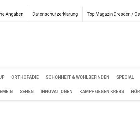
che Angaben
Datenschutzerklärung
Top Magazin Dresden / O
UF
ORTHOPÄDIE
SCHÖNHEIT & WOHLBEFINDEN
SPECIAL
EMEIN
SEHEN
INNOVATIONEN
KAMPF GEGEN KREBS
HÖR