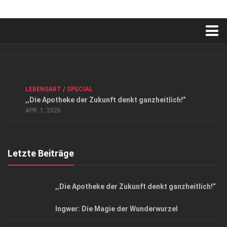
Verkaufsstellen
Kontakt, Impressum und Rechtliche Angaben
ANZEIGE
/
FORUM GESUNDHEIT
/
GESUND & SCHÖN
/
LEBENSART
/
SPECIAL
Datenschutzerklärung
,,Die Apotheke der Zukunft denkt ganzheitlich!”
Top Magazin Dresden / Ostsachsen
APR. 1, 2026
Letzte Beiträge
,,Die Apotheke der Zukunft denkt ganzheitlich!”
Ingwer: Die Magie der Wunderwurzel