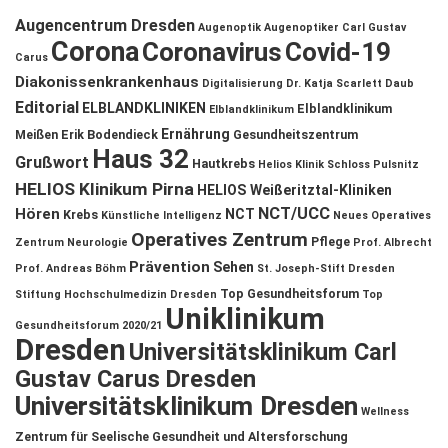
Augencentrum Dresden
Augenoptik
Augenoptiker
Carl Gustav
Corona
Coronavirus
Covid-19
Carus
Diakonissenkrankenhaus
Digitalisierung
Dr. Katja Scarlett Daub
Editorial
ELBLANDKLINIKEN
Elblandklinikum
Elblandklinikum
Ernährung
Meißen
Erik Bodendieck
Gesundheitszentrum
Haus 32
Grußwort
Hautkrebs
Helios Klinik Schloss Pulsnitz
HELIOS Klinikum Pirna
HELIOS Weißeritztal-Kliniken
NCT/UCC
Hören
NCT
Krebs
Künstliche Intelligenz
Neues Operatives
Operatives Zentrum
Pflege
Zentrum
Neurologie
Prof. Albrecht
Prävention
Sehen
Prof. Andreas Böhm
St. Joseph-Stift Dresden
Top Gesundheitsforum
Stiftung Hochschulmedizin Dresden
Top
Uniklinikum
Gesundheitsforum 2020/21
Dresden
Universitätsklinikum Carl
Gustav Carus Dresden
Universitätsklinikum Dresden
Wellness
Zentrum für Seelische Gesundheit und Altersforschung