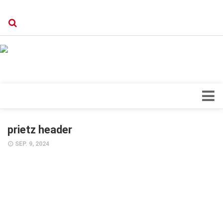
Verkaufsstellen
Kontakt, Impressum und Rechtliche Angaben
Datenschutzerklärung
Top Magazin Dresden / Ostsachsen
Blick ins Innere
prietz header
Forschung
SEP. 9, 2024
Herz & Kreislauf
Orthopädie
Schönheit & Wohlbefinden
Special