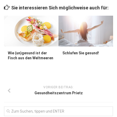
Wirtschaft, Recht, Finanzen
Sie interessieren Sich möglichweise auch für:
Zahn, Mund, Kiefer
Forum Gesundheit
Allgemein
Sehen
Innovationen
Schlafen Sie gesund!
Wie (un)gesund ist der
Fisch aus den Weltmeeren
Kampf gegen Krebs
Hören
Lebensart
VORIGER BEITRAG:
Gesundheitszentrum Prietz