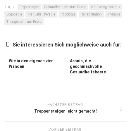
Tags:
Ergotherapie
Gesundheitszentrum Prietz
Krankengymnastik
Logopädie
Manuelle Therapie
Podologie
Rehabilitation
Therapie
Therapiezentrum Prietz
Sie interessieren Sich möglichweise auch für:
Wie in den eigenen vier
Aronia, die
Wänden
geschmackvolle
Gesundheitsbeere
NÄCHSTER BETRAG:
Treppensteigen leicht gemacht!
VORIGER BEITRAG: