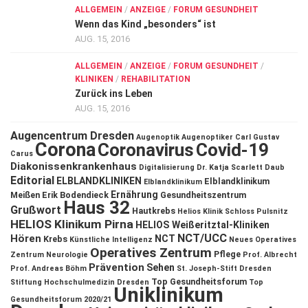
ALLGEMEIN
/
ANZEIGE
/
FORUM GESUNDHEIT
Wenn das Kind „besonders“ ist
AUG. 15, 2016
ALLGEMEIN
/
ANZEIGE
/
FORUM GESUNDHEIT
/
KLINIKEN
/
REHABILITATION
Zurück ins Leben
AUG. 15, 2016
Augencentrum Dresden
Augenoptik
Augenoptiker
Carl Gustav
Corona
Coronavirus
Covid-19
Carus
Diakonissenkrankenhaus
Digitalisierung
Dr. Katja Scarlett Daub
Editorial
ELBLANDKLINIKEN
Elblandklinikum
Elblandklinikum
Ernährung
Meißen
Erik Bodendieck
Gesundheitszentrum
Haus 32
Grußwort
Hautkrebs
Helios Klinik Schloss Pulsnitz
HELIOS Klinikum Pirna
HELIOS Weißeritztal-Kliniken
NCT/UCC
Hören
NCT
Krebs
Künstliche Intelligenz
Neues Operatives
Operatives Zentrum
Pflege
Zentrum
Neurologie
Prof. Albrecht
Prävention
Sehen
Prof. Andreas Böhm
St. Joseph-Stift Dresden
Top Gesundheitsforum
Stiftung Hochschulmedizin Dresden
Top
Uniklinikum
Gesundheitsforum 2020/21