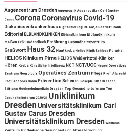
Augencentrum Dresden
Augenoptik
Augenoptiker
Carl Gustav
Corona
Coronavirus
Covid-19
Carus
Diakonissenkrankenhaus
Digitalisierung
Dr. Katja Scarlett Daub
Editorial
ELBLANDKLINIKEN
Elblandklinikum
Elblandklinikum
Ernährung
Meißen
Erik Bodendieck
Gesundheitszentrum
Haus 32
Grußwort
Hautkrebs
Helios Klinik Schloss Pulsnitz
HELIOS Klinikum Pirna
HELIOS Weißeritztal-Kliniken
NCT/UCC
Hören
NCT
Krebs
Künstliche Intelligenz
Neues Operatives
Operatives Zentrum
Pflege
Zentrum
Neurologie
Prof. Albrecht
Prävention
Sehen
Prof. Andreas Böhm
St. Joseph-Stift Dresden
Top Gesundheitsforum
Stiftung Hochschulmedizin Dresden
Top
Uniklinikum
Gesundheitsforum 2020/21
Dresden
Universitätsklinikum Carl
Gustav Carus Dresden
Universitätsklinikum Dresden
Wellness
Zentrum für Seelische Gesundheit und Altersforschung