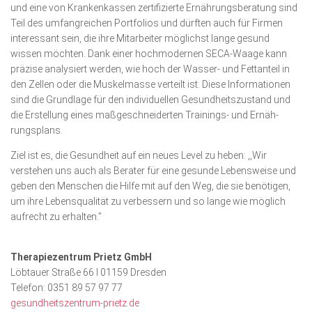
und eine von Kranken­kassen zertifizierte Ernäh­rungs­­beratung sind
Teil des umfangreichen Port­folios und dürften auch für Firmen
interessant sein, die ihre Mitarbei­ter möglichst lange gesund
wissen möchten. Dank einer hoch­moder­nen SECA-Waage kann
präzise analysiert werden, wie hoch der Wasser- und Fett­anteil in
den Zellen oder die Muskel­masse verteilt ist. Diese Infor­mationen
sind die Grund­lage für den individuellen Ge­sund­heits­zustand und
die Erstel­lung eines maßgeschneiderten Trai­nings- und Ernäh­
rungsp­­­lans.
Ziel ist es, die Ge­sundheit auf ein neues Level zu heben: ,,Wir
verstehen uns auch als Bera­ter für eine gesunde Lebens­weise und
geben den Menschen die Hilfe mit auf den Weg, die sie benötigen,
um ihre Lebens­qualität zu verbessern und so lange wie möglich
aufrecht zu erhalten.”
Therapiezentrum Prietz GmbH
Löbtauer Straße 66 I 01159 Dresden
Telefon: 0351 89 57 97 77
gesundheit
szentrum-prietz.de