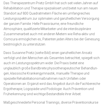
Wirtschaft, Recht, Finanzen
Das Therapiezentrum Prietz GmbH hat sich seit vielen Jahren auf
Rehabilitation und Therapie spezialisiert und bietet nun am neuen
Zahn, Mund, Kiefer
Standort auf 800 Quadrat­metern Fläche ein umfangreiches
Leistungs­spek­trum zur optimalen und ganzheitlichen Versorgung
Forum Gesundheit
der ganzen Familie. Helle Praxis­räume, eine freundliche
Allgemein
Atmosphäre, qualifizierte Mit­arbeiter und die interdisziplinäre
Zusammen­arbeit auch mit anderen Mietern wie Reha-aktiv und
Sehen
Comcura er­mög­lichen es, Patienten jeden Alters bei der Genesung
bestmöglich zu unterstützen.
Innovationen
Dass Susanne Prietz (siehe Bild) einen ganz­heitlichen Ansatz
Kampf gegen Krebs
verfolgt und den Menschen als Gesamtes be­trachtet, spiegelt sich
auch im Leistungs­spektrum wider. Die Praxis bietet eine
Hören
unglaublich große Band­breite physio­therapeutischer Be­hand­lun­
Lebensart
gen, klassische Kranken­­gym­nastik, manuelle Therapie und
spezielle Rehabilita­tions­­maß­nahmen nach Unfällen oder
Operationen an. Ergänzt wird das Angebot durch die Fachbereiche
Ergo­therapie, Logo­pädie und Podologie. Auch Prävention und
Früher­kennung sind wichtige Bestandteile ihrer Arbeit.
Maß­geschneiderte Personal Trainings, diverse Präven­tions­­kurse