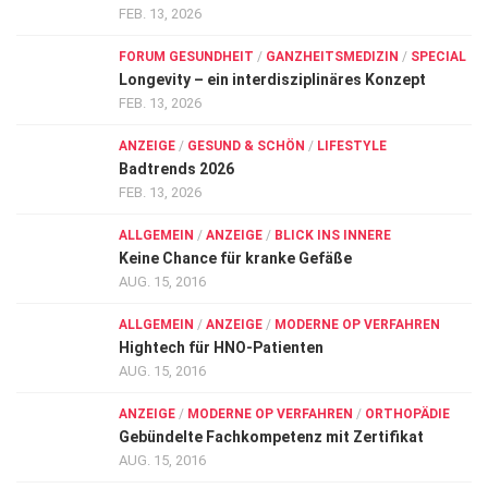
FEB. 13, 2026
FORUM GESUNDHEIT
/
GANZHEITSMEDIZIN
/
SPECIAL
Longevity – ein interdisziplinäres Konzept
FEB. 13, 2026
ANZEIGE
/
GESUND & SCHÖN
/
LIFESTYLE
Badtrends 2026
FEB. 13, 2026
ALLGEMEIN
/
ANZEIGE
/
BLICK INS INNERE
Keine Chance für kranke Gefäße
AUG. 15, 2016
ALLGEMEIN
/
ANZEIGE
/
MODERNE OP VERFAHREN
Hightech für HNO-Patienten
AUG. 15, 2016
ANZEIGE
/
MODERNE OP VERFAHREN
/
ORTHOPÄDIE
Gebündelte Fachkompetenz mit Zertifikat
AUG. 15, 2016