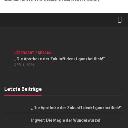
Verkaufsstellen
Kontakt, Impressum und Rechtliche Angaben
ANZEIGE
/
FORUM GESUNDHEIT
/
GESUND & SCHÖN
/
LEBENSART
/
SPECIAL
Datenschutzerklärung
,,Die Apotheke der Zukunft denkt ganzheitlich!”
Top Magazin Dresden / Ostsachsen
APR. 1, 2026
Letzte Beiträge
,,Die Apotheke der Zukunft denkt ganzheitlich!”
Ingwer: Die Magie der Wunderwurzel