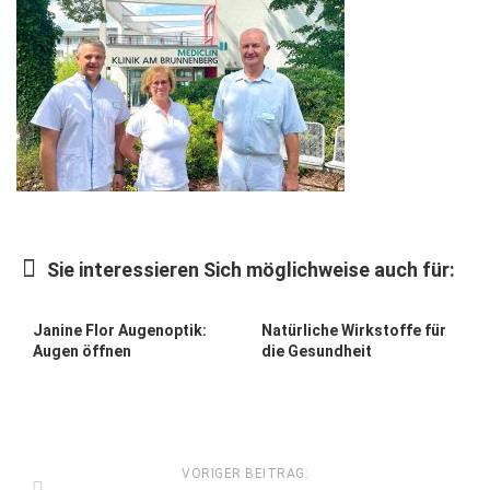
Wirtschaft, Recht, Finanzen
Zahn, Mund, Kiefer
Forum Gesundheit
Allgemein
Sehen
Innovationen
Sie interessieren Sich möglichweise auch für:
Kampf gegen Krebs
Hören
Janine Flor Augenoptik:
Natürliche Wirkstoffe für
Lebensart
Augen öffnen
die Gesundheit
VORIGER BEITRAG: