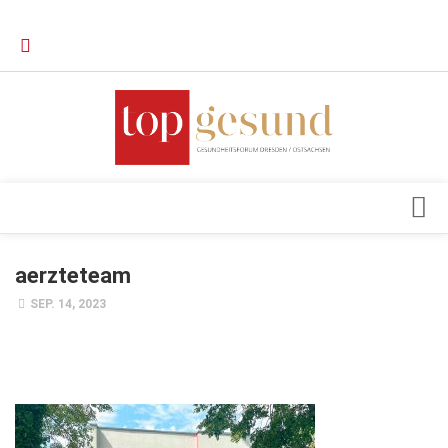
Verkaufsstellen
Kontakt, Impressum und Rechtliche Angaben
Datenschutzerklärung
Top Magazin Dresden / Ostsachsen
Blick ins Innere
aerzteteam
Forschung
SEP. 14, 2023
Herz & Kreislauf
Orthopädie
Schönheit & Wohlbefinden
Special