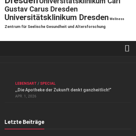
Dresden
Universitätsklinikum Carl
Gustav Carus Dresden
Universitätsklinikum Dresden
Wellness
Zentrum für Seelische Gesundheit und Altersforschung
Verkaufsstellen
Kontakt, Impressum und Rechtliche Angaben
ANZEIGE
/
FORUM GESUNDHEIT
/
GESUND & SCHÖN
/
LEBENSART
/
SPECIAL
Datenschutzerklärung
,,Die Apotheke der Zukunft denkt ganzheitlich!”
Top Magazin Dresden / Ostsachsen
APR. 1, 2026
Letzte Beiträge