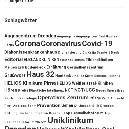
August 2016
Schlagwörter
Augencentrum Dresden
Augenoptik
Augenoptiker
Carl Gustav
Corona
Coronavirus
Covid-19
Carus
Diakonissenkrankenhaus
Digitalisierung
Dr. Katja Scarlett Daub
Editorial
ELBLANDKLINIKEN
Elblandklinikum
Elblandklinikum
Ernährung
Meißen
Erik Bodendieck
Gesundheitszentrum
Haus 32
Grußwort
Hautkrebs
Helios Klinik Schloss Pulsnitz
HELIOS Klinikum Pirna
HELIOS Weißeritztal-Kliniken
NCT/UCC
Hören
NCT
Krebs
Künstliche Intelligenz
Neues Operatives
Operatives Zentrum
Pflege
Zentrum
Neurologie
Prof. Albrecht
Prävention
Sehen
Prof. Andreas Böhm
St. Joseph-Stift Dresden
Top Gesundheitsforum
Stiftung Hochschulmedizin Dresden
Top
Uniklinikum
Gesundheitsforum 2020/21