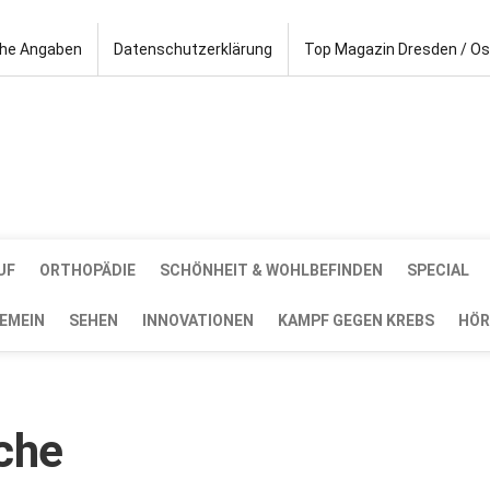
che Angaben
Datenschutzerklärung
Top Magazin Dresden / O
UF
ORTHOPÄDIE
SCHÖNHEIT & WOHLBEFINDEN
SPECIAL
EMEIN
SEHEN
INNOVATIONEN
KAMPF GEGEN KREBS
HÖR
äche