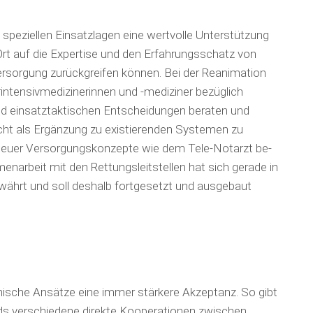
peziellen Ein­satz­lagen eine wertvolle Unterstützung
Ort auf die Expertise und den Erfahrungs­schatz von
sor­gung zurückgreifen können. Bei der Re­ani­ma­tion
intensiv­medizinerinnen und -mediziner bezüglich
 einsatztaktischen Ent­schei­dungen beraten und
icht als Ergänzung zu existierenden Systemen zu
neuer Versor­gungs­konzepte wie dem Tele-Notarzt be­
narbeit mit den Ret­tungsleitstellen hat sich gerade in
ährt und soll deshalb fortgesetzt und ausgebaut
zinische Ansätze eine immer stärkere Akzeptanz. So gibt
ds verschiedene direkte Kooperationen zwischen