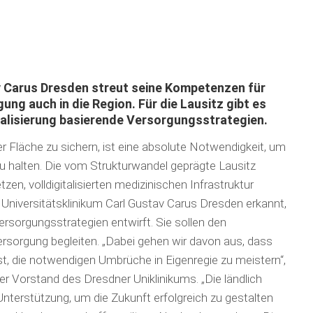
v Carus Dresden streut seine Kompetenzen für
ng auch in die Region. Für die Lausitz gibt es
ali­sierung basierende Versorgungsstrategien.
 Fläche zu sichern, ist eine absolute Notwendigkeit, um
zu halten. Die vom Struktur­wan­del geprägte Lausitz
en, volldigitalisierten medizinischen Infra­struk­tur
Universitätsklinikum Carl Gustav Carus Dresden erkannt,
sorgungs­stra­tegien entwirft. Sie sollen den
sorgung begleiten. „Dabei gehen wir davon aus, dass
t, die notwendigen Umbrüche in Eigenregie zu meistern“,
er Vor­stand des Dresdner Uniklinikums. „Die ländlich
nterstützung, um die Zukunft erfolgreich zu gestalten