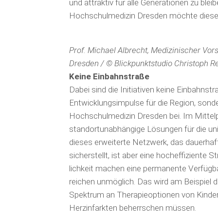
und attraktiv für alle Gene­rationen zu ble
Hochschulmedizin Dresden möchte dieses 
Prof. Michael Albrecht, Medizinischer Vor
Dresden / © Blickpunktstudio Christoph Re
Keine Einbahnstraße
Dabei sind die Initiativen keine Einbahnstr
Entwicklungsimpulse für die Region, sond
Hochschulmedizin Dresden bei. Im Mittelp
standortunabhängige Lö­sungen für die univ
dieses erweiterte Netz­werk, das dauerhaf
sicherstellt, ist aber eine hocheffiziente S
lichkeit ma­chen eine permanente Ver­fügb
reichen unmöglich. Das wird am Bei­spiel de
Spek­trum an The­rapieoptionen von Kin­dern
Herzinfarkten beherrschen müssen.