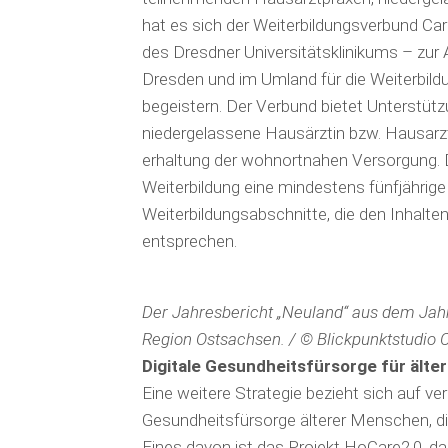
hat es sich der Weiterbildungsverbund C
des Dresdner Univer­sitäts­klinikums – zur 
Dresden und im Umland für die Weiterbildu
begeis­tern. Der Verbund bietet Un­terstützu
niedergelassene Hausärztin bzw. Hausarzt. D
erhaltung der wohnortnahen Versorgung. D
Weiterbildung eine mindestens fünfjährig
Weiterbildungsabschnitte, die den Inhal
entsprechen.
Der Jahresbericht „Neuland“ aus dem Jahr
Region Ostsachsen. / © Blickpunktstudio C
Digitale Gesundheitsfürsorge für ält
Eine weitere Strategie bezieht sich auf vers
Gesundheitsfürsorge älterer Menschen, d
Eines davon ist das Projekt HoCare2.0, d