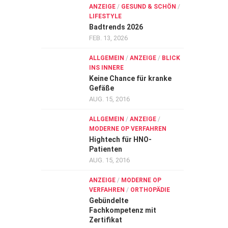
ANZEIGE
/
GESUND & SCHÖN
/
LIFESTYLE
Badtrends 2026
FEB. 13, 2026
ALLGEMEIN
/
ANZEIGE
/
BLICK
INS INNERE
Keine Chance für kranke
Gefäße
AUG. 15, 2016
ALLGEMEIN
/
ANZEIGE
/
MODERNE OP VERFAHREN
Hightech für HNO-
Patienten
AUG. 15, 2016
ANZEIGE
/
MODERNE OP
VERFAHREN
/
ORTHOPÄDIE
Gebündelte
Fachkompetenz mit
Zertifikat