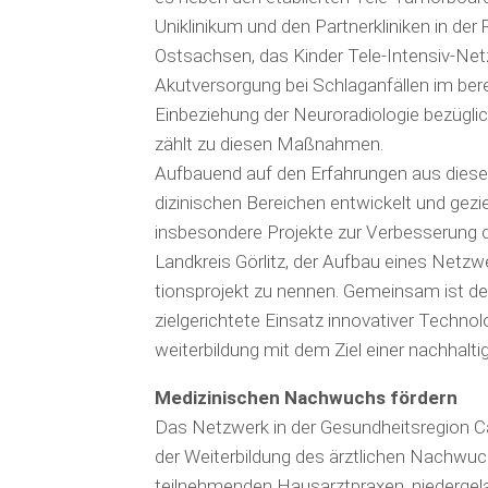
Uniklinikum und den Partnerkliniken in der
Ostsachsen, das Kinder Tele-Intensiv-Ne
Akutversorgung bei Schlagan­fällen im ber
Einbeziehung der Neuroradiologie bezüg­li
zählt zu diesen Maßnahmen.
Aufbauend auf den Erfahrungen aus diese
dizinischen Bereichen entwickelt und geziel
insbesondere Projekte zur Verbesserung d
Landkreis Görlitz, der Aufbau eines Netzwe
tionsprojekt zu nennen. Gemeinsam ist de
zielgerichtete Ein­satz innovativer Techno
weiterbildung mit dem Ziel einer nachhal
Medizinischen Nachwuchs fördern
Das Netzwerk in der Gesundheitsregion C
der Weiterbildung des ärztlichen Nachwuch
teilnehmenden Hausarztpraxen, niedergel