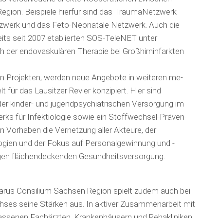
 Region. Beispiele hierfür sind das TraumaNetzwerk
tzwerk und das Feto-Neonatale Netz­werk. Auch die
eits seit 2007 etablierten SOS-TeleNET unter
ch der endo­vaskulären Therapie bei Großhirn­infarkten
n Projekten, werden neue Angebote in weiteren me­
t für das Lausitzer Revier konzipiert. Hier sind
er kinder- und jugendpsychiatrischen Versorgung im
rks für Infektiologie sowie ein Stoff­wechsel-Präven­
n Vorhaben die Vernetzung aller Akteure, der
logien und der Fokus auf Personal­ge­winnung und -
tigen flächendeckenden Gesundheitsversorgung.
arus Consilium Sachsen Region spielt zudem auch bei
ses seine Stärken aus. In aktiver Zu­sam­menarbeit mit
assenen Fachärzten, Krankenhäusern und Reha­kliniken