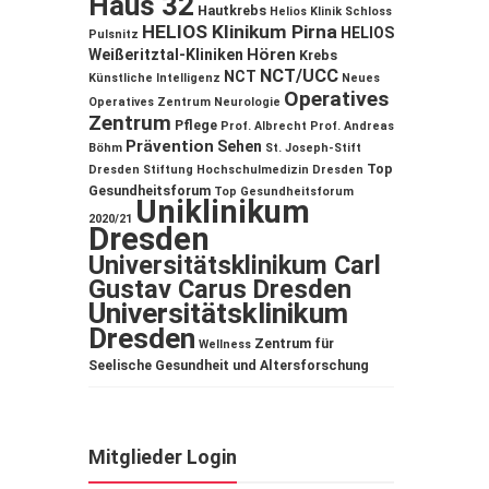
Haus 32
Hautkrebs
Helios Klinik Schloss
HELIOS Klinikum Pirna
HELIOS
Pulsnitz
Hören
Weißeritztal-Kliniken
Krebs
NCT/UCC
NCT
Künstliche Intelligenz
Neues
Operatives
Operatives Zentrum
Neurologie
Zentrum
Pflege
Prof. Albrecht
Prof. Andreas
Prävention
Sehen
Böhm
St. Joseph-Stift
Top
Dresden
Stiftung Hochschulmedizin Dresden
Gesundheitsforum
Top Gesundheitsforum
Uniklinikum
2020/21
Dresden
Universitätsklinikum Carl
Gustav Carus Dresden
Universitätsklinikum
Dresden
Zentrum für
Wellness
Seelische Gesundheit und Altersforschung
Mitglieder Login