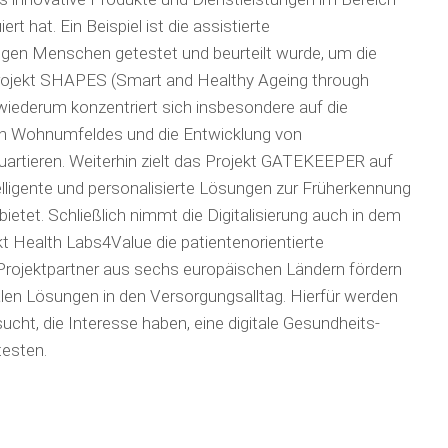
rt hat. Ein Beispiel ist die assis­tierte
igen Men­schen getestet und beurteilt wurde, um die
Projekt SHAPES (Smart and Healthy Ageing through
iederum konzentriert sich insbesondere auf die
n Wohnumfeldes und die Ent­wick­lung von
­tie­ren. Weiterhin zielt das Projekt GATEKEEPER auf
telligente und personalisierte Lö­sungen zur Früherkennung
etet. Schließlich nimmt die Digitalisierung auch in dem
kt Health Labs4Value die patientenorientierte
 Projektpartner aus sechs europäischen Ländern fördern
italen Lösungen in den Versorgungsalltag. Hierfür werden
ucht, die Interesse haben, eine digitale Gesundheits­
esten.