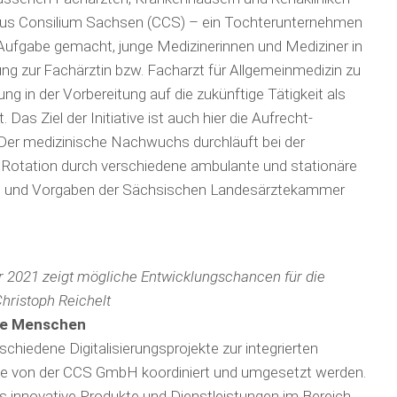
arus Consilium Sachsen (CCS) – ein Tochter­unternehmen
Aufgabe ge­macht, junge Me­dizinerinnen und Medi­zi­ner in
ng zur Fachärztin bzw. Facharzt für Allgemein­medizin zu
ng in der Vorbereitung auf die zu­künf­tige Tätigkeit als
as Ziel der Initiative ist auch hier die Auf­recht­
er medizinische Nach­wuchs durchläuft bei der
e Rotation durch verschiedene ambulante und stationäre
ten und Vor­gaben der Sächsischen Landesärztekammer
 2021 zeigt mögliche Entwicklungschancen für die
hristoph Reichelt
ere Menschen
chiedene Digita­li­sierungs­projekte zur integrierten
ie von der CCS GmbH koordiniert und umgesetzt werden.
as innovative Produkte und Dienstleistungen im Bereich