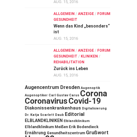
AUG. 15, 2016
ALLGEMEIN
/
ANZEIGE
/
FORUM
GESUNDHEIT
Wenn das Kind „besonders“
ist
AUG. 15, 2016
ALLGEMEIN
/
ANZEIGE
/
FORUM
GESUNDHEIT
/
KLINIKEN
/
REHABILITATION
Zurück ins Leben
AUG. 15, 2016
Augencentrum Dresden
Augenoptik
Corona
Augenoptiker
Carl Gustav Carus
Coronavirus
Covid-19
Diakonissenkrankenhaus
Digitalisierung
Editorial
Dr. Katja Scarlett Daub
ELBLANDKLINIKEN
Elblandklinikum
Elblandklinikum Meißen
Erik Bodendieck
Grußwort
Ernährung
Gesundheitszentrum