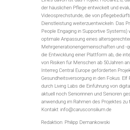
der häuslichen Pfle­ge entwickelt und evaluie
Videosprechstunde, die von pflegebedürft
Dienstleistung weiterzuentwickeln. Das 
People Engaging in Supportive Systems) w
optimale An­passung eines altersgerechte
Mehrgenerationengemeinschaften und -quar
die Entwicklung einer Plattform ab, die in
von Risiken für Menschen ab 50Jahren anbi
Interreg Central Europe geförderten Proje
Gesundheits­ver­sorgung in den Fokus. Elf
durch Living Labs die Ein­füh­rung von dig
aktuell noch Seniorinnen und Senioren ges
anwendung im Rahmen des Projektes zu t
Kontakt: info@carusconsilium.de
Redaktion: Philipp Demankowski