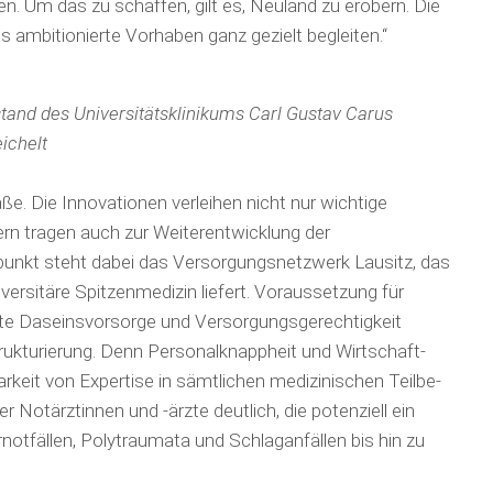
iben. Um das zu schaffen, gilt es, Neuland zu erobern. Die
ambitionierte Vorhaben ganz gezielt begleiten.“
stand des Universitätsklinikums Carl Gustav Carus
ichelt
aße. Die Inno­vationen verleihen nicht nur wichtige
ern tragen auch zur Weiterentwicklung der
unkt steht da­bei das Versorgungsnetzwerk Lausitz, das
ersitäre Spitzenmedizin liefert. Vor­aus­setzung für
te Da­seinsvorsorge und Versorgungs­gerechtig­keit
truk­turierung. Denn Personal­knapp­heit und Wirt­schaft­
arkeit von Expertise in sämtlichen medizinischen Teilbe­
r Notärztinnen und -ärzte deutlich, die potenziell ein
ot­fällen, Poly­traumata und Schlag­anfällen bis hin zu