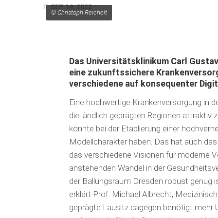
SEP. 14, 2023
© Christoph Reichelt
Das Universitätsklinikum Carl Gusta
eine zukunftssichere Krankenversorgu
verschiedene auf konsequenter Digit
Eine hochwertige Krankenversorgung in der
die ländlich geprägten Regionen attraktiv 
könnte bei der Etablierung einer hochvernetz
Modell­charakter haben. Das hat auch das 
das verschiedene Visionen für moderne Ver
anstehenden Wandel in der Gesundheitsver
der Ballungsraum Dresden robust genug is
erklärt Prof. Michael Albrecht, Medizinisch
geprägte Lau­sitz dagegen benötigt mehr U