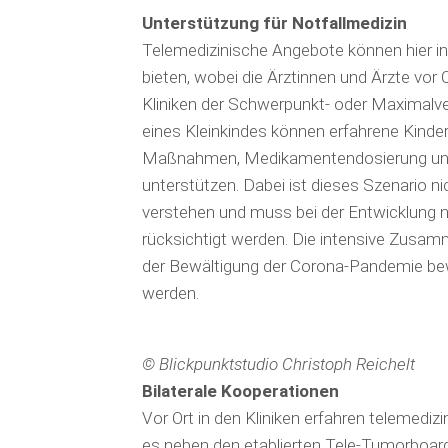
Unterstützung für Notfallmedizin
Telemedizinische Angebote können hier in s
bieten, wobei die Ärztinnen und Ärzte vor 
Kliniken der Schwerpunkt- oder Maximalver­
eines Kleinkindes können erfahrene Kinder­
Maßnah­men, Medikamenten­do­sierung und
unterstützen. Dabei ist dieses Szenario n
verstehen und muss bei der Ent­wicklung 
rücksichtigt werden. Die intensive Zusamme
der Bewältigung der Corona-Pandemie bew
werden.
© Blickpunktstudio Christoph Reichelt
Bilaterale Kooperationen
Vor Ort in den Kliniken erfahren telemedi
es neben den etablierten Tele-Tumorboar