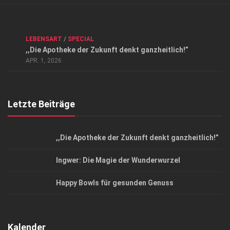
Verkaufsstellen
Kontakt, Impressum und Rechtliche Angaben
ANZEIGE
/
FORUM GESUNDHEIT
/
GESUND & SCHÖN
/
LEBENSART
/
SPECIAL
Datenschutzerklärung
,,Die Apotheke der Zukunft denkt ganzheitlich!”
Top Magazin Dresden / Ostsachsen
APR. 1, 2026
Letzte Beiträge
,,Die Apotheke der Zukunft denkt ganzheitlich!”
Ingwer: Die Magie der Wunderwurzel
Happy Bowls für gesunden Genuss
Kalender