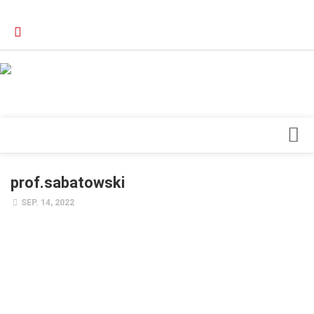
Verkaufsstellen
Kontakt, Impressum und Rechtliche Angaben
Datenschutzerklärung
Top Magazin Dresden / Ostsachsen
Blick ins Innere
prof.sabatowski
Forschung
SEP. 14, 2022
Herz & Kreislauf
Orthopädie
Schönheit & Wohlbefinden
Special