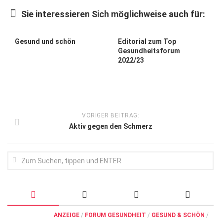
Wirtschaft, Recht, Finanzen
Sie interessieren Sich möglichweise auch für:
Zahn, Mund, Kiefer
Forum Gesundheit
Gesund und schön
Editorial zum Top
Gesundheitsforum
Allgemein
2022/23
Sehen
Innovationen
Kampf gegen Krebs
VORIGER BEITRAG:
Aktiv gegen den Schmerz
Hören
Lebensart
ANZEIGE
/
FORUM GESUNDHEIT
/
GESUND & SCHÖN
/