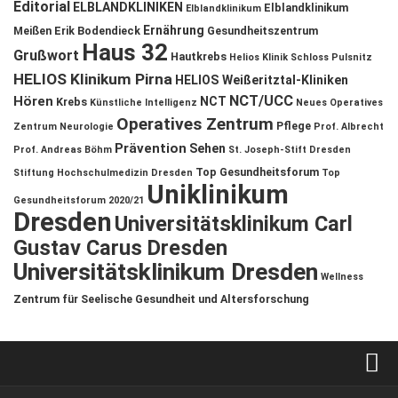
Editorial
ELBLANDKLINIKEN
Elblandklinikum
Elblandklinikum
Ernährung
Meißen
Erik Bodendieck
Gesundheitszentrum
Haus 32
Grußwort
Hautkrebs
Helios Klinik Schloss Pulsnitz
HELIOS Klinikum Pirna
HELIOS Weißeritztal-Kliniken
NCT/UCC
Hören
NCT
Krebs
Künstliche Intelligenz
Neues Operatives
Operatives Zentrum
Pflege
Zentrum
Neurologie
Prof. Albrecht
Prävention
Sehen
Prof. Andreas Böhm
St. Joseph-Stift Dresden
Top Gesundheitsforum
Stiftung Hochschulmedizin Dresden
Top
Uniklinikum
Gesundheitsforum 2020/21
Dresden
Universitätsklinikum Carl
Gustav Carus Dresden
Universitätsklinikum Dresden
Wellness
Zentrum für Seelische Gesundheit und Altersforschung