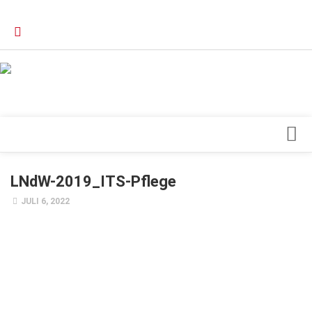
Verkaufsstellen
Kontakt, Impressum und Rechtliche Angaben
Datenschutzerklärung
Top Magazin Dresden / Ostsachsen
Blick ins Innere
LNdW-2019_ITS-Pflege
Forschung
JULI 6, 2022
Herz & Kreislauf
Orthopädie
Schönheit & Wohlbefinden
Special