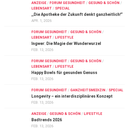
ANZEIGE
/
FORUM GESUNDHEIT
/
GESUND & SCHÖN
/
LEBENSART
/
SPECIAL
,,Die Apotheke der Zukunft denkt ganzheitlich!”
APR. 1, 2026
FORUM GESUNDHEIT
/
GESUND & SCHÖN
/
LEBENSART
/
LIFESTYLE
Ingwer: Die Magie der Wunderwurzel
FEB. 13, 2026
FORUM GESUNDHEIT
/
GESUND & SCHÖN
/
LEBENSART
/
LIFESTYLE
Happy Bowls für gesunden Genuss
FEB. 13, 2026
FORUM GESUNDHEIT
/
GANZHEITSMEDIZIN
/
SPECIAL
Longevity – ein interdisziplinäres Konzept
FEB. 13, 2026
ANZEIGE
/
GESUND & SCHÖN
/
LIFESTYLE
Badtrends 2026
FEB. 13, 2026