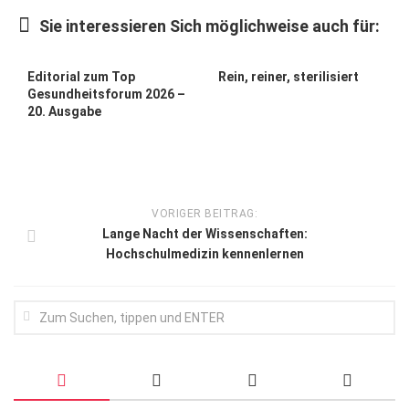
Wirtschaft, Recht, Finanzen
Sie interessieren Sich möglichweise auch für:
Zahn, Mund, Kiefer
Forum Gesundheit
Editorial zum Top
Rein, reiner, sterilisiert
Gesundheitsforum 2026 –
Allgemein
20. Ausgabe
Sehen
Innovationen
Kampf gegen Krebs
VORIGER BEITRAG:
Lange Nacht der Wissenschaften:
Hören
Hochschulmedizin kennenlernen
Lebensart