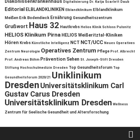
Diakonissenkrankenhaus
Digitalisierung
Dr. Katja Scarlett Daub
Editorial
ELBLANDKLINIKEN
Elblandklinikum
Elblandklinikum
Ernährung
Meißen
Erik Bodendieck
Gesundheitszentrum
Haus 32
Grußwort
Hautkrebs
Helios Klinik Schloss Pulsnitz
HELIOS Klinikum Pirna
HELIOS Weißeritztal-Kliniken
NCT/UCC
Hören
NCT
Krebs
Künstliche Intelligenz
Neues Operatives
Operatives Zentrum
Pflege
Zentrum
Neurologie
Prof. Albrecht
Prävention
Sehen
Prof. Andreas Böhm
St. Joseph-Stift Dresden
Top Gesundheitsforum
Stiftung Hochschulmedizin Dresden
Top
Uniklinikum
Gesundheitsforum 2020/21
Dresden
Universitätsklinikum Carl
Gustav Carus Dresden
Universitätsklinikum Dresden
Wellness
Zentrum für Seelische Gesundheit und Altersforschung