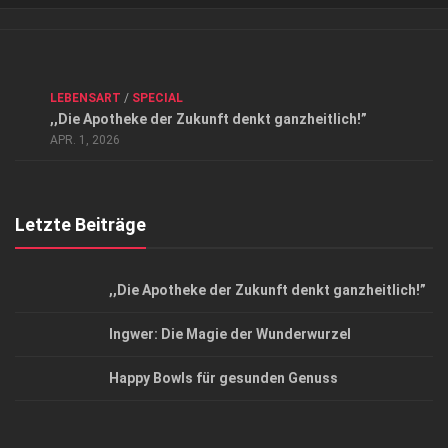
Verkaufsstellen
Kontakt, Impressum und Rechtliche Angaben
ANZEIGE
/
FORUM GESUNDHEIT
/
GESUND & SCHÖN
/
LEBENSART
/
SPECIAL
Datenschutzerklärung
,,Die Apotheke der Zukunft denkt ganzheitlich!”
Top Magazin Dresden / Ostsachsen
APR. 1, 2026
Letzte Beiträge
,,Die Apotheke der Zukunft denkt ganzheitlich!”
Ingwer: Die Magie der Wunderwurzel
Happy Bowls für gesunden Genuss