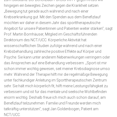
hingegen ein bewegtes Zeichen gegen die Krankheit setzen.
„Bewegung tut gerade auch während und nach einer
Krebserkrankung gut. Mit den Spenden aus dem Benefizlauf
möchten wir daher in diesem Jahr das sporttherapeutische
Angebot für unsere Patientinnen und Patienten weiter stärken“, sagt
Prof. Martin Bornhäuser, Mitglied im Geschäftsführenden
Direktorium des NCT/UCC. Körperliche Aktivität hat
wissenschaftlichen Studien zufolge während und nach einer
Krebsbehandlung zahlreiche positive Effekte auf Körper und
Psyche. Sie kann unter anderem Nebenwirkungen verringern oder
das Ansprechen auf eine Behandlung verbessern. „Sport ist mir
schon immer wichtig gewesen, seit meiner Krebsdiagnose umso
mehr. Während der Therapie hilft mir die regelmäßige Bewegung
unter fachkundiger Anleitung im Sporttherapeutischen Zentrum
sehr. Sie hält mich körperlich fit, hilft meine Leistungsfähigkeit zu
verbessern und ist für das mentale und seelische Wohlbefinden
enorm wichtig. Deshalb freue ich mich auch schon darauf, am
Benefizlauf teilzunehmen. Familie und Freunde werden mich
tatkräftig unterstützen“, sagt Jan Goldenbogen, Patient am
NCT/UCC.