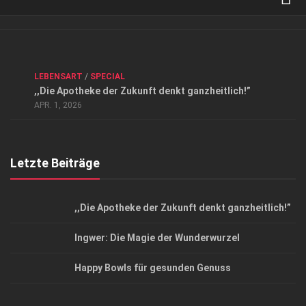
Verkaufsstellen
Kontakt, Impressum und Rechtliche Angaben
ANZEIGE
/
FORUM GESUNDHEIT
/
GESUND & SCHÖN
/
LEBENSART
/
SPECIAL
Datenschutzerklärung
,,Die Apotheke der Zukunft denkt ganzheitlich!”
Top Magazin Dresden / Ostsachsen
APR. 1, 2026
Letzte Beiträge
,,Die Apotheke der Zukunft denkt ganzheitlich!”
Ingwer: Die Magie der Wunderwurzel
Happy Bowls für gesunden Genuss