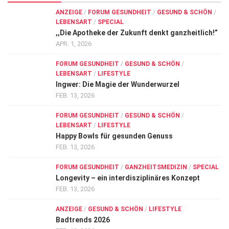
ANZEIGE
/
FORUM GESUNDHEIT
/
GESUND & SCHÖN
/
LEBENSART
/
SPECIAL
,,Die Apotheke der Zukunft denkt ganzheitlich!”
APR. 1, 2026
FORUM GESUNDHEIT
/
GESUND & SCHÖN
/
LEBENSART
/
LIFESTYLE
Ingwer: Die Magie der Wunderwurzel
FEB. 13, 2026
FORUM GESUNDHEIT
/
GESUND & SCHÖN
/
LEBENSART
/
LIFESTYLE
Happy Bowls für gesunden Genuss
FEB. 13, 2026
FORUM GESUNDHEIT
/
GANZHEITSMEDIZIN
/
SPECIAL
Longevity – ein interdisziplinäres Konzept
FEB. 13, 2026
ANZEIGE
/
GESUND & SCHÖN
/
LIFESTYLE
Badtrends 2026