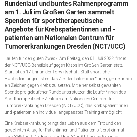
Rundenlauf und buntes Rahmenprogramm
Wirtschaft, Recht, Finanzen
am 1. Juli im Großen Garten sammelt
Zahn, Mund, Kiefer
Spenden für sporttherapeutische
Forum Gesundheit
Angebote für Krebspatientinnen und -
patienten am Nationalen Centrum für
Allgemein
Tumorerkrankungen Dresden (NCT/UCC)
Sehen
Laufen für den guten Zweck: Am Freitag, den 01. Juli 2022, findet
Innovationen
der NCT/UCC-Benefizlauf gegen Krebs im Großen Garten statt.
Kampf gegen Krebs
Start ist ab 17 Uhr an der Torwirtschaft. Statt sportlicher
Höchstleistungen ist es das Ziel der Teilnehmer*innen, gemeinsam
Hören
ein Zeichen gegen Krebs zu setzen. Mit einer selbst gewählten
Spende pro gelaufener Runde unterstützen die Läufer*innen das
Lebensart
Sporttherapeutische Zentrum am Nationalen Centrum für
Tumorerkrankungen Dresden (NCT/UCC), das Krebspatientinnen
und -patienten ein individuell angepasstes Training ermöglicht.
Eine Krebserkrankung bringt das Leben aus dem Tritt und den
gewohnten Alltag für Patientinnen und Patienten oft erst einmal
zum Stillstand. Der Benefizlauf FortSCHRITT gegen Krebs will