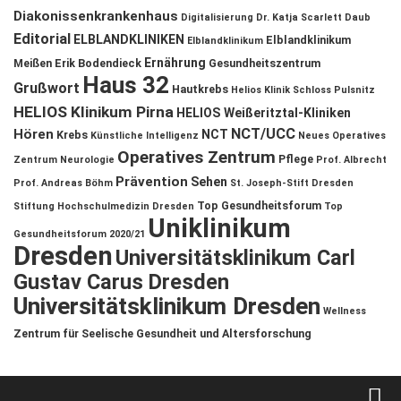
Diakonissenkrankenhaus
Digitalisierung
Dr. Katja Scarlett Daub
Editorial
ELBLANDKLINIKEN
Elblandklinikum
Elblandklinikum
Ernährung
Meißen
Erik Bodendieck
Gesundheitszentrum
Haus 32
Grußwort
Hautkrebs
Helios Klinik Schloss Pulsnitz
HELIOS Klinikum Pirna
HELIOS Weißeritztal-Kliniken
NCT/UCC
Hören
NCT
Krebs
Künstliche Intelligenz
Neues Operatives
Operatives Zentrum
Pflege
Zentrum
Neurologie
Prof. Albrecht
Prävention
Sehen
Prof. Andreas Böhm
St. Joseph-Stift Dresden
Top Gesundheitsforum
Stiftung Hochschulmedizin Dresden
Top
Uniklinikum
Gesundheitsforum 2020/21
Dresden
Universitätsklinikum Carl
Gustav Carus Dresden
Universitätsklinikum Dresden
Wellness
Zentrum für Seelische Gesundheit und Altersforschung