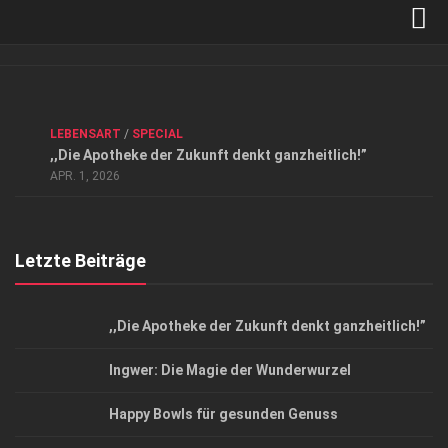
Verkaufsstellen
Kontakt, Impressum und Rechtliche Angaben
ANZEIGE
/
FORUM GESUNDHEIT
/
GESUND & SCHÖN
/
LEBENSART
/
SPECIAL
Datenschutzerklärung
,,Die Apotheke der Zukunft denkt ganzheitlich!”
Top Magazin Dresden / Ostsachsen
APR. 1, 2026
Letzte Beiträge
,,Die Apotheke der Zukunft denkt ganzheitlich!”
Ingwer: Die Magie der Wunderwurzel
Happy Bowls für gesunden Genuss