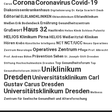
Corona
Coronavirus
Covid-19
Carus
Diakonissenkrankenhaus
Digitalisierung
Dr. Katja Scarlett Daub
Editorial
ELBLANDKLINIKEN
Elblandklinikum
Elblandklinikum
Ernährung
Meißen
Erik Bodendieck
Gesundheitszentrum
Haus 32
Grußwort
Hautkrebs
Helios Klinik Schloss Pulsnitz
HELIOS Klinikum Pirna
HELIOS Weißeritztal-Kliniken
NCT/UCC
Hören
NCT
Krebs
Künstliche Intelligenz
Neues Operatives
Operatives Zentrum
Pflege
Zentrum
Neurologie
Prof. Albrecht
Prävention
Sehen
Prof. Andreas Böhm
St. Joseph-Stift Dresden
Top Gesundheitsforum
Stiftung Hochschulmedizin Dresden
Top
Uniklinikum
Gesundheitsforum 2020/21
Dresden
Universitätsklinikum Carl
Gustav Carus Dresden
Universitätsklinikum Dresden
Wellness
Zentrum für Seelische Gesundheit und Altersforschung