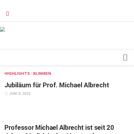
Verkaufsstellen
Kontakt, Impressum und Rechtliche Angaben
Datenschutzerklärung
Top Magazin Dresden / Ostsachsen
Blick ins Innere
HIGHLIGHTS
/
KLINIKEN
Forschung
Jubiläum für Prof. Michael Albrecht
Herz & Kreislauf
JUNI 8, 2022
Orthopädie
Schönheit & Wohlbefinden
Special
Professor Michael Albrecht ist seit 20