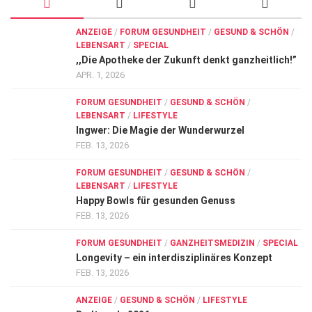
ANZEIGE
/
FORUM GESUNDHEIT
/
GESUND & SCHÖN
/
LEBENSART
/
SPECIAL
,,Die Apotheke der Zukunft denkt ganzheitlich!”
APR. 1, 2026
FORUM GESUNDHEIT
/
GESUND & SCHÖN
/
LEBENSART
/
LIFESTYLE
Ingwer: Die Magie der Wunderwurzel
FEB. 13, 2026
FORUM GESUNDHEIT
/
GESUND & SCHÖN
/
LEBENSART
/
LIFESTYLE
Happy Bowls für gesunden Genuss
FEB. 13, 2026
FORUM GESUNDHEIT
/
GANZHEITSMEDIZIN
/
SPECIAL
Longevity – ein interdisziplinäres Konzept
FEB. 13, 2026
ANZEIGE
/
GESUND & SCHÖN
/
LIFESTYLE