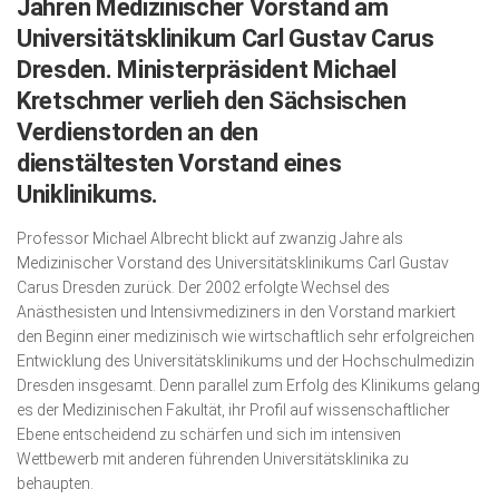
Jahren Medizinischer Vorstand am
Wirtschaft, Recht, Finanzen
Universitätsklinikum Carl Gustav Carus
Zahn, Mund, Kiefer
Dresden.
Ministerpräsident Michael
Forum Gesundheit
Kretschmer verlieh den Sächsischen
Verdienstorden an den
Allgemein
dienstältesten Vorstand eines
Sehen
Uniklinikums.
Innovationen
Professor Michael Albrecht blickt auf zwanzig Jahre als
Kampf gegen Krebs
Medizinischer Vorstand des Universitätsklinikums Carl Gustav
Carus Dresden zurück. Der 2002 erfolgte Wechsel des
Hören
Anästhesisten und Intensivmediziners in den Vorstand markiert
den Beginn einer medizinisch wie wirtschaftlich sehr erfolgreichen
Lebensart
Entwicklung des Universitätsklinikums und der Hochschulmedizin
Dresden insgesamt. Denn parallel zum Erfolg des Klinikums gelang
es der Medizinischen Fakultät, ihr Profil auf wissenschaftlicher
Ebene entscheidend zu schärfen und sich im intensiven
Wettbewerb mit anderen führenden Universitätsklinika zu
behaupten.