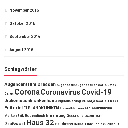
November 2016
Oktober 2016
September 2016
August 2016
Schlagwörter
Augencentrum Dresden
Augenoptik
Augenoptiker
Carl Gustav
Corona
Coronavirus
Covid-19
Carus
Diakonissenkrankenhaus
Digitalisierung
Dr. Katja Scarlett Daub
Editorial
ELBLANDKLINIKEN
Elblandklinikum
Elblandklinikum
Ernährung
Meißen
Erik Bodendieck
Gesundheitszentrum
Haus 32
Grußwort
Hautkrebs
Helios Klinik Schloss Pulsnitz