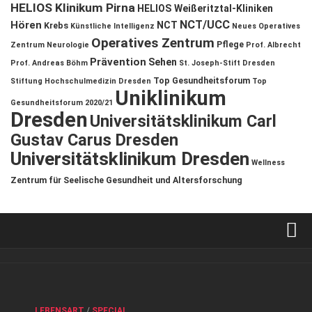
HELIOS Klinikum Pirna
HELIOS Weißeritztal-Kliniken
NCT/UCC
Hören
NCT
Krebs
Künstliche Intelligenz
Neues Operatives
Operatives Zentrum
Pflege
Zentrum
Neurologie
Prof. Albrecht
Prävention
Sehen
Prof. Andreas Böhm
St. Joseph-Stift Dresden
Top Gesundheitsforum
Stiftung Hochschulmedizin Dresden
Top
Uniklinikum
Gesundheitsforum 2020/21
Dresden
Universitätsklinikum Carl
Gustav Carus Dresden
Universitätsklinikum Dresden
Wellness
Zentrum für Seelische Gesundheit und Altersforschung
Verkaufsstellen
Kontakt, Impressum und Rechtliche Angaben
ANZEIGE
/
FORUM GESUNDHEIT
/
GESUND & SCHÖN
/
LEBENSART
/
SPECIAL