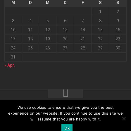
M
D
M
D
F
S
S
1
2
3
4
5
6
7
8
9
10
11
12
13
14
15
16
17
18
19
20
21
22
23
24
25
26
27
28
29
30
31
« Apr.
We use cookies to ensure that we give you the best
2026 progressmedia Verlag & Werbeagentur GmbH • Bautzner
experience on our website. If you continue to use this site we
will assume that you are happy with it.
Landstraße 62 • 01324 Dresden
Ok