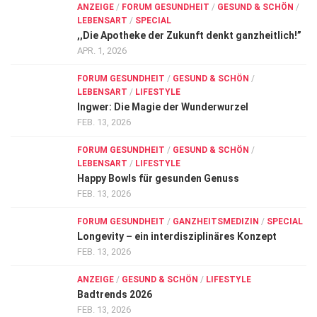
ANZEIGE
/
FORUM GESUNDHEIT
/
GESUND & SCHÖN
/
LEBENSART
/
SPECIAL
,,Die Apotheke der Zukunft denkt ganzheitlich!”
APR. 1, 2026
FORUM GESUNDHEIT
/
GESUND & SCHÖN
/
LEBENSART
/
LIFESTYLE
Ingwer: Die Magie der Wunderwurzel
FEB. 13, 2026
FORUM GESUNDHEIT
/
GESUND & SCHÖN
/
LEBENSART
/
LIFESTYLE
Happy Bowls für gesunden Genuss
FEB. 13, 2026
FORUM GESUNDHEIT
/
GANZHEITSMEDIZIN
/
SPECIAL
Longevity – ein interdisziplinäres Konzept
FEB. 13, 2026
ANZEIGE
/
GESUND & SCHÖN
/
LIFESTYLE
Badtrends 2026
FEB. 13, 2026