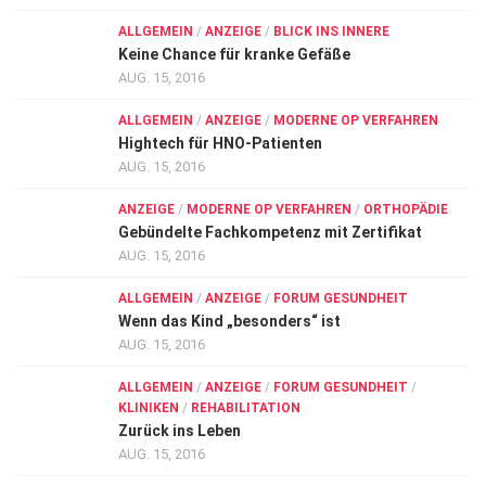
ALLGEMEIN
/
ANZEIGE
/
BLICK INS INNERE
Keine Chance für kranke Gefäße
AUG. 15, 2016
ALLGEMEIN
/
ANZEIGE
/
MODERNE OP VERFAHREN
Hightech für HNO-Patienten
AUG. 15, 2016
ANZEIGE
/
MODERNE OP VERFAHREN
/
ORTHOPÄDIE
Gebündelte Fachkompetenz mit Zertifikat
AUG. 15, 2016
ALLGEMEIN
/
ANZEIGE
/
FORUM GESUNDHEIT
Wenn das Kind „besonders“ ist
AUG. 15, 2016
ALLGEMEIN
/
ANZEIGE
/
FORUM GESUNDHEIT
/
KLINIKEN
/
REHABILITATION
Zurück ins Leben
AUG. 15, 2016