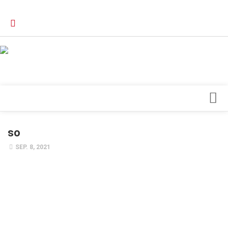
Verkaufsstellen
Kontakt, Impressum und Rechtliche Angaben
Datenschutzerklärung
Top Magazin Dresden / Ostsachsen
Blick ins Innere
so
Forschung
SEP. 8, 2021
Herz & Kreislauf
Orthopädie
Schönheit & Wohlbefinden
Special