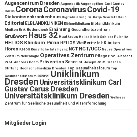
Augencentrum Dresden
Augenoptik
Augenoptiker
Carl Gustav
Corona
Coronavirus
Covid-19
Carus
Diakonissenkrankenhaus
Digitalisierung
Dr. Katja Scarlett Daub
Editorial
ELBLANDKLINIKEN
Elblandklinikum
Elblandklinikum
Ernährung
Meißen
Erik Bodendieck
Gesundheitszentrum
Haus 32
Grußwort
Hautkrebs
Helios Klinik Schloss Pulsnitz
HELIOS Klinikum Pirna
HELIOS Weißeritztal-Kliniken
NCT/UCC
Hören
NCT
Krebs
Künstliche Intelligenz
Neues Operatives
Operatives Zentrum
Pflege
Zentrum
Neurologie
Prof. Albrecht
Prävention
Sehen
Prof. Andreas Böhm
St. Joseph-Stift Dresden
Top Gesundheitsforum
Stiftung Hochschulmedizin Dresden
Top
Uniklinikum
Gesundheitsforum 2020/21
Dresden
Universitätsklinikum Carl
Gustav Carus Dresden
Universitätsklinikum Dresden
Wellness
Zentrum für Seelische Gesundheit und Altersforschung
Mitglieder Login