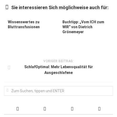
Wirtschaft, Recht, Finanzen
Sie interessieren Sich möglichweise auch für:
Zahn, Mund, Kiefer
Forum Gesundheit
Wissenswertes zu
Buchtipp: „Vom ICH zum
Bluttransfusionen
WIR“ von Dietrich
Allgemein
Grönemeyer
Sehen
Innovationen
Kampf gegen Krebs
VORIGER BEITRAG:
SchlafOptimal: Mehr Lebensqualität für
Hören
Ausgeschlafene
Lebensart