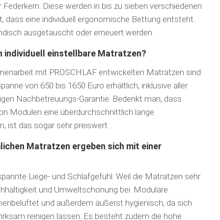
Federkern. Diese werden in bis zu sieben verschiedenen
t, dass eine individuell ergonomische Bettung entsteht.
ndisch ausgetauscht oder erneuert werden.
 individuell einstellbare Matratzen?
men­arbeit mit PROSCHLAF entwickelten Matratzen sind
anne von 650 bis 1650 Euro erhältlich, inklusive aller
rigen Nach­betreuungs-Garantie. Bedenkt man, dass
n Modulen eine überdurchschnittlich lange
 ist das sogar sehr preiswert.
ichen Matratzen ergeben sich mit einer
pannte Liege- und Schlafgefühl. Weil die Matratzen sehr
chhaltigkeit und Umweltscho­nung bei. Modulare
nnenbelüftet und außerdem äußerst hygienisch, da sich
wirksam reinigen lassen. Es besteht zudem die hohe