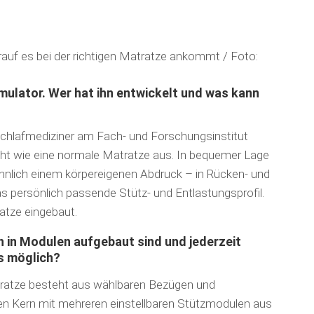
auf es bei der richtigen Matratze ankommt / Foto:
imulator. Wer hat ihn entwickelt und was kann
hlaf­medi­ziner am Fach- und Forschungs­institut
eht wie eine normale Matratze aus. In bequemer Lage
ähnlich einem körpereigenen Abdruck – in Rücken- und
s persönlich passende Stütz- und Ent­lastungsprofil.
ratze eingebaut.
n in Modulen aufgebaut sind und jederzeit
s möglich?
Matratze besteht aus wählbaren Bezügen und
en Kern mit mehreren einstellbaren Stützmodulen aus