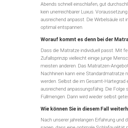
Abends schnell einschlafen, gut durchsch
kein unerreichbarer Luxus. Voraussetzung 
ausreichend anpasst. Die Wirbelsäule ist 
optimal entspannen.
Worauf kommt es denn bei der Matr
Dass die Matratze individuell passt. Mi
Zufallsprinzip vielleicht einige junge Men
meisten anderen. Das Matratzen-Angebot
Nachhinein kann eine Standardmatratze n
werden. Selbst die im Gesamt-Härtegrad ei
ausreichend anpassungsfähig. Die Folge 
Füllmengen. Dann wird wieder selbst getest
Wie können Sie in diesem Fall weiter
Nach unserer jahrelangen Erfahrung und d
sagen, dass eine optimale Schlafqualität m