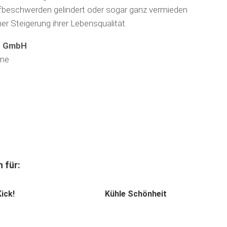
afbeschwer­den gelindert oder sogar ganz vermieden
er Steigerung ihrer Lebensqualität.
hr GmbH
eme
 für:
ick!
Kühle Schönheit