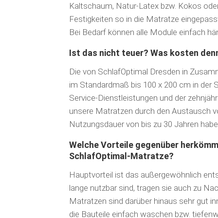
Kaltschaum, Natur-Latex bzw. Kokos oder 
Festigkeiten so in die Matratze eingepass
Bei Bedarf können alle Module einfach hä
Ist das nicht teuer? Was kosten denn
Die von SchlafOptimal Dresden in Zusam
im Stan­dardmaß bis 100 x 200 cm in der Sp
Service-Dienstleistungen und der zehnjäh
unsere Matratzen durch den Austausch vo
Nutzungsdauer von bis zu 30 Jahren haben,
Welche Vorteile gegenüber herkömml
SchlafOptimal-Matratze?
Hauptvorteil ist das außergewöhnlich ents
lange nutzbar sind, tragen sie auch zu Na
Matratzen sind darüber hinaus sehr gut i
die Bauteile einfach waschen bzw. tiefen