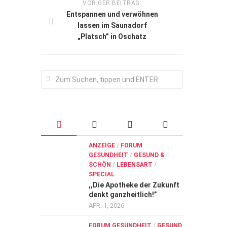
VORIGER BEITRAG:
Entspannen und verwöhnen
lassen im Saunadorf
„Platsch” in Oschatz
ANZEIGE
/
FORUM
GESUNDHEIT
/
GESUND &
SCHÖN
/
LEBENSART
/
SPECIAL
,,Die Apotheke der Zukunft
denkt ganzheitlich!”
APR. 1, 2026
FORUM GESUNDHEIT
/
GESUND