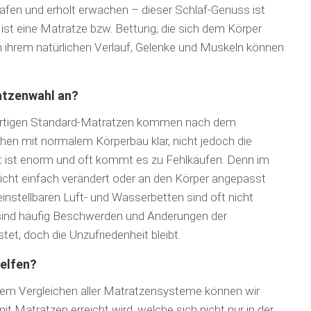
lafen und erholt erwachen – dieser Schlaf-Genuss ist
ist eine Matratze bzw. Bettung, die sich dem Körper
in ihrem natürlichen Verlauf, Gelenke und Muskeln können
atzenwahl an?
t fertigen Standard-Matratzen kommen nach dem
schen mit normalem Körperbau klar, nicht jedoch die
 ist enorm und oft kommt es zu Fehlkäufen. Denn im
icht einfach verändert oder an den Körper angepasst
nstellbaren Luft- und Wasserbetten sind oft nicht
sind häufig Beschwerden und Änderungen der
et, doch die Unzu­friedenheit bleibt.
helfen?
em Ver­gleichen aller Matratzensysteme können wir
it Matratzen erreicht wird, welche sich nicht nur in der