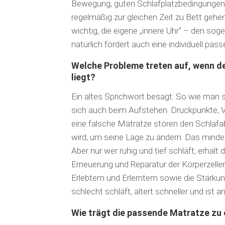
Bewegung, guten Schlafplatzbedingungen
regelmäßig zur gleichen Zeit zu Bett gehe
wichtig, die eigene „innere Uhr“ – den s
natürlich fördert auch eine individuell pa
Welche Probleme treten auf, wenn de
liegt?
Ein altes Sprichwort besagt: So wie man s
sich auch beim Auf­stehen. Druckpunkte,
eine falsche Matratze stören den Schlafab
wird, um seine Lage zu ändern. Das minder
Aber nur wer ruhig und tief schläft, erhält
Erneuerung und Reparatur der Körperzelle
Erlebtem und Erlerntem sowie die Stär­k
schlecht schläft, altert schneller und ist an
Wie trägt die passende Matratze zu 