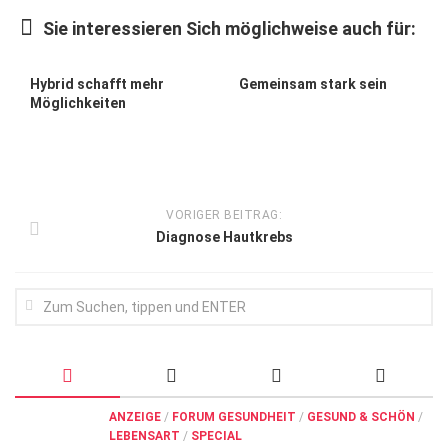
Wirtschaft, Recht, Finanzen
Sie interessieren Sich möglichweise auch für:
Zahn, Mund, Kiefer
Forum Gesundheit
Hybrid schafft mehr
Gemeinsam stark sein
Möglichkeiten
Allgemein
Sehen
Innovationen
VORIGER BEITRAG:
Kampf gegen Krebs
Diagnose Hautkrebs
Hören
Lebensart
ANZEIGE
/
FORUM GESUNDHEIT
/
GESUND & SCHÖN
/
LEBENSART
/
SPECIAL