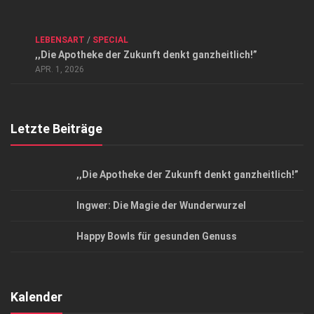
Kontakt, Impressum und Rechtliche Angaben
ANZEIGE
/
FORUM GESUNDHEIT
/
GESUND & SCHÖN
/
LEBENSART
/
SPECIAL
Datenschutzerklärung
,,Die Apotheke der Zukunft denkt ganzheitlich!”
Top Magazin Dresden / Ostsachsen
APR. 1, 2026
Letzte Beiträge
,,Die Apotheke der Zukunft denkt ganzheitlich!”
Ingwer: Die Magie der Wunderwurzel
Happy Bowls für gesunden Genuss
Kalender