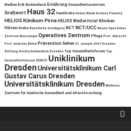
Ernährung
Meißen
Erik Bodendieck
Gesundheitszentrum
Haus 32
Grußwort
Hautkrebs
Helios Klinik Schloss Pulsnitz
HELIOS Klinikum Pirna
HELIOS Weißeritztal-Kliniken
NCT/UCC
Hören
NCT
Krebs
Künstliche Intelligenz
Neues Operatives
Operatives Zentrum
Pflege
Zentrum
Neurologie
Prof. Albrecht
Prävention
Sehen
Prof. Andreas Böhm
St. Joseph-Stift Dresden
Top Gesundheitsforum
Stiftung Hochschulmedizin Dresden
Top
Uniklinikum
Gesundheitsforum 2020/21
Dresden
Universitätsklinikum Carl
Gustav Carus Dresden
Universitätsklinikum Dresden
Wellness
Zentrum für Seelische Gesundheit und Altersforschung
Verkaufsstellen