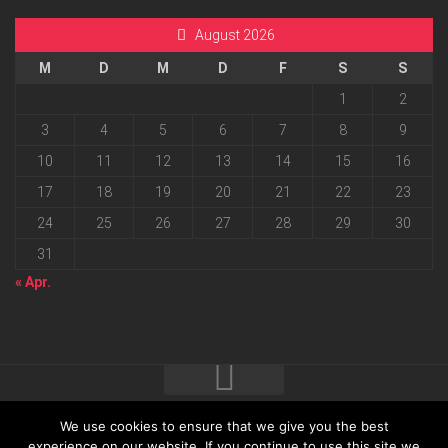
August 2026
M
D
M
D
F
S
S
1
2
3
4
5
6
7
8
9
10
11
12
13
14
15
16
17
18
19
20
21
22
23
24
25
26
27
28
29
30
31
« Apr.
We use cookies to ensure that we give you the best
2026 progressmedia Verlag & Werbeagentur GmbH • Bautzner
experience on our website. If you continue to use this site we