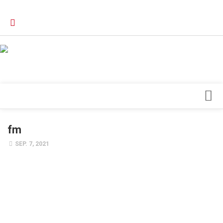
Verkaufsstellen
Kontakt, Impressum und Rechtliche Angaben
Datenschutzerklärung
Top Magazin Dresden / Ostsachsen
Blick ins Innere
fm
Forschung
SEP. 7, 2021
Herz & Kreislauf
Orthopädie
Schönheit & Wohlbefinden
Special