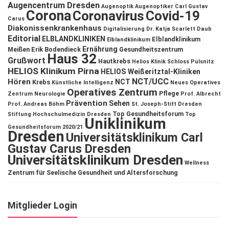
Augencentrum Dresden
Augenoptik
Augenoptiker
Carl Gustav
Corona
Coronavirus
Covid-19
Carus
Diakonissenkrankenhaus
Digitalisierung
Dr. Katja Scarlett Daub
Editorial
ELBLANDKLINIKEN
Elblandklinikum
Elblandklinikum
Ernährung
Meißen
Erik Bodendieck
Gesundheitszentrum
Haus 32
Grußwort
Hautkrebs
Helios Klinik Schloss Pulsnitz
HELIOS Klinikum Pirna
HELIOS Weißeritztal-Kliniken
NCT/UCC
Hören
NCT
Krebs
Künstliche Intelligenz
Neues Operatives
Operatives Zentrum
Pflege
Zentrum
Neurologie
Prof. Albrecht
Prävention
Sehen
Prof. Andreas Böhm
St. Joseph-Stift Dresden
Top Gesundheitsforum
Stiftung Hochschulmedizin Dresden
Top
Uniklinikum
Gesundheitsforum 2020/21
Dresden
Universitätsklinikum Carl
Gustav Carus Dresden
Universitätsklinikum Dresden
Wellness
Zentrum für Seelische Gesundheit und Altersforschung
Mitglieder Login