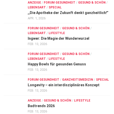
ANZEIGE
/
FORUM GESUNDHEIT
/
GESUND & SCHÖN
/
LEBENSART
/
SPECIAL
,,Die Apotheke der Zukunft denkt ganzheitlich!”
APR. 1, 2026
FORUM GESUNDHEIT
/
GESUND & SCHÖN
/
LEBENSART
/
LIFESTYLE
Ingwer: Die Magie der Wunderwurzel
FEB. 13, 2026
FORUM GESUNDHEIT
/
GESUND & SCHÖN
/
LEBENSART
/
LIFESTYLE
Happy Bowls für gesunden Genuss
FEB. 13, 2026
FORUM GESUNDHEIT
/
GANZHEITSMEDIZIN
/
SPECIAL
Longevity – ein interdisziplinäres Konzept
FEB. 13, 2026
ANZEIGE
/
GESUND & SCHÖN
/
LIFESTYLE
Badtrends 2026
FEB. 13, 2026