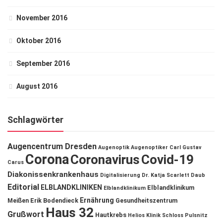
November 2016
Oktober 2016
September 2016
August 2016
Schlagwörter
Augencentrum Dresden
Augenoptik
Augenoptiker
Carl Gustav
Corona
Coronavirus
Covid-19
Carus
Diakonissenkrankenhaus
Digitalisierung
Dr. Katja Scarlett Daub
Editorial
ELBLANDKLINIKEN
Elblandklinikum
Elblandklinikum
Ernährung
Meißen
Erik Bodendieck
Gesundheitszentrum
Haus 32
Grußwort
Hautkrebs
Helios Klinik Schloss Pulsnitz