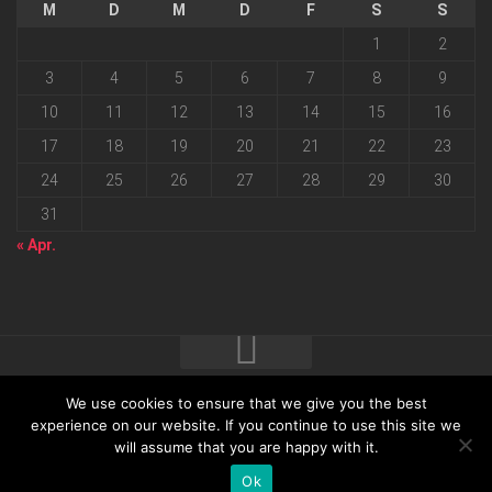
M
D
M
D
F
S
S
1
2
3
4
5
6
7
8
9
10
11
12
13
14
15
16
17
18
19
20
21
22
23
24
25
26
27
28
29
30
31
« Apr.
We use cookies to ensure that we give you the best
2026 progressmedia Verlag & Werbeagentur GmbH • Bautzner
experience on our website. If you continue to use this site we
will assume that you are happy with it.
Landstraße 62 • 01324 Dresden
Ok