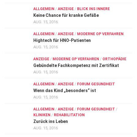
ALLGEMEIN
/
ANZEIGE
/
BLICK INS INNERE
Keine Chance für kranke Gefäße
AUG. 15, 2016
ALLGEMEIN
/
ANZEIGE
/
MODERNE OP VERFAHREN
Hightech für HNO-Patienten
AUG. 15, 2016
ANZEIGE
/
MODERNE OP VERFAHREN
/
ORTHOPÄDIE
Gebündelte Fachkompetenz mit Zertifikat
AUG. 15, 2016
ALLGEMEIN
/
ANZEIGE
/
FORUM GESUNDHEIT
Wenn das Kind „besonders“ ist
AUG. 15, 2016
ALLGEMEIN
/
ANZEIGE
/
FORUM GESUNDHEIT
/
KLINIKEN
/
REHABILITATION
Zurück ins Leben
AUG. 15, 2016