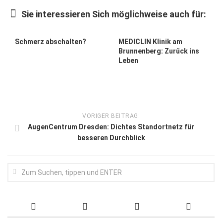
Wirtschaft, Recht, Finanzen
Sie interessieren Sich möglichweise auch für:
Zahn, Mund, Kiefer
Forum Gesundheit
Schmerz abschalten?
MEDICLIN Klinik am
Brunnenberg: Zurück ins
Allgemein
Leben
Sehen
Innovationen
Kampf gegen Krebs
VORIGER BEITRAG:
AugenCentrum Dresden: Dichtes Standortnetz für
Hören
besseren Durchblick
Lebensart