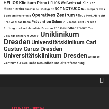
HELIOS Klinikum Pirna
HELIOS Weißeritztal-Kliniken
NCT/UCC
Hören
NCT
Krebs
Künstliche Intelligenz
Neues Operatives
Operatives Zentrum
Pflege
Zentrum
Neurologie
Prof. Albrecht
Prävention
Sehen
Prof. Andreas Böhm
St. Joseph-Stift Dresden
Top Gesundheitsforum
Stiftung Hochschulmedizin Dresden
Top
Uniklinikum
Gesundheitsforum 2020/21
Dresden
Universitätsklinikum Carl
Gustav Carus Dresden
Universitätsklinikum Dresden
Wellness
Zentrum für Seelische Gesundheit und Altersforschung
Verkaufsstellen
Kontakt, Impressum und Rechtliche Angaben
ANZEIGE
/
FORUM GESUNDHEIT
/
GESUND & SCHÖN
/
LEBENSART
/
SPECIAL