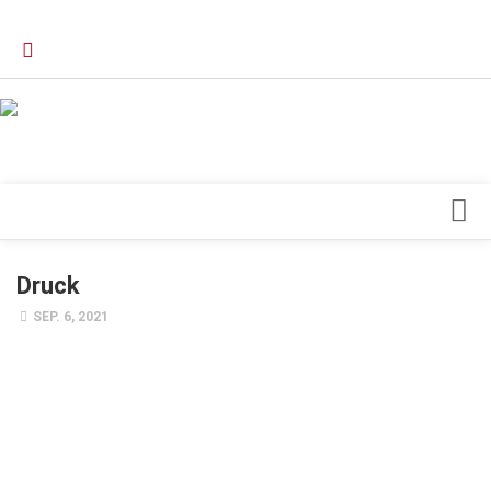
Verkaufsstellen
Kontakt, Impressum und Rechtliche Angaben
Datenschutzerklärung
Top Magazin Dresden / Ostsachsen
Blick ins Innere
Druck
Forschung
SEP. 6, 2021
Herz & Kreislauf
Orthopädie
Schönheit & Wohlbefinden
Special