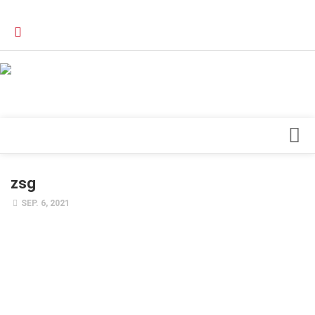
Verkaufsstellen
Kontakt, Impressum und Rechtliche Angaben
Datenschutzerklärung
Top Magazin Dresden / Ostsachsen
Blick ins Innere
zsg
Forschung
SEP. 6, 2021
Herz & Kreislauf
Orthopädie
Schönheit & Wohlbefinden
Special