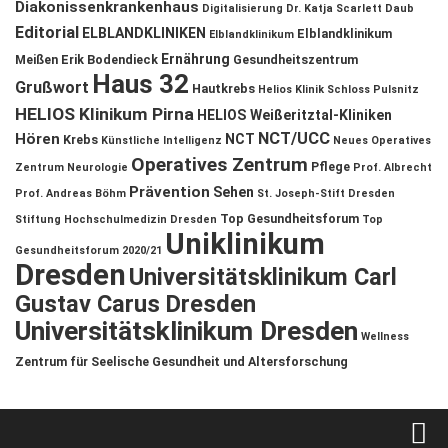
Diakonissenkrankenhaus
Digitalisierung
Dr. Katja Scarlett Daub
Editorial
ELBLANDKLINIKEN
Elblandklinikum
Elblandklinikum
Ernährung
Meißen
Erik Bodendieck
Gesundheitszentrum
Haus 32
Grußwort
Hautkrebs
Helios Klinik Schloss Pulsnitz
HELIOS Klinikum Pirna
HELIOS Weißeritztal-Kliniken
NCT/UCC
Hören
NCT
Krebs
Künstliche Intelligenz
Neues Operatives
Operatives Zentrum
Pflege
Zentrum
Neurologie
Prof. Albrecht
Prävention
Sehen
Prof. Andreas Böhm
St. Joseph-Stift Dresden
Top Gesundheitsforum
Stiftung Hochschulmedizin Dresden
Top
Uniklinikum
Gesundheitsforum 2020/21
Dresden
Universitätsklinikum Carl
Gustav Carus Dresden
Universitätsklinikum Dresden
Wellness
Zentrum für Seelische Gesundheit und Altersforschung