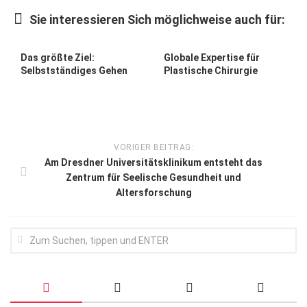
Wirtschaft, Recht, Finanzen
Sie interessieren Sich möglichweise auch für:
Zahn, Mund, Kiefer
Forum Gesundheit
Das größte Ziel:
Globale Expertise für
Selbstständiges Gehen
Plastische Chirurgie
Allgemein
Sehen
Innovationen
VORIGER BEITRAG:
Kampf gegen Krebs
Am Dresdner Universitätsklinikum entsteht das
Zentrum für Seelische Gesundheit und
Hören
Altersforschung
Lebensart