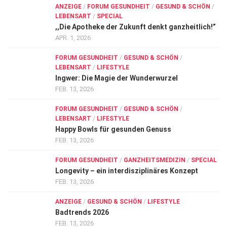
ANZEIGE
/
FORUM GESUNDHEIT
/
GESUND & SCHÖN
/
LEBENSART
/
SPECIAL
,,Die Apotheke der Zukunft denkt ganzheitlich!”
APR. 1, 2026
FORUM GESUNDHEIT
/
GESUND & SCHÖN
/
LEBENSART
/
LIFESTYLE
Ingwer: Die Magie der Wunderwurzel
FEB. 13, 2026
FORUM GESUNDHEIT
/
GESUND & SCHÖN
/
LEBENSART
/
LIFESTYLE
Happy Bowls für gesunden Genuss
FEB. 13, 2026
FORUM GESUNDHEIT
/
GANZHEITSMEDIZIN
/
SPECIAL
Longevity – ein interdisziplinäres Konzept
FEB. 13, 2026
ANZEIGE
/
GESUND & SCHÖN
/
LIFESTYLE
Badtrends 2026
FEB. 13, 2026