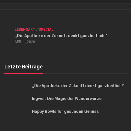
Verkaufsstellen
Kontakt, Impressum und Rechtliche Angaben
ANZEIGE
/
FORUM GESUNDHEIT
/
GESUND & SCHÖN
/
LEBENSART
/
SPECIAL
Datenschutzerklärung
,,Die Apotheke der Zukunft denkt ganzheitlich!”
Top Magazin Dresden / Ostsachsen
APR. 1, 2026
Letzte Beiträge
,,Die Apotheke der Zukunft denkt ganzheitlich!”
Ingwer: Die Magie der Wunderwurzel
Happy Bowls für gesunden Genuss