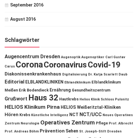
September 2016
August 2016
Schlagwörter
Augencentrum Dresden
Augenoptik
Augenoptiker
Carl Gustav
Corona
Coronavirus
Covid-19
Carus
Diakonissenkrankenhaus
Digitalisierung
Dr. Katja Scarlett Daub
Editorial
ELBLANDKLINIKEN
Elblandklinikum
Elblandklinikum
Ernährung
Meißen
Erik Bodendieck
Gesundheitszentrum
Haus 32
Grußwort
Hautkrebs
Helios Klinik Schloss Pulsnitz
HELIOS Klinikum Pirna
HELIOS Weißeritztal-Kliniken
NCT/UCC
Hören
NCT
Krebs
Künstliche Intelligenz
Neues Operatives
Operatives Zentrum
Pflege
Zentrum
Neurologie
Prof. Albrecht
Prävention
Sehen
Prof. Andreas Böhm
St. Joseph-Stift Dresden