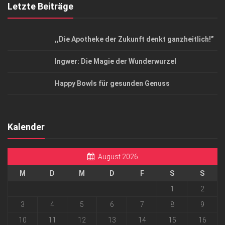
Letzte Beiträge
,,Die Apotheke der Zukunft denkt ganzheitlich!”
Ingwer: Die Magie der Wunderwurzel
Happy Bowls für gesunden Genuss
Kalender
August 2026
M
D
M
D
F
S
S
1
2
3
4
5
6
7
8
9
10
11
12
13
14
15
16