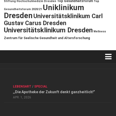
Top Gesundheitsforum
Stiftung Hochschulmedizin Dresden
Top
Uniklinikum
Gesundheitsforum 2020/21
Dresden
Universitätsklinikum Carl
Gustav Carus Dresden
Universitätsklinikum Dresden
Wellness
Zentrum für Seelische Gesundheit und Altersforschung
Verkaufsstellen
Kontakt, Impressum und Rechtliche Angaben
ANZEIGE
/
FORUM GESUNDHEIT
/
GESUND & SCHÖN
/
LEBENSART
/
SPECIAL
Datenschutzerklärung
,,Die Apotheke der Zukunft denkt ganzheitlich!”
Top Magazin Dresden / Ostsachsen
APR. 1, 2026