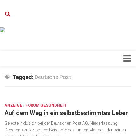
Verkaufsstellen
Kontakt, Impressum und Rechtliche Angaben
Datenschutzerklärung
Top Magazin Dresden / Ostsachsen
Blick ins Innere
Tagged:
Deutsche Post
Forschung
SEP. 1, 2021
Herz & Kreislauf
ANZEIGE
Orthopädie
/
FORUM GESUNDHEIT
Auf dem Weg in ein selbstbestimmtes Leben
Schönheit & Wohlbefinden
Gelebte Inklusion bei der Deutschen Post AG, Niederlassung
Special
Dresden, am konkreten Beispiel eines jungen Mannes, der seinen