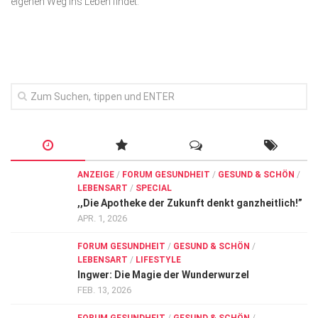
eigenen Weg ins Leben findet.
Wirtschaft, Recht, Finanzen
Zahn, Mund, Kiefer
Forum Gesundheit
Allgemein
Sehen
Innovationen
Kampf gegen Krebs
ANZEIGE
/
FORUM GESUNDHEIT
/
GESUND & SCHÖN
/
LEBENSART
/
SPECIAL
Hören
,,Die Apotheke der Zukunft denkt ganzheitlich!”
Lebensart
APR. 1, 2026
FORUM GESUNDHEIT
/
GESUND & SCHÖN
/
LEBENSART
/
LIFESTYLE
Ingwer: Die Magie der Wunderwurzel
FEB. 13, 2026