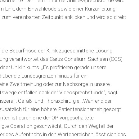
okumente. Der Termin für die Online-Sprechstunde wird
m Link, dem Einwahlcode sowie einer Kurzanleitung
 zum vereinbarten Zeitpunkt anklicken und wird so direkt
 die Bedürfnisse der Klinik zugeschnittene Lösung
klung verantwortet das Carus Consilium Sachsen (CCS)
r Uniklinikums. „Es profitieren gerade unsere
 über die Landesgrenzen hinaus für ein
 eine Zweitmeinung oder zur Nachsorge in unsere
wege entfallen dank der Videosprechstunde“, sagt
 Viszeral-, Gefäß- und Thoraxchirurgie. „Während der
ätzlich für eine höhere Patientensicherheit gesorgt.
ten ist durch eine der OP vorgeschaltete
olgte Operation geschwächt. Durch den Wegfall der
der des Aufenthalts in den Wartebereichen lässt sich das