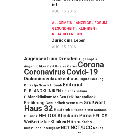
ist
AUG. 15, 2016
ALLGEMEIN
/
ANZEIGE
/
FORUM
GESUNDHEIT
/
KLINIKEN
/
REHABILITATION
Zurück ins Leben
AUG. 15, 2016
Augencentrum Dresden
Augenoptik
Corona
Augenoptiker
Carl Gustav Carus
Coronavirus
Covid-19
Diakonissenkrankenhaus
Digitalisierung
Editorial
Dr. Katja Scarlett Daub
ELBLANDKLINIKEN
Elblandklinikum
Elblandklinikum Meißen
Erik Bodendieck
Grußwort
Ernährung
Gesundheitszentrum
Haus 32
Hautkrebs
Helios Klinik Schloss
HELIOS Klinikum Pirna
HELIOS
Pulsnitz
Hören
Weißeritztal-Kliniken
Krebs
NCT/UCC
NCT
Künstliche Intelligenz
Neues