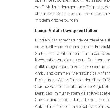
übermitteln, sondern auch medizinische D
per E-Mail mit dem genauen Zeitpunkt, de
übermittelt. Der Patient muss nur den Link
mit dem Arzt verbunden.
Lange Anfahrtswege entfallen
Für die Videosprechstunde wurde eine auf
entwickelt – die Koordination der Entwic
GmbH, ein Tochterunternehmen des Dresdne
Krebspatienten, die aus ganz Sachsen und
Aufklärungsgespräch vor einer Operation,
Ambulanz kommen. Mehrstündige Anfahrts
Prof. Jürgen Weitz, Direktor der Klinik für
Corona-Pandemie hat das neue Angebot zus
Denn das Immunsystem vieler Krebspatien
Chemotherapie oder durch die bereits erf
Anfahrt in öffentlichen Verkehrsmitteln o