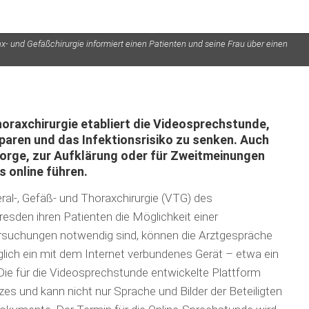
orax- und Gefäßchirurgie informiert einen Patienten und seine Frau über einen
Thoraxchirurgie etabliert die Videosprechstunde,
paren und das Infektionsrisiko zu senken. Auch
orge, zur Aufklärung oder für Zweitmeinungen
s online führen.
zeral-, Gefäß- und Thoraxchirurgie (VTG) des
resden ihren Patienten die Möglichkeit einer
rsuchungen notwendig sind, können die Arztgespräche
iglich ein mit dem Internet verbundenes Gerät – etwa ein
Die für die Videosprechstunde entwickelte Plattform
zes und kann nicht nur Sprache und Bilder der Beteiligten