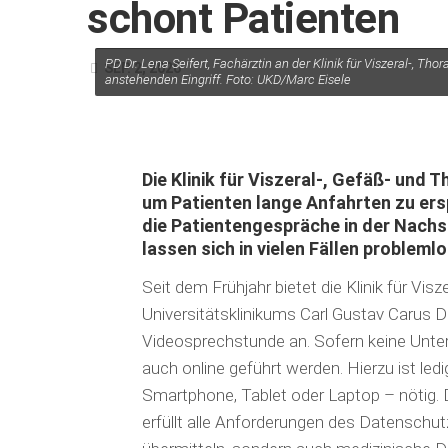
schont Patienten
PD Dr. Lena Seifert, Fachärztin an der Klinik für Viszeral-, Th
SEP. 2, 2020
anstehenden Eingriff. Foto: UKD/Marc Eisele
Die Klinik für Viszeral-, Gefäß- und 
um Patienten lange Anfahrten zu ers
die Patientengespräche in der Nachs
lassen sich in vielen Fällen problemlo
Seit dem Frühjahr bietet die Klinik für Vis
Universitätsklinikums Carl Gustav Carus D
Videosprechstunde an. Sofern keine Unte
auch online geführt werden. Hierzu ist led
Smartphone, Tablet oder Laptop – nötig. 
erfüllt alle Anforderungen des Datenschut