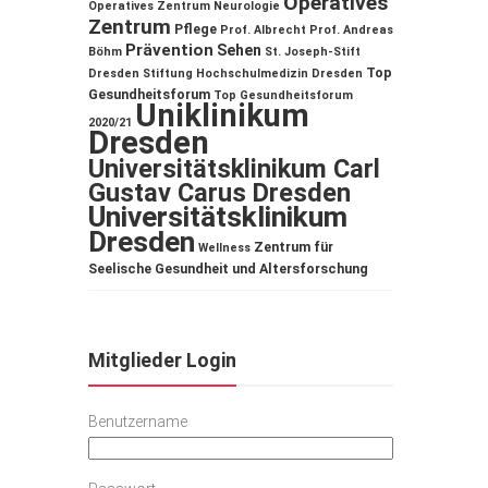
Operatives
Operatives Zentrum
Neurologie
Zentrum
Pflege
Prof. Albrecht
Prof. Andreas
Prävention
Sehen
Böhm
St. Joseph-Stift
Top
Dresden
Stiftung Hochschulmedizin Dresden
Gesundheitsforum
Top Gesundheitsforum
Uniklinikum
2020/21
Dresden
Universitätsklinikum Carl
Gustav Carus Dresden
Universitätsklinikum
Dresden
Zentrum für
Wellness
Seelische Gesundheit und Altersforschung
Mitglieder Login
Benutzername