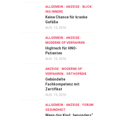
ALLGEMEIN
/
ANZEIGE
/
BLICK
INS INNERE
Keine Chance für kranke
Gefäße
AUG. 15, 2016
ALLGEMEIN
/
ANZEIGE
/
MODERNE OP VERFAHREN
Hightech für HNO-
Patienten
AUG. 15, 2016
ANZEIGE
/
MODERNE OP
VERFAHREN
/
ORTHOPÄDIE
Gebündelte
Fachkompetenz mit
Zertifikat
AUG. 15, 2016
ALLGEMEIN
/
ANZEIGE
/
FORUM
GESUNDHEIT
Wenn das Kind „besonders“