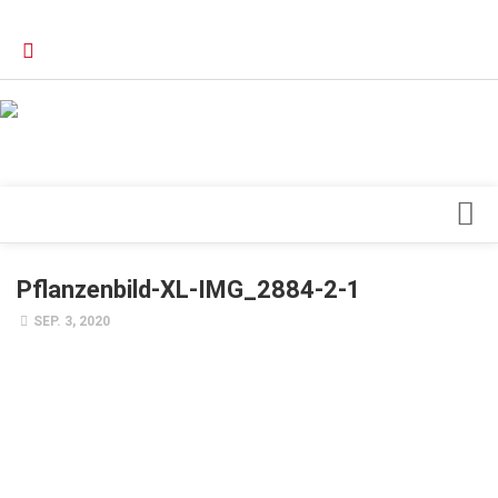
Verkaufsstellen
Kontakt, Impressum und Rechtliche Angaben
Datenschutzerklärung
Top Magazin Dresden / Ostsachsen
Blick ins Innere
Pflanzenbild-XL-IMG_2884-2-1
Forschung
SEP. 3, 2020
Herz & Kreislauf
Orthopädie
Schönheit & Wohlbefinden
Special