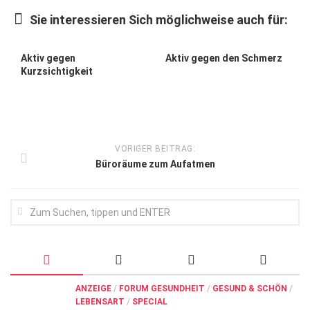
Wirtschaft, Recht, Finanzen
Sie interessieren Sich möglichweise auch für:
Zahn, Mund, Kiefer
Forum Gesundheit
Aktiv gegen
Aktiv gegen den Schmerz
Kurzsichtigkeit
Allgemein
Sehen
Innovationen
VORIGER BEITRAG:
Kampf gegen Krebs
Büroräume zum Aufatmen
Hören
Lebensart
ANZEIGE
/
FORUM GESUNDHEIT
/
GESUND & SCHÖN
/
LEBENSART
/
SPECIAL