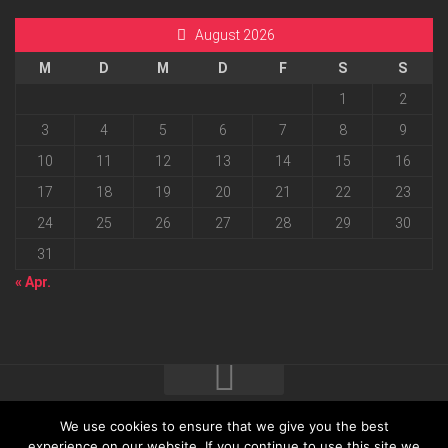
August 2026
M
D
M
D
F
S
S
1
2
3
4
5
6
7
8
9
10
11
12
13
14
15
16
17
18
19
20
21
22
23
24
25
26
27
28
29
30
31
« Apr.
We use cookies to ensure that we give you the best
2026 progressmedia Verlag & Werbeagentur GmbH • Bautzner
experience on our website. If you continue to use this site we