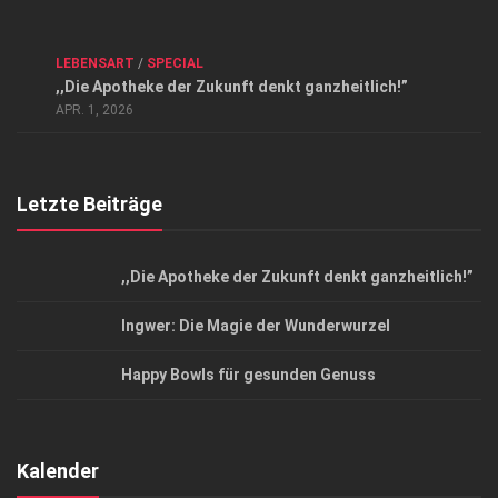
Kontakt, Impressum und Rechtliche Angaben
ANZEIGE
/
FORUM GESUNDHEIT
/
GESUND & SCHÖN
/
LEBENSART
/
SPECIAL
Datenschutzerklärung
,,Die Apotheke der Zukunft denkt ganzheitlich!”
Top Magazin Dresden / Ostsachsen
APR. 1, 2026
Letzte Beiträge
,,Die Apotheke der Zukunft denkt ganzheitlich!”
Ingwer: Die Magie der Wunderwurzel
Happy Bowls für gesunden Genuss
Kalender