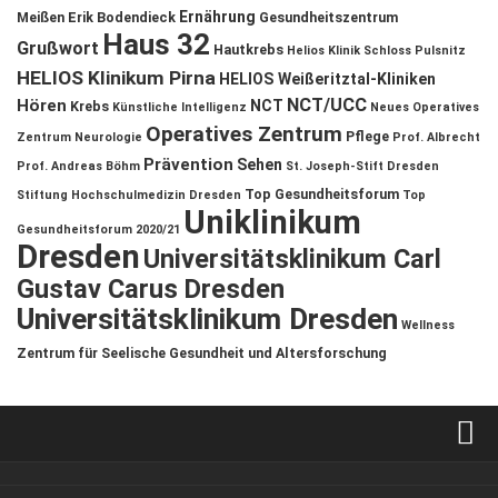
Ernährung
Meißen
Erik Bodendieck
Gesundheitszentrum
Haus 32
Grußwort
Hautkrebs
Helios Klinik Schloss Pulsnitz
HELIOS Klinikum Pirna
HELIOS Weißeritztal-Kliniken
NCT/UCC
Hören
NCT
Krebs
Künstliche Intelligenz
Neues Operatives
Operatives Zentrum
Pflege
Zentrum
Neurologie
Prof. Albrecht
Prävention
Sehen
Prof. Andreas Böhm
St. Joseph-Stift Dresden
Top Gesundheitsforum
Stiftung Hochschulmedizin Dresden
Top
Uniklinikum
Gesundheitsforum 2020/21
Dresden
Universitätsklinikum Carl
Gustav Carus Dresden
Universitätsklinikum Dresden
Wellness
Zentrum für Seelische Gesundheit und Altersforschung
Verkaufsstellen