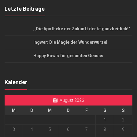
Letzte Beiträge
,,Die Apotheke der Zukunft denkt ganzheitlich!”
Ingwer: Die Magie der Wunderwurzel
Happy Bowls für gesunden Genuss
Kalender
August 2026
M
D
M
D
F
S
S
1
2
3
4
5
6
7
8
9