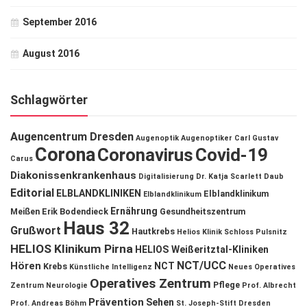
September 2016
August 2016
Schlagwörter
Augencentrum Dresden
Augenoptik
Augenoptiker
Carl Gustav
Corona
Coronavirus
Covid-19
Carus
Diakonissenkrankenhaus
Digitalisierung
Dr. Katja Scarlett Daub
Editorial
ELBLANDKLINIKEN
Elblandklinikum
Elblandklinikum
Ernährung
Meißen
Erik Bodendieck
Gesundheitszentrum
Haus 32
Grußwort
Hautkrebs
Helios Klinik Schloss Pulsnitz
HELIOS Klinikum Pirna
HELIOS Weißeritztal-Kliniken
NCT/UCC
Hören
NCT
Krebs
Künstliche Intelligenz
Neues Operatives
Operatives Zentrum
Pflege
Zentrum
Neurologie
Prof. Albrecht
Prävention
Sehen
Prof. Andreas Böhm
St. Joseph-Stift Dresden