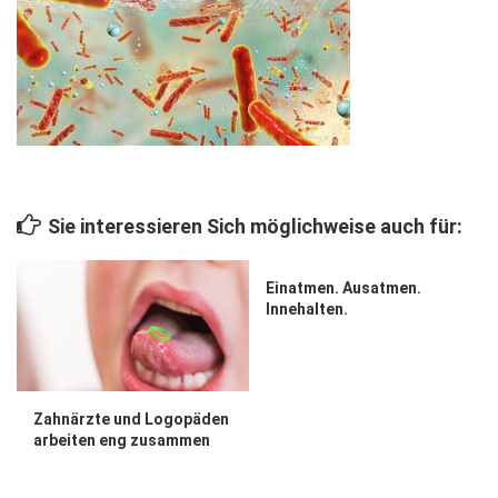
Wirtschaft, Recht, Finanzen
Zahn, Mund, Kiefer
Forum Gesundheit
Allgemein
Sehen
Sie interessieren Sich möglichweise auch für:
Innovationen
Kampf gegen Krebs
Einatmen. Ausatmen.
Innehalten.
Hören
Lebensart
Zahnärzte und Logopäden
arbeiten eng zusammen