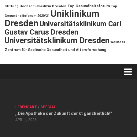
Top Gesundheitsforum
Stiftung Hochschulmedizin Dresden
Top
Uniklinikum
Gesundheitsforum 2020/21
Dresden
Universitätsklinikum Carl
Gustav Carus Dresden
Universitätsklinikum Dresden
Wellness
Zentrum für Seelische Gesundheit und Altersforschung
Verkaufsstellen
Kontakt, Impressum und Rechtliche Angaben
ANZEIGE
/
FORUM GESUNDHEIT
/
GESUND & SCHÖN
/
LEBENSART
/
SPECIAL
Datenschutzerklärung
,,Die Apotheke der Zukunft denkt ganzheitlich!”
Top Magazin Dresden / Ostsachsen
APR. 1, 2026