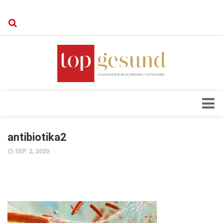
Verkaufsstellen
Kontakt, Impressum und Rechtliche Angaben
Datenschutzerklärung
Top Magazin Dresden / Ostsachsen
Blick ins Innere
antibiotika2
Forschung
SEP. 2, 2020
Herz & Kreislauf
Orthopädie
Schönheit & Wohlbefinden
Special