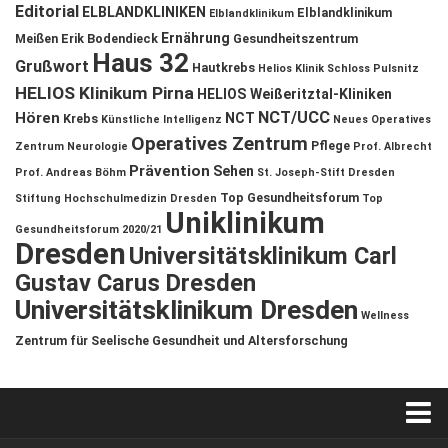
Editorial
ELBLANDKLINIKEN
Elblandklinikum
Elblandklinikum
Ernährung
Meißen
Erik Bodendieck
Gesundheitszentrum
Haus 32
Grußwort
Hautkrebs
Helios Klinik Schloss Pulsnitz
HELIOS Klinikum Pirna
HELIOS Weißeritztal-Kliniken
NCT/UCC
Hören
NCT
Krebs
Künstliche Intelligenz
Neues Operatives
Operatives Zentrum
Pflege
Zentrum
Neurologie
Prof. Albrecht
Prävention
Sehen
Prof. Andreas Böhm
St. Joseph-Stift Dresden
Top Gesundheitsforum
Stiftung Hochschulmedizin Dresden
Top
Uniklinikum
Gesundheitsforum 2020/21
Dresden
Universitätsklinikum Carl
Gustav Carus Dresden
Universitätsklinikum Dresden
Wellness
Zentrum für Seelische Gesundheit und Altersforschung