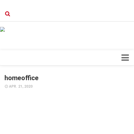
Verkaufsstellen
Kontakt, Impressum und Rechtliche Angaben
Datenschutzerklärung
Top Magazin Dresden / Ostsachsen
Blick ins Innere
homeoffice
Forschung
APR. 21, 2020
Herz & Kreislauf
Orthopädie
Schönheit & Wohlbefinden
Special