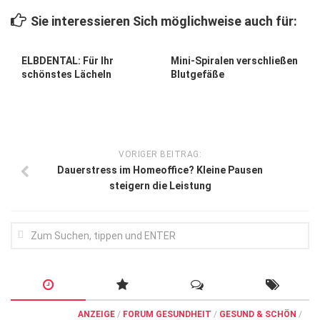
Wirtschaft, Recht, Finanzen
Sie interessieren Sich möglichweise auch für:
Zahn, Mund, Kiefer
Forum Gesundheit
ELBDENTAL: Für Ihr
Mini-Spiralen verschließen
schönstes Lächeln
Blutgefäße
Allgemein
Sehen
Innovationen
VORIGER BEITRAG:
Kampf gegen Krebs
Dauerstress im Homeoffice? Kleine Pausen
steigern die Leistung
Hören
Lebensart
ANZEIGE
/
FORUM GESUNDHEIT
/
GESUND & SCHÖN
/