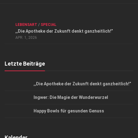
Verkaufsstellen
Kontakt, Impressum und Rechtliche Angaben
ANZEIGE
/
FORUM GESUNDHEIT
/
GESUND & SCHÖN
/
LEBENSART
/
SPECIAL
Datenschutzerklärung
,,Die Apotheke der Zukunft denkt ganzheitlich!”
Top Magazin Dresden / Ostsachsen
APR. 1, 2026
Letzte Beiträge
,,Die Apotheke der Zukunft denkt ganzheitlich!”
Ingwer: Die Magie der Wunderwurzel
Happy Bowls für gesunden Genuss
Kalender