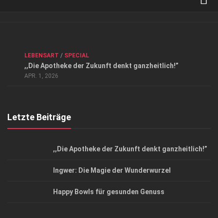
Verkaufsstellen
Kontakt, Impressum und Rechtliche Angaben
ANZEIGE
/
FORUM GESUNDHEIT
/
GESUND & SCHÖN
/
LEBENSART
/
SPECIAL
Datenschutzerklärung
,,Die Apotheke der Zukunft denkt ganzheitlich!”
Top Magazin Dresden / Ostsachsen
APR. 1, 2026
Letzte Beiträge
,,Die Apotheke der Zukunft denkt ganzheitlich!”
Ingwer: Die Magie der Wunderwurzel
Happy Bowls für gesunden Genuss