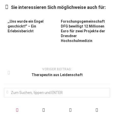
Wirtschaft, Recht, Finanzen
Sie interessieren Sich möglichweise auch für:
Zahn, Mund, Kiefer
Forum Gesundheit
,,Uns wurde ein Engel
Forschungsgemeinschaft
geschickt!” – Ein
DFG bewilligt 12 Millionen
Allgemein
Erlebnisbericht
Euro für zwei Projekte der
Dresdner
Sehen
Hochschulmedizin
Innovationen
Kampf gegen Krebs
Hören
VORIGER BEITRAG:
Therapeutin aus Leidenschaft
Lebensart