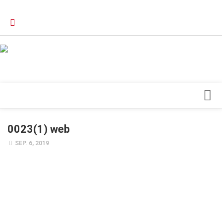
Verkaufsstellen
Kontakt, Impressum und Rechtliche Angaben
Datenschutzerklärung
Top Magazin Dresden / Ostsachsen
Blick ins Innere
0023(1) web
Forschung
SEP. 6, 2019
Herz & Kreislauf
Orthopädie
Schönheit & Wohlbefinden
Special