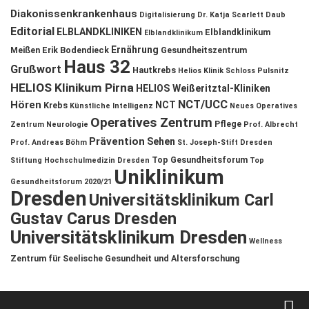
Diakonissenkrankenhaus
Digitalisierung
Dr. Katja Scarlett Daub
Editorial
ELBLANDKLINIKEN
Elblandklinikum
Elblandklinikum
Ernährung
Meißen
Erik Bodendieck
Gesundheitszentrum
Haus 32
Grußwort
Hautkrebs
Helios Klinik Schloss Pulsnitz
HELIOS Klinikum Pirna
HELIOS Weißeritztal-Kliniken
NCT/UCC
Hören
NCT
Krebs
Künstliche Intelligenz
Neues Operatives
Operatives Zentrum
Pflege
Zentrum
Neurologie
Prof. Albrecht
Prävention
Sehen
Prof. Andreas Böhm
St. Joseph-Stift Dresden
Top Gesundheitsforum
Stiftung Hochschulmedizin Dresden
Top
Uniklinikum
Gesundheitsforum 2020/21
Dresden
Universitätsklinikum Carl
Gustav Carus Dresden
Universitätsklinikum Dresden
Wellness
Zentrum für Seelische Gesundheit und Altersforschung