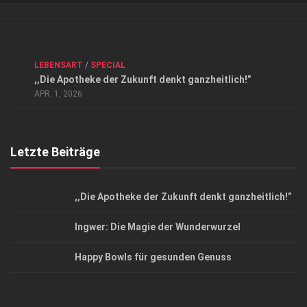
Verkaufsstellen
Kontakt, Impressum und Rechtliche Angaben
ANZEIGE
/
FORUM GESUNDHEIT
/
GESUND & SCHÖN
/
LEBENSART
/
SPECIAL
Datenschutzerklärung
,,Die Apotheke der Zukunft denkt ganzheitlich!”
Top Magazin Dresden / Ostsachsen
APR. 1, 2026
Letzte Beiträge
,,Die Apotheke der Zukunft denkt ganzheitlich!”
Ingwer: Die Magie der Wunderwurzel
Happy Bowls für gesunden Genuss