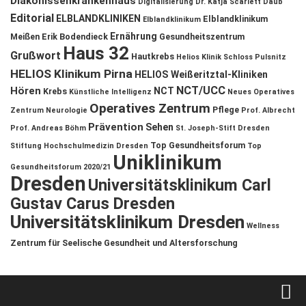
Diakonissenkrankenhaus
Digitalisierung
Dr. Katja Scarlett Daub
Editorial
ELBLANDKLINIKEN
Elblandklinikum
Elblandklinikum
Ernährung
Meißen
Erik Bodendieck
Gesundheitszentrum
Haus 32
Grußwort
Hautkrebs
Helios Klinik Schloss Pulsnitz
HELIOS Klinikum Pirna
HELIOS Weißeritztal-Kliniken
NCT/UCC
Hören
NCT
Krebs
Künstliche Intelligenz
Neues Operatives
Operatives Zentrum
Pflege
Zentrum
Neurologie
Prof. Albrecht
Prävention
Sehen
Prof. Andreas Böhm
St. Joseph-Stift Dresden
Top Gesundheitsforum
Stiftung Hochschulmedizin Dresden
Top
Uniklinikum
Gesundheitsforum 2020/21
Dresden
Universitätsklinikum Carl
Gustav Carus Dresden
Universitätsklinikum Dresden
Wellness
Zentrum für Seelische Gesundheit und Altersforschung