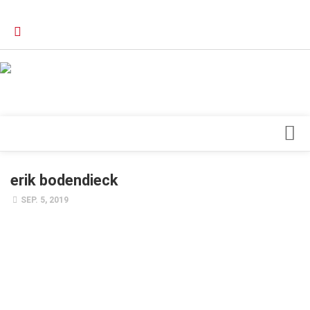
Verkaufsstellen
Kontakt, Impressum und Rechtliche Angaben
Datenschutzerklärung
Top Magazin Dresden / Ostsachsen
Blick ins Innere
erik bodendieck
Forschung
SEP. 5, 2019
Herz & Kreislauf
Orthopädie
Schönheit & Wohlbefinden
Special