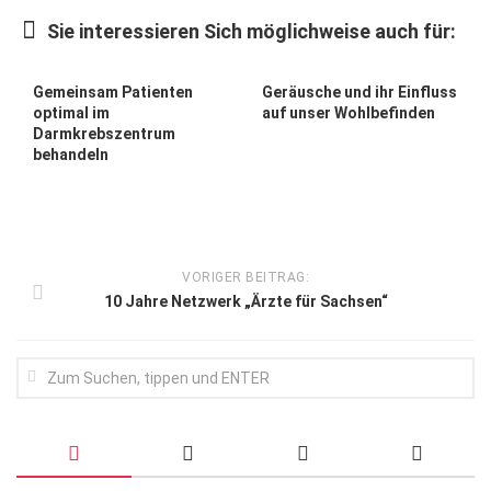
Wirtschaft, Recht, Finanzen
Sie interessieren Sich möglichweise auch für:
Zahn, Mund, Kiefer
Forum Gesundheit
Gemeinsam Patienten
Geräusche und ihr Einfluss
optimal im
auf unser Wohlbefinden
Allgemein
Darmkrebszentrum
behandeln
Sehen
Innovationen
Kampf gegen Krebs
VORIGER BEITRAG:
Hören
10 Jahre Netzwerk „Ärzte für Sachsen“
Lebensart