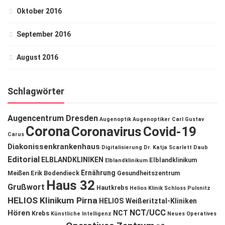
Oktober 2016
September 2016
August 2016
Schlagwörter
Augencentrum Dresden
Augenoptik
Augenoptiker
Carl Gustav
Corona
Coronavirus
Covid-19
Carus
Diakonissenkrankenhaus
Digitalisierung
Dr. Katja Scarlett Daub
Editorial
ELBLANDKLINIKEN
Elblandklinikum
Elblandklinikum
Ernährung
Meißen
Erik Bodendieck
Gesundheitszentrum
Haus 32
Grußwort
Hautkrebs
Helios Klinik Schloss Pulsnitz
HELIOS Klinikum Pirna
HELIOS Weißeritztal-Kliniken
NCT/UCC
Hören
NCT
Krebs
Künstliche Intelligenz
Neues Operatives