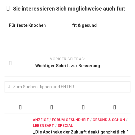
Wirtschaft, Recht, Finanzen
Sie interessieren Sich möglichweise auch für:
Zahn, Mund, Kiefer
Forum Gesundheit
Für feste Knochen
fit & gesund
Allgemein
Sehen
Innovationen
VORIGER BEITRAG:
Wichtiger Schritt zur Besserung
Kampf gegen Krebs
Hören
Lebensart
ANZEIGE
/
FORUM GESUNDHEIT
/
GESUND & SCHÖN
/
LEBENSART
/
SPECIAL
,,Die Apotheke der Zukunft denkt ganzheitlich!”