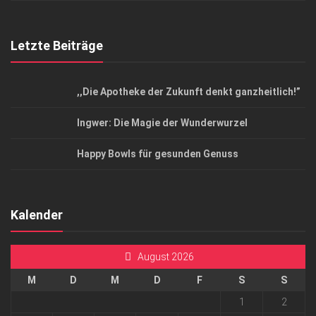
Letzte Beiträge
,,Die Apotheke der Zukunft denkt ganzheitlich!”
Ingwer: Die Magie der Wunderwurzel
Happy Bowls für gesunden Genuss
Kalender
August 2026
M
D
M
D
F
S
S
1
2