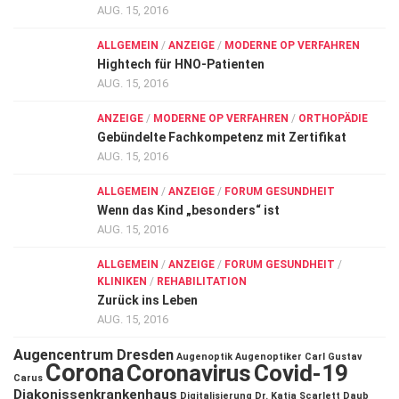
AUG. 15, 2016
ALLGEMEIN
/
ANZEIGE
/
MODERNE OP VERFAHREN
Hightech für HNO-Patienten
AUG. 15, 2016
ANZEIGE
/
MODERNE OP VERFAHREN
/
ORTHOPÄDIE
Gebündelte Fachkompetenz mit Zertifikat
AUG. 15, 2016
ALLGEMEIN
/
ANZEIGE
/
FORUM GESUNDHEIT
Wenn das Kind „besonders“ ist
AUG. 15, 2016
ALLGEMEIN
/
ANZEIGE
/
FORUM GESUNDHEIT
/
KLINIKEN
/
REHABILITATION
Zurück ins Leben
AUG. 15, 2016
Augencentrum Dresden
Augenoptik
Augenoptiker
Carl Gustav
Corona
Coronavirus
Covid-19
Carus
Diakonissenkrankenhaus
Digitalisierung
Dr. Katja Scarlett Daub