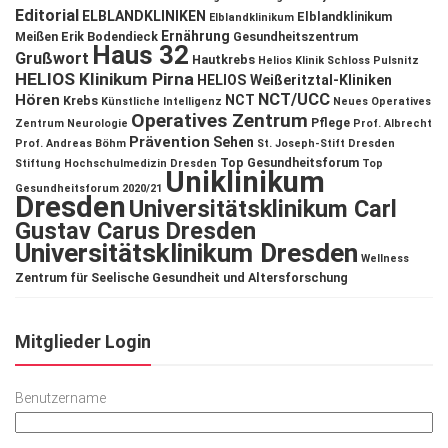
Editorial
ELBLANDKLINIKEN
Elblandklinikum
Elblandklinikum
Ernährung
Meißen
Erik Bodendieck
Gesundheitszentrum
Haus 32
Grußwort
Hautkrebs
Helios Klinik Schloss Pulsnitz
HELIOS Klinikum Pirna
HELIOS Weißeritztal-Kliniken
NCT/UCC
Hören
NCT
Krebs
Künstliche Intelligenz
Neues Operatives
Operatives Zentrum
Pflege
Zentrum
Neurologie
Prof. Albrecht
Prävention
Sehen
Prof. Andreas Böhm
St. Joseph-Stift Dresden
Top Gesundheitsforum
Stiftung Hochschulmedizin Dresden
Top
Uniklinikum
Gesundheitsforum 2020/21
Dresden
Universitätsklinikum Carl
Gustav Carus Dresden
Universitätsklinikum Dresden
Wellness
Zentrum für Seelische Gesundheit und Altersforschung
Mitglieder Login
Benutzername