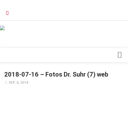
Verkaufsstellen
Kontakt, Impressum und Rechtliche Angaben
Datenschutzerklärung
Top Magazin Dresden / Ostsachsen
Blick ins Innere
2018-07-16 – Fotos Dr. Suhr (7) web
Forschung
SEP. 6, 2018
Herz & Kreislauf
Orthopädie
Schönheit & Wohlbefinden
Special