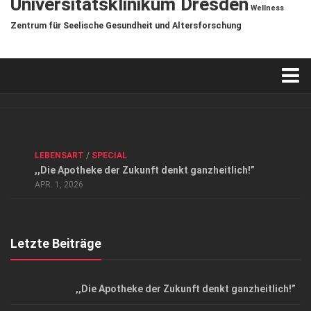
Universitätsklinikum Dresden
Wellness
Zentrum für Seelische Gesundheit und Altersforschung
Verkaufsstellen
Kontakt, Impressum und Rechtliche Angaben
ANZEIGE
/
FORUM GESUNDHEIT
/
GESUND & SCHÖN
/
LEBENSART
/
SPECIAL
Datenschutzerklärung
,,Die Apotheke der Zukunft denkt ganzheitlich!”
Top Magazin Dresden / Ostsachsen
APR. 1, 2026
Letzte Beiträge
,,Die Apotheke der Zukunft denkt ganzheitlich!”