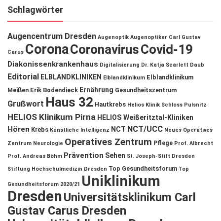
Schlagwörter
Augencentrum Dresden
Augenoptik
Augenoptiker
Carl Gustav
Corona
Coronavirus
Covid-19
Carus
Diakonissenkrankenhaus
Digitalisierung
Dr. Katja Scarlett Daub
Editorial
ELBLANDKLINIKEN
Elblandklinikum
Elblandklinikum
Ernährung
Meißen
Erik Bodendieck
Gesundheitszentrum
Haus 32
Grußwort
Hautkrebs
Helios Klinik Schloss Pulsnitz
HELIOS Klinikum Pirna
HELIOS Weißeritztal-Kliniken
NCT/UCC
Hören
NCT
Krebs
Künstliche Intelligenz
Neues Operatives
Operatives Zentrum
Pflege
Zentrum
Neurologie
Prof. Albrecht
Prävention
Sehen
Prof. Andreas Böhm
St. Joseph-Stift Dresden
Top Gesundheitsforum
Stiftung Hochschulmedizin Dresden
Top
Uniklinikum
Gesundheitsforum 2020/21
Dresden
Universitätsklinikum Carl
Gustav Carus Dresden