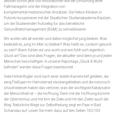
dessen schon jetzt von Innovatio­nen wie der Ein­führung einer
Fallmanagerin und der Integra­tion von
komplementärmedizinischen Ansätzen. Die Helios Kliniken in
Pulsnitz kooperieren mit der Staatlichen Studienakademie Bautzen,
um die Studierenden frühzeitig für das betriebliche
Gesundheitsmanagement (BGM) zu sensibilisieren.
Wir wollen alle alt werden und dabei möglichst jung bleiben. Was
bedeutet es, jung im Alter zu bleiben? Was heißt es, rundum gesund
zu sein? Wann fühlen wir uns wohl und wie fühlt sich eigentlich
Glück an? Das sind alles Fragen, die aktueller sind denn je und jeden
Menschen beschäftigen. In unserer Reportage „Glück & Wohl­
befinden“ werden diese Fragen beantwortet.
Viele Höhenflügler sind nach einer steilen Karriere tief gefallen, die
ewig Fleißigen im Hamsterrad steckengeblieben und die notorisch
Unzufriedenen haben das verloren, was der wichtigste Katalysator
der Menschheit ist – die Hoffnung. Denn mit der Hoffnung kommt
der Optimismus und mit ihm die Ziele und mit den Zielen auch der
Weg. Natürliche Wege zur Selbstheilung zeigt ein Paar in Bad
Schandau auf. Lesen Sie mehr dazu auf den Seiten 102/103.