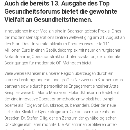
Auch die bereits 13. Ausgabe des Top
Wirtschaft, Recht, Finanzen
Gesundheitsforums bietet die gewohnte
Zahn, Mund, Kiefer
Vielfalt an Gesundheitsthemen.
Forum Gesundheit
Innovationen in der Medizin sind in Sachsen gelebte Praxis. Eines
Allgemein
der modernsten Operationszentren weltweit ging am 21. August an
den Start. Das Universitätsklinikum Dresden inves­tierte 111
Sehen
Millionen Euro in einen Gebäudekomplex mit neuer chirurgischer
Notaufnahme, Operationstrakt und Intensiv­sta­tion, der optimale
Innovationen
Bedingungen für modernste OP-Methoden bietet.
Kampf gegen Krebs
Viele weitere Kliniken in unserer Region überzeugen durch ein
Hören
starkes Leistungsangebot und großes Netzwerk an Kooperations­
part­nern sowie durch persönliches Engagement einzelner Ärzte.
Lebensart
Beispielsweise Dr. Mario Marx vom Elblandklinikum in Radebeul,
der eine innovative Operationsmethode entwickelt hat, Lymph­
ödeme als Folge von Brustkrebs, zu behandeln. Oder der neue
Leiter der Klinik für Gynä­kologie am Diakonissenkrankenhaus
Dresden, Dr. Stefan Ollig, der ein Zentrum der gynäkologischen
Onko­lo­gie etablieren möchte. Die Patientin­nen profitieren unter­