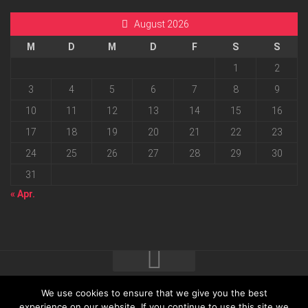
August 2026
M
D
M
D
F
S
S
1
2
3
4
5
6
7
8
9
10
11
12
13
14
15
16
17
18
19
20
21
22
23
24
25
26
27
28
29
30
31
« Apr.
We use cookies to ensure that we give you the best
2026 progressmedia Verlag & Werbeagentur GmbH • Bautzner
experience on our website. If you continue to use this site we