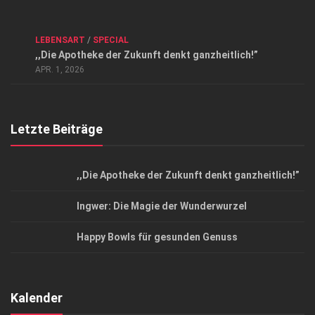
Kontakt, Impressum und Rechtliche Angaben
ANZEIGE
/
FORUM GESUNDHEIT
/
GESUND & SCHÖN
/
LEBENSART
/
SPECIAL
Datenschutzerklärung
,,Die Apotheke der Zukunft denkt ganzheitlich!”
Top Magazin Dresden / Ostsachsen
APR. 1, 2026
Letzte Beiträge
,,Die Apotheke der Zukunft denkt ganzheitlich!”
Ingwer: Die Magie der Wunderwurzel
Happy Bowls für gesunden Genuss
Kalender