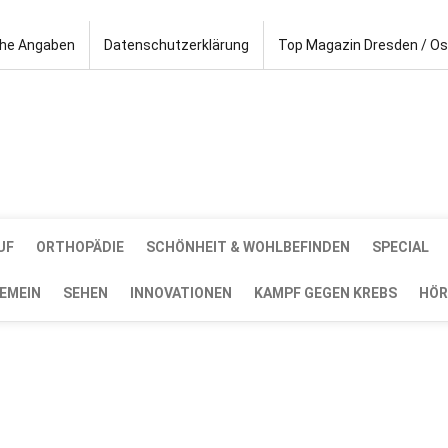
che Angaben
Datenschutzerklärung
Top Magazin Dresden / O
UF
ORTHOPÄDIE
SCHÖNHEIT & WOHLBEFINDEN
SPECIAL
EMEIN
SEHEN
INNOVATIONEN
KAMPF GEGEN KREBS
HÖR