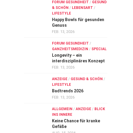
FORUM GESUNDHEIT
/
GESUND
& SCHÖN
/
LEBENSART
/
LIFESTYLE
Happy Bowls für gesunden
Genuss
FEB. 13, 2026
FORUM GESUNDHEIT
/
GANZHEITSMEDIZIN
/
SPECIAL
Longevity – ein
interdisziplinäres Konzept
FEB. 13, 2026
ANZEIGE
/
GESUND & SCHÖN
/
LIFESTYLE
Badtrends 2026
FEB. 13, 2026
ALLGEMEIN
/
ANZEIGE
/
BLICK
INS INNERE
Keine Chance für kranke
Gefäße
AUG. 15, 2016