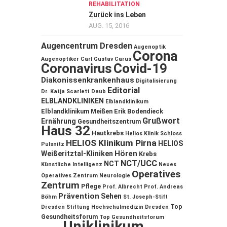
REHABILITATION
Zurück ins Leben
AUG. 15, 2016
Augencentrum Dresden
Augenoptik
Corona
Augenoptiker
Carl Gustav Carus
Coronavirus
Covid-19
Diakonissenkrankenhaus
Digitalisierung
Editorial
Dr. Katja Scarlett Daub
ELBLANDKLINIKEN
Elblandklinikum
Elblandklinikum Meißen
Erik Bodendieck
Grußwort
Ernährung
Gesundheitszentrum
Haus 32
Hautkrebs
Helios Klinik Schloss
HELIOS Klinikum Pirna
HELIOS
Pulsnitz
Hören
Weißeritztal-Kliniken
Krebs
NCT/UCC
NCT
Künstliche Intelligenz
Neues
Operatives
Operatives Zentrum
Neurologie
Zentrum
Pflege
Prof. Albrecht
Prof. Andreas
Prävention
Sehen
Böhm
St. Joseph-Stift
Top
Dresden
Stiftung Hochschulmedizin Dresden
Gesundheitsforum
Top Gesundheitsforum
Uniklinikum