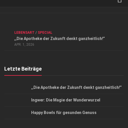
Verkaufsstellen
Kontakt, Impressum und Rechtliche Angaben
ANZEIGE
/
FORUM GESUNDHEIT
/
GESUND & SCHÖN
/
LEBENSART
/
SPECIAL
Datenschutzerklärung
,,Die Apotheke der Zukunft denkt ganzheitlich!”
Top Magazin Dresden / Ostsachsen
APR. 1, 2026
Letzte Beiträge
,,Die Apotheke der Zukunft denkt ganzheitlich!”
Ingwer: Die Magie der Wunderwurzel
Happy Bowls für gesunden Genuss