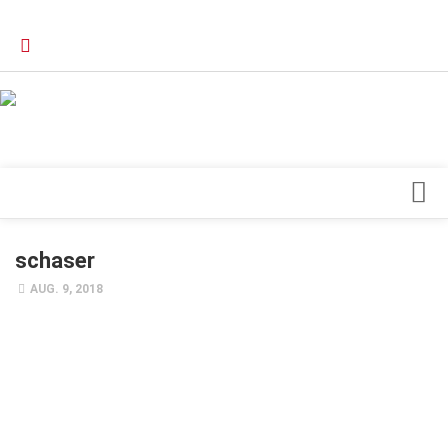
Verkaufsstellen
Kontakt, Impressum und Rechtliche Angaben
Datenschutzerklärung
Top Magazin Dresden / Ostsachsen
Blick ins Innere
schaser
Forschung
AUG. 9, 2018
Herz & Kreislauf
Orthopädie
Schönheit & Wohlbefinden
Special