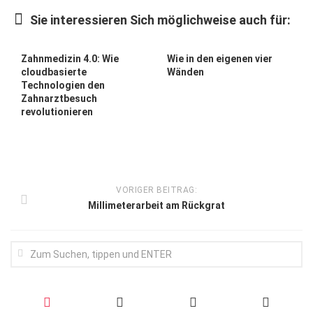
Wirtschaft, Recht, Finanzen
Sie interessieren Sich möglichweise auch für:
Zahn, Mund, Kiefer
Forum Gesundheit
Zahnmedizin 4.0: Wie
Wie in den eigenen vier
cloudbasierte
Wänden
Allgemein
Technologien den
Zahnarztbesuch
Sehen
revolutionieren
Innovationen
Kampf gegen Krebs
Hören
VORIGER BEITRAG:
Millimeterarbeit am Rückgrat
Lebensart