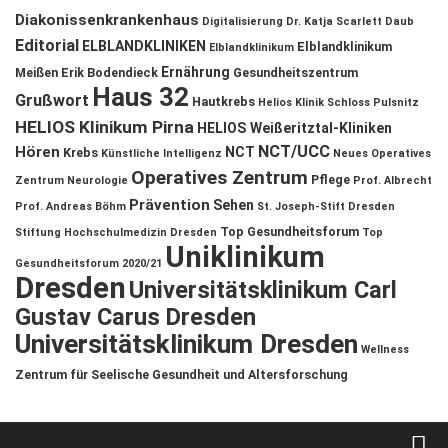
Diakonissenkrankenhaus
Digitalisierung
Dr. Katja Scarlett Daub
Editorial
ELBLANDKLINIKEN
Elblandklinikum
Elblandklinikum
Ernährung
Meißen
Erik Bodendieck
Gesundheitszentrum
Haus 32
Grußwort
Hautkrebs
Helios Klinik Schloss Pulsnitz
HELIOS Klinikum Pirna
HELIOS Weißeritztal-Kliniken
NCT/UCC
Hören
NCT
Krebs
Künstliche Intelligenz
Neues Operatives
Operatives Zentrum
Pflege
Zentrum
Neurologie
Prof. Albrecht
Prävention
Sehen
Prof. Andreas Böhm
St. Joseph-Stift Dresden
Top Gesundheitsforum
Stiftung Hochschulmedizin Dresden
Top
Uniklinikum
Gesundheitsforum 2020/21
Dresden
Universitätsklinikum Carl
Gustav Carus Dresden
Universitätsklinikum Dresden
Wellness
Zentrum für Seelische Gesundheit und Altersforschung