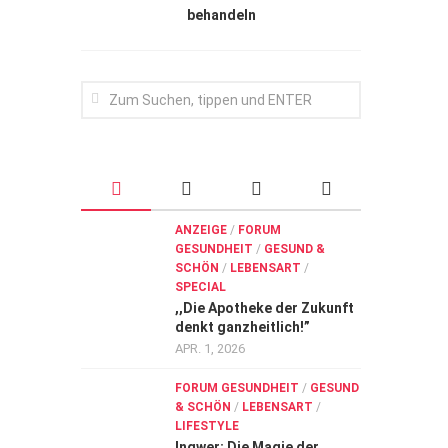
behandeln
ANZEIGE
/
FORUM
GESUNDHEIT
/
GESUND &
SCHÖN
/
LEBENSART
/
SPECIAL
,,Die Apotheke der Zukunft
denkt ganzheitlich!”
APR. 1, 2026
FORUM GESUNDHEIT
/
GESUND
& SCHÖN
/
LEBENSART
/
LIFESTYLE
Ingwer: Die Magie der