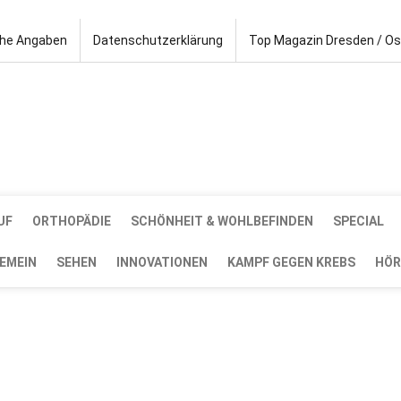
che Angaben
Datenschutzerklärung
Top Magazin Dresden / O
UF
ORTHOPÄDIE
SCHÖNHEIT & WOHLBEFINDEN
SPECIAL
EMEIN
SEHEN
INNOVATIONEN
KAMPF GEGEN KREBS
HÖR