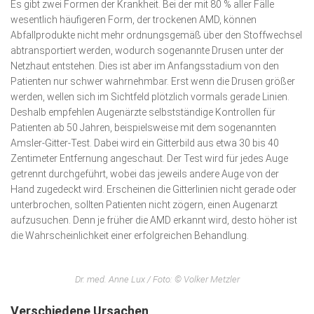
Es gibt zwei Formen der Krankheit. Bei der mit 80 % aller Fälle
wesentlich häufigeren Form, der trockenen AMD, können
Abfallprodukte nicht mehr ordnungsgemäß über den Stoff­wechsel
abtransportiert werden, wodurch sogenannte Drusen unter der
Netzhaut entstehen. Dies ist aber im Anfangsstadium von den
Patienten nur schwer wahrnehmbar. Erst wenn die Drusen größer
werden, wellen sich im Sichtfeld plötzlich vormals gerade Linien.
Deshalb empfehlen Augenärzte selbstständige Kontrollen für
Patienten ab 50 Jahren, beispielsweise mit dem sogenannten
Amsler-Gitter-Test. Dabei wird ein Gitterbild aus etwa 30 bis 40
Zentimeter Entfernung angeschaut. Der Test wird für jedes Auge
getrennt durchgeführt, wobei das jeweils andere Auge von der
Hand zugedeckt wird. Erscheinen die Gitterlinien nicht gerade oder
unterbrochen, sollten Patienten nicht zögern, einen Augenarzt
aufzusuchen. Denn je früher die AMD erkannt wird, desto höher ist
die Wahrscheinlichkeit einer erfolgreichen Behandlung.
Dr. med. Anne Lux / Foto: © Volker Metzler
Verschiedene Ursachen