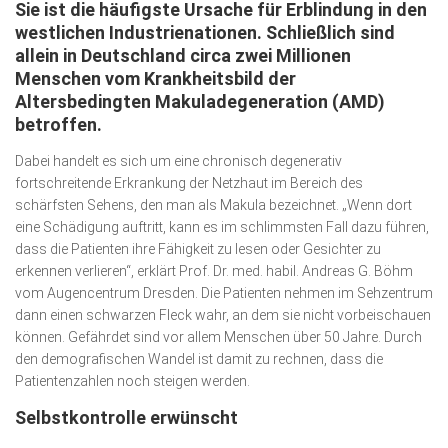
Sie ist die häufigste Ursache für Erblindung in den
Wirtschaft, Recht, Finanzen
westlichen Industrienationen. Schließlich sind
Zahn, Mund, Kiefer
allein in Deutschland circa zwei Millionen
Menschen vom Krankheitsbild der
Forum Gesundheit
Altersbedingten Makuladegeneration (AMD)
Allgemein
betroffen.
Sehen
Dabei handelt es sich um eine chronisch degenerativ
fortschreitende Erkrankung der Netzhaut im Bereich des
Innovationen
schärfsten Sehens, den man als Makula bezeichnet. „Wenn dort
eine Schädigung auftritt, kann es im schlimmsten Fall dazu führen,
Kampf gegen Krebs
dass die Patienten ihre Fähigkeit zu lesen oder Gesichter zu
Hören
erkennen verlieren“, erklärt Prof. Dr. med. habil. Andreas G. Böhm
vom Augencentrum Dresden. Die Patienten nehmen im Sehzentrum
Lebensart
dann einen schwarzen Fleck wahr, an dem sie nicht vorbeischauen
können. Gefährdet sind vor allem Menschen über 50 Jahre. Durch
den demografischen Wandel ist damit zu rechnen, dass die
Patientenzahlen noch steigen werden.
Selbstkontrolle erwünscht