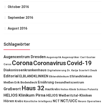
Oktober 2016
September 2016
August 2016
Schlagwörter
Augencentrum Dresden
Augenoptik
Augenoptiker
Carl Gustav
Corona
Coronavirus
Covid-19
Carus
Diakonissenkrankenhaus
Digitalisierung
Dr. Katja Scarlett Daub
Editorial
ELBLANDKLINIKEN
Elblandklinikum
Elblandklinikum
Ernährung
Meißen
Erik Bodendieck
Gesundheitszentrum
Haus 32
Grußwort
Hautkrebs
Helios Klinik Schloss Pulsnitz
HELIOS Klinikum Pirna
HELIOS Weißeritztal-Kliniken
NCT/UCC
Hören
NCT
Krebs
Künstliche Intelligenz
Neues Operatives