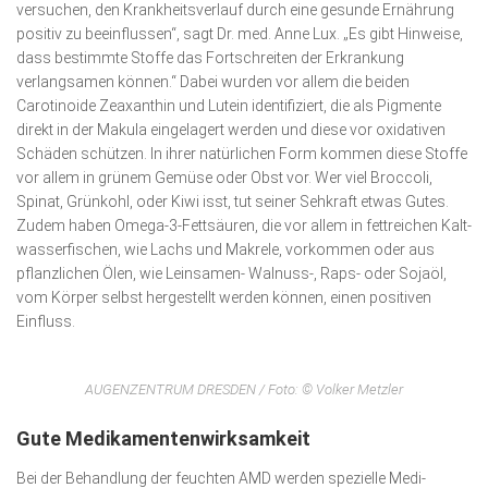
versuchen, den Krankheitsverlauf durch eine gesunde Ernährung
positiv zu beeinflussen“, sagt Dr. med. Anne Lux. „Es gibt Hinweise,
dass bestimmte Stoffe das Fortschreiten der Er­krankung
verlangsamen können.“ Dabei wurden vor allem die beiden
Carotinoide Zeaxanthin und Lutein identifiziert, die als Pigmente
direkt in der Makula eingelagert werden und diese vor oxidativen
Schäden schützen. In ihrer natürlichen Form kommen diese Stoffe
vor allem in grünem Gemüse oder Obst vor. Wer viel Broccoli,
Spinat, Grünkohl, oder Kiwi isst, tut seiner Sehkraft etwas Gutes.
Zudem haben Omega-3-Fettsäuren, die vor allem in fettreichen Kalt­
wasserfischen, wie Lachs und Makrele, vorkommen oder aus
pflanzlichen Ölen, wie Lein­samen- Walnuss-, Raps- oder Sojaöl,
vom Körper selbst hergestellt werden können, einen positiven
Einfluss.
AUGENZENTRUM DRESDEN / Foto: © Volker Metzler
Gute Medikamentenwirksamkeit
Bei der Behandlung der feuchten AMD werden spezielle Medi­