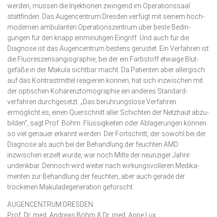
werden, müssen die Injektionen zwingend im Operations­saal
stattfinden. Das Augencentrum Dresden verfügt mit seinem hoch­
mo­dernen ambulanten Operationszentrum über beste Bedin­
gungen für den knapp einminütigen Eingriff. Und auch für die
Diagnose ist das Augencentrum bestens gerüstet. Ein Verfahren ist
die Fluores­zensangiographie, bei der ein Farbstoff etwaige Blut­
gefäße in der Makula sichtbar macht. Da Patienten aber allergisch
auf das Kontrastmittel reagieren können, hat sich inzwischen mit
der optischen Kohärenztomographie ein anderes Standard­
verfahren durch­gesetzt. „Das berührungslose Verfah­ren
ermöglicht es, einen Querschnitt aller Schichten der Netzhaut abzu­
bilden“, sagt Prof. Böhm. Flüssigkeiten oder Ablagerungen können
so viel genauer erkannt werden. Der Fortschritt, der sowohl bei der
Diagnose als auch bei der Behandlung der feuchten AMD
inzwischen erzielt wurde, war noch Mitte der neunziger Jahre
undenkbar. Dennoch wird weiter nach wirkungsvolleren Medi­ka­
menten zur Behandlung der feuchten, aber auch gerade der
trockenen Makuladegeneration geforscht.
AUGENCENTRUM DRESDEN
Prof. Dr. med. Andreas Böhm & Dr. med. Anne Lux