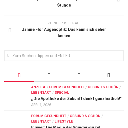
Stunde
VORIGER BEITRAG:
Janine Flor Augenoptik: Das kann sich sehen
lassen
ANZEIGE
/
FORUM GESUNDHEIT
/
GESUND & SCHÖN
/
LEBENSART
/
SPECIAL
,,Die Apotheke der Zukunft denkt ganzheitlich!”
APR. 1, 2026
FORUM GESUNDHEIT
/
GESUND & SCHÖN
/
LEBENSART
/
LIFESTYLE
Ingwer: Die Magie der Wunderwurzel