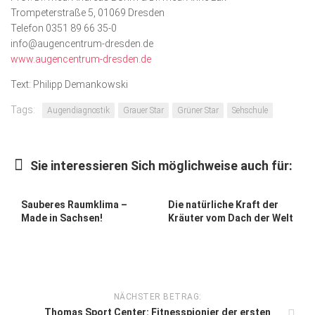
Trompeterstraße 5, 01069 Dresden
Telefon 0351 89 66 35-0
info@augencentrum-dresden.de
www.augencentrum-dresden.de
Text: Philipp Demankowski
Tags:
Augendiagnostik
Grauer Star
Grüner Star
Sehschule
Sie interessieren Sich möglichweise auch für:
Sauberes Raumklima –
Die natürliche Kraft der
Made in Sachsen!
Kräuter vom Dach der Welt
NÄCHSTER BETRAG:
Thomas Sport Center: Fitnesspionier der ersten