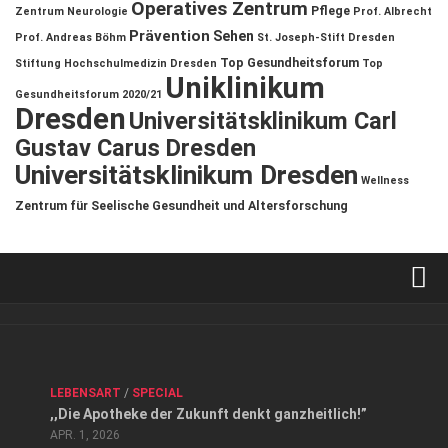
Operatives Zentrum
Pflege
Zentrum
Neurologie
Prof. Albrecht
Prävention
Sehen
Prof. Andreas Böhm
St. Joseph-Stift Dresden
Top Gesundheitsforum
Stiftung Hochschulmedizin Dresden
Top
Uniklinikum
Gesundheitsforum 2020/21
Dresden
Universitätsklinikum Carl
Gustav Carus Dresden
Universitätsklinikum Dresden
Wellness
Zentrum für Seelische Gesundheit und Altersforschung
Verkaufsstellen
Kontakt, Impressum und Rechtliche Angaben
ANZEIGE
/
FORUM GESUNDHEIT
/
GESUND & SCHÖN
/
LEBENSART
/
SPECIAL
Datenschutzerklärung
,,Die Apotheke der Zukunft denkt ganzheitlich!”
Top Magazin Dresden / Ostsachsen
APR. 1, 2026