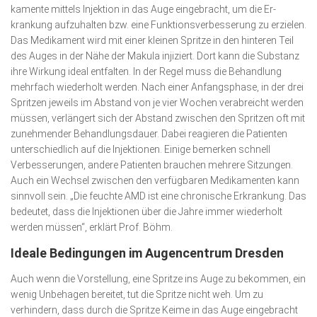
kamente mittels Injektion in das Auge eingebracht, um die Er­
krankung aufzuhalten bzw. eine Funktionsverbesserung zu erzielen.
Das Medikament wird mit einer kleinen Spritze in den hinteren Teil
des Auges in der Nähe der Makula injiziert. Dort kann die Substanz
ihre Wirkung ideal entfalten. In der Regel muss die Be­handlung
mehrfach wiederholt werden. Nach einer Anfangs­phase, in der drei
Spritzen jeweils im Abstand von je vier Wochen verabreicht werden
müssen, verlängert sich der Abstand zwischen den Spritzen oft mit
zunehmender Behand­lungsdauer. Dabei reagieren die Patienten
unterschiedlich auf die Injektionen. Einige bemerken schnell
Verbesserun­gen, andere Patienten brauchen mehrere Sitzungen.
Auch ein Wechsel zwischen den verfügbaren Medika­menten kann
sinnvoll sein. „Die feuchte AMD ist eine chronische Erkrankung. Das
bedeutet, dass die Injektionen über die Jahre immer wiederholt
werden müssen“, erklärt Prof. Böhm.
Ideale Bedingungen im Augencentrum Dresden
Auch wenn die Vorstellung, eine Spritze ins Auge zu bekommen, ein
wenig Unbehagen bereitet, tut die Spritze nicht weh. Um zu
verhindern, dass durch die Spritze Keime in das Auge eingebracht