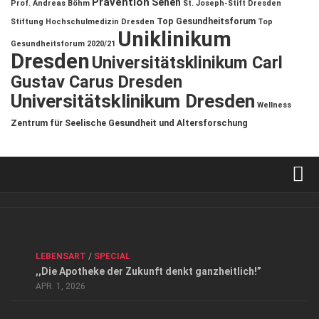
Prävention
Sehen
Prof. Andreas Böhm
St. Joseph-Stift Dresden
Top Gesundheitsforum
Stiftung Hochschulmedizin Dresden
Top
Uniklinikum
Gesundheitsforum 2020/21
Dresden
Universitätsklinikum Carl
Gustav Carus Dresden
Universitätsklinikum Dresden
Wellness
Zentrum für Seelische Gesundheit und Altersforschung
Verkaufsstellen
Kontakt, Impressum und Rechtliche Angaben
ANZEIGE
/
FORUM GESUNDHEIT
/
GESUND & SCHÖN
/
LEBENSART
/
SPECIAL
Datenschutzerklärung
,,Die Apotheke der Zukunft denkt ganzheitlich!”
Top Magazin Dresden / Ostsachsen
APR. 1, 2026