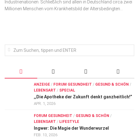
Industrienationen. Schließlich sind allein in Deutschland circa zwei
Wirtschaft, Recht, Finanzen
Millionen Menschen vom Krankheitsbild der Altersbedingten...
Zahn, Mund, Kiefer
Forum Gesundheit
Allgemein
Sehen
Innovationen
Kampf gegen Krebs
Hören
ANZEIGE
/
FORUM GESUNDHEIT
/
GESUND & SCHÖN
/
LEBENSART
/
SPECIAL
Lebensart
,,Die Apotheke der Zukunft denkt ganzheitlich!”
APR. 1, 2026
FORUM GESUNDHEIT
/
GESUND & SCHÖN
/
LEBENSART
/
LIFESTYLE
Ingwer: Die Magie der Wunderwurzel
FEB. 13, 2026