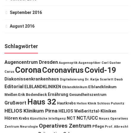
September 2016
August 2016
Schlagwörter
Augencentrum Dresden
Augenoptik
Augenoptiker
Carl Gustav
Corona
Coronavirus
Covid-19
Carus
Diakonissenkrankenhaus
Digitalisierung
Dr. Katja Scarlett Daub
Editorial
ELBLANDKLINIKEN
Elblandklinikum
Elblandklinikum
Ernährung
Meißen
Erik Bodendieck
Gesundheitszentrum
Haus 32
Grußwort
Hautkrebs
Helios Klinik Schloss Pulsnitz
HELIOS Klinikum Pirna
HELIOS Weißeritztal-Kliniken
NCT/UCC
Hören
NCT
Krebs
Künstliche Intelligenz
Neues Operatives
Operatives Zentrum
Pflege
Zentrum
Neurologie
Prof. Albrecht