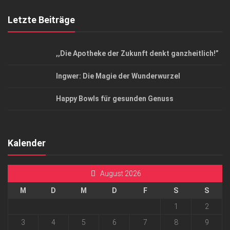
Letzte Beiträge
,,Die Apotheke der Zukunft denkt ganzheitlich!”
Ingwer: Die Magie der Wunderwurzel
Happy Bowls für gesunden Genuss
Kalender
August 2026
M
D
M
D
F
S
S
1
2
3
4
5
6
7
8
9