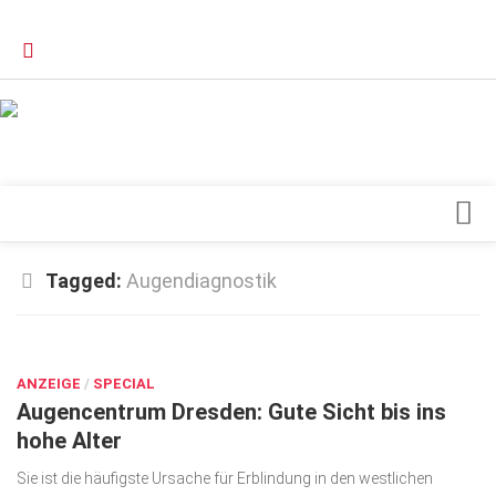
Verkaufsstellen
Kontakt, Impressum und Rechtliche Angaben
Datenschutzerklärung
Top Magazin Dresden / Ostsachsen
Blick ins Innere
Tagged:
Augendiagnostik
Forschung
SEP. 4, 2016
Herz & Kreislauf
ANZEIGE
Orthopädie
/
SPECIAL
Augencentrum Dresden: Gute Sicht bis ins
Schönheit & Wohlbefinden
hohe Alter
Special
Sie ist die häufigste Ursache für Erblindung in den westlichen