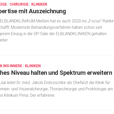
EIGE
/
CHIRURGIE
/
KLINIKEN
pertise mit Auszeichnung
 ELBLANDKLINIKUM Meißen hat es auch 2020 ins „Focus“-Ranki
hafft. Modernste Behandlungsverfahren haben schon seit
erem Einzug in die OP-Säle der ELBLANDKLINIKEN gehalten.
iter...
K INS INNERE
/
KLINIKEN
hes Niveau halten und Spektrum erweitern
 Juli leitet Dr. med. Jakob Dobroschke als Chefarzt die Klinik für
emein- und Viszeralchirurgie, Thoraxchirurgie und Proktologie am
os Klinikum Pirna. Der erfahrene...