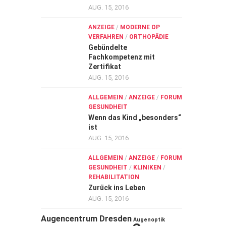
AUG. 15, 2016
ANZEIGE
/
MODERNE OP
VERFAHREN
/
ORTHOPÄDIE
Gebündelte
Fachkompetenz mit
Zertifikat
AUG. 15, 2016
ALLGEMEIN
/
ANZEIGE
/
FORUM
GESUNDHEIT
Wenn das Kind „besonders“
ist
AUG. 15, 2016
ALLGEMEIN
/
ANZEIGE
/
FORUM
GESUNDHEIT
/
KLINIKEN
/
REHABILITATION
Zurück ins Leben
AUG. 15, 2016
Augencentrum Dresden
Augenoptik