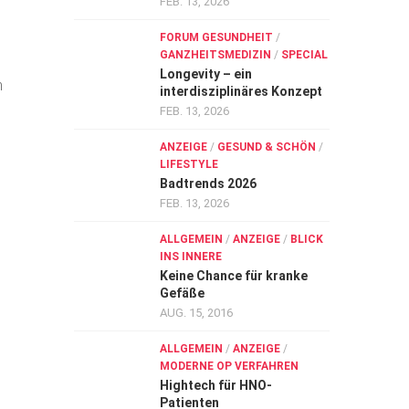
FEB. 13, 2026
FORUM GESUNDHEIT
/
GANZHEITSMEDIZIN
/
SPECIAL
Longevity – ein
n
interdisziplinäres Konzept
FEB. 13, 2026
ANZEIGE
/
GESUND & SCHÖN
/
LIFESTYLE
Badtrends 2026
FEB. 13, 2026
ALLGEMEIN
/
ANZEIGE
/
BLICK
INS INNERE
Keine Chance für kranke
Gefäße
AUG. 15, 2016
ALLGEMEIN
/
ANZEIGE
/
MODERNE OP VERFAHREN
Hightech für HNO-
Patienten