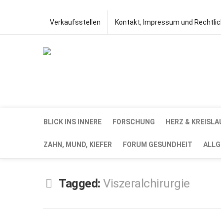
Verkaufsstellen
Kontakt, Impressum und Rechtli
BLICK INS INNERE
FORSCHUNG
HERZ & KREISLA
ZAHN, MUND, KIEFER
FORUM GESUNDHEIT
ALLG
Tagged:
Viszeralchirurgie
SEP.
1,
2020