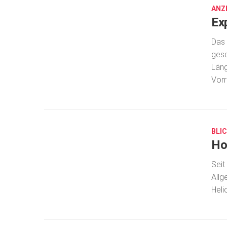
ANZ
Ex
Das
gesc
Läng
Vorre
SEP.
1,
2020
BLIC
Ho
Seit
Allg
Heli
AUG.
26,