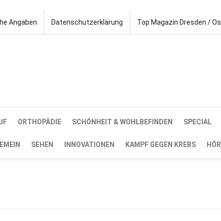
che Angaben
Datenschutzerklärung
Top Magazin Dresden / O
UF
ORTHOPÄDIE
SCHÖNHEIT & WOHLBEFINDEN
SPECIAL
EMEIN
SEHEN
INNOVATIONEN
KAMPF GEGEN KREBS
HÖR