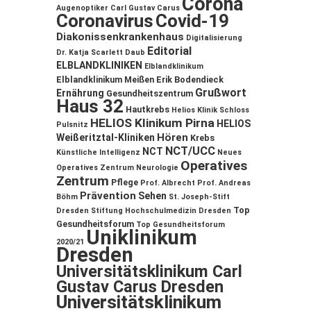
Corona
Augenoptiker
Carl Gustav Carus
Coronavirus
Covid-19
Diakonissenkrankenhaus
Digitalisierung
Editorial
Dr. Katja Scarlett Daub
ELBLANDKLINIKEN
Elblandklinikum
Elblandklinikum Meißen
Erik Bodendieck
Grußwort
Ernährung
Gesundheitszentrum
Haus 32
Hautkrebs
Helios Klinik Schloss
HELIOS Klinikum Pirna
HELIOS
Pulsnitz
Hören
Weißeritztal-Kliniken
Krebs
NCT/UCC
NCT
Künstliche Intelligenz
Neues
Operatives
Operatives Zentrum
Neurologie
Zentrum
Pflege
Prof. Albrecht
Prof. Andreas
Prävention
Sehen
Böhm
St. Joseph-Stift
Top
Dresden
Stiftung Hochschulmedizin Dresden
Gesundheitsforum
Top Gesundheitsforum
Uniklinikum
2020/21
Dresden
Universitätsklinikum Carl
Gustav Carus Dresden
Universitätsklinikum