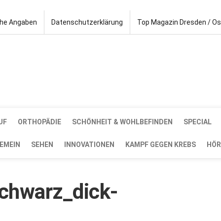
che Angaben
Datenschutzerklärung
Top Magazin Dresden / O
UF
ORTHOPÄDIE
SCHÖNHEIT & WOHLBEFINDEN
SPECIAL
EMEIN
SEHEN
INNOVATIONEN
KAMPF GEGEN KREBS
HÖR
schwarz_dick-