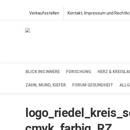
Verkaufsstellen
Kontakt, Impressum und Rechtli
BLICK INS INNERE
FORSCHUNG
HERZ & KREISLA
ZAHN, MUND, KIEFER
FORUM GESUNDHEIT
ALLG
logo_riedel_kreis_
cmyk_farbig_RZ