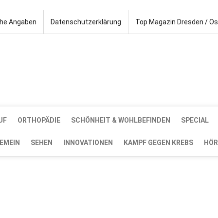
che Angaben
Datenschutzerklärung
Top Magazin Dresden / O
UF
ORTHOPÄDIE
SCHÖNHEIT & WOHLBEFINDEN
SPECIAL
EMEIN
SEHEN
INNOVATIONEN
KAMPF GEGEN KREBS
HÖR