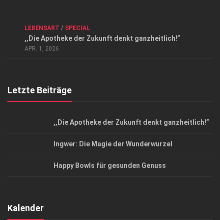
Kontakt, Impressum und Rechtliche Angaben
ANZEIGE
/
FORUM GESUNDHEIT
/
GESUND & SCHÖN
/
LEBENSART
/
SPECIAL
Datenschutzerklärung
,,Die Apotheke der Zukunft denkt ganzheitlich!”
Top Magazin Dresden / Ostsachsen
APR. 1, 2026
Letzte Beiträge
,,Die Apotheke der Zukunft denkt ganzheitlich!”
Ingwer: Die Magie der Wunderwurzel
Happy Bowls für gesunden Genuss
Kalender