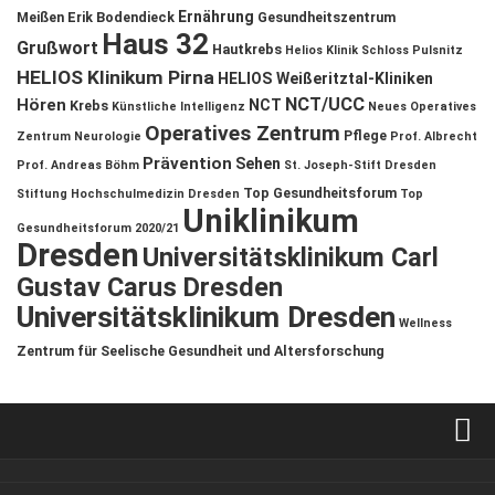
Ernährung
Meißen
Erik Bodendieck
Gesundheitszentrum
Haus 32
Grußwort
Hautkrebs
Helios Klinik Schloss Pulsnitz
HELIOS Klinikum Pirna
HELIOS Weißeritztal-Kliniken
NCT/UCC
Hören
NCT
Krebs
Künstliche Intelligenz
Neues Operatives
Operatives Zentrum
Pflege
Zentrum
Neurologie
Prof. Albrecht
Prävention
Sehen
Prof. Andreas Böhm
St. Joseph-Stift Dresden
Top Gesundheitsforum
Stiftung Hochschulmedizin Dresden
Top
Uniklinikum
Gesundheitsforum 2020/21
Dresden
Universitätsklinikum Carl
Gustav Carus Dresden
Universitätsklinikum Dresden
Wellness
Zentrum für Seelische Gesundheit und Altersforschung
Verkaufsstellen