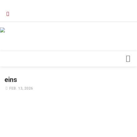
Verkaufsstellen
Kontakt, Impressum und Rechtliche Angaben
Datenschutzerklärung
Top Magazin Dresden / Ostsachsen
Blick ins Innere
eins
Forschung
FEB. 13, 2026
Herz & Kreislauf
Orthopädie
Schönheit & Wohlbefinden
Special