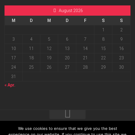
August 2026
M
D
M
D
F
S
S
1
2
3
4
5
6
7
8
9
10
11
12
13
14
15
16
17
18
19
20
21
22
23
24
25
26
27
28
29
30
31
« Apr.
We use cookies to ensure that we give you the best
2026 progressmedia Verlag & Werbeagentur GmbH • Bautzner
experience on our website. If you continue to use this site we