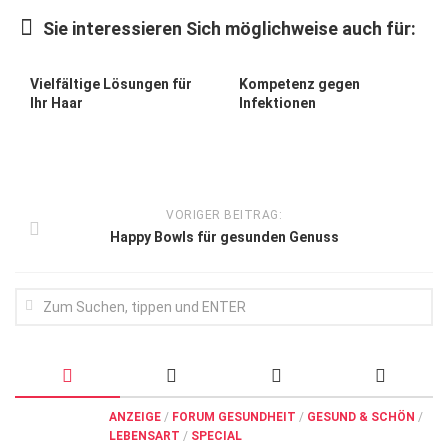
Wirtschaft, Recht, Finanzen
Sie interessieren Sich möglichweise auch für:
Zahn, Mund, Kiefer
Forum Gesundheit
Vielfältige Lösungen für
Kompetenz gegen
Ihr Haar
Infektionen
Allgemein
Sehen
Innovationen
VORIGER BEITRAG:
Kampf gegen Krebs
Happy Bowls für gesunden Genuss
Hören
Lebensart
ANZEIGE
/
FORUM GESUNDHEIT
/
GESUND & SCHÖN
/
LEBENSART
/
SPECIAL